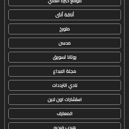
موقع خبرة التقني
أناقة أنثى
متورخ
مدسن
روتانا تسويق
مجلة الابداع
نادي الترددات
استشارات اون لاين
المعارف
هيدب فيديو