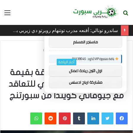
بحث
الق
×
توصيات :
عن
ساندرو تونالي: أقنعه مدرب توتنهام روبرتو دي زيربي بسرعة بالتوقيع
باقة متميزة VIP (كود: AA26790):
ماسنجر المسلم
الرئيسية
/
أخبار الرياضة
باقة متميزة VIP (كود: AA38045):
أخبار الرياضة
اول اثنين ريادة اعمال
أعلن تشيلسي عن صفقة بقيمة
مشاركة ارباح ادسنس
40 مليون جنيه إسترليني للتعاقد
مع جيوفاني كويندا من سبورتنج
فيسبوك
تويتر
لينكدإن
بينتيريست
واتساب