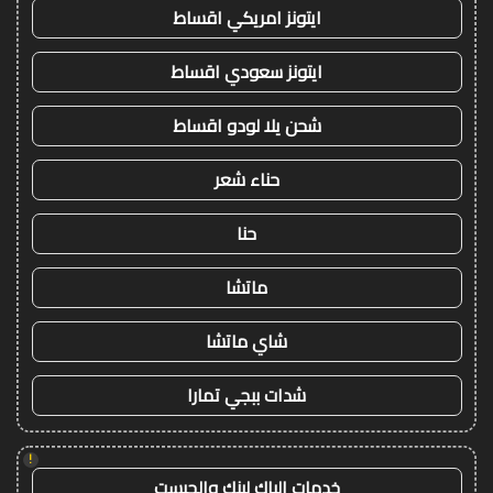
ايتونز امريكي اقساط
ايتونز سعودي اقساط
شحن يلا لودو اقساط
حناء شعر
حنا
ماتشا
شاي ماتشا
شدات ببجي تمارا
!
خدمات الباك لينك والجيست