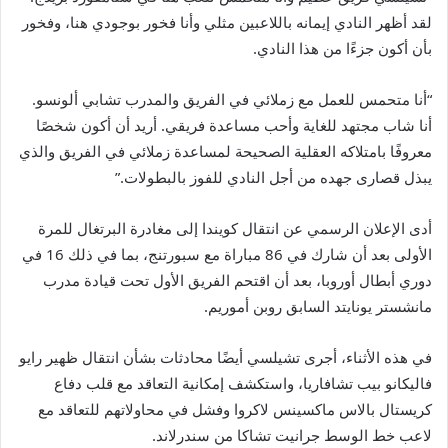
لقد أظهر النادي إيمانه باللاعبين مثلي وأنا فخور بوجودي هنا، وفخور
بأن أكون جزءًا من هذا النادي.
“أنا متحمس للعمل مع زملائي في الفريق والمدرب تشابي ألونسو.
أنا شاب مجتهد للغاية وأحب مساعدة فريقي. أريد أن أكون شخصًا
معروفًا بامتلاكه العقلية الصحيحة لمساعدة زملائي في الفريق والذي
يبذل قصارى جهده من أجل النادي للفوز بالبطولات.”
أدى الإعلان الرسمي عن انتقال كويندا إلى مغادرة البرتغال للمرة
الأولى بعد أن شارك في 86 مباراة مع سبورتنج، بما في ذلك 16 في
دوري أبطال أوروبا، بعد أن اقتحم الفريق الأول تحت قيادة مدرب
مانشستر يونايتد السابق روبن أموريم.
في هذه الأثناء، أجرى تشيلسي أيضًا محادثات بشأن انتقال ظهير رايو
فاليكانو بيب تشافاريا، واستكشف إمكانية التعاقد مع قلب دفاع
كريستال بالاس ماكسينس لاكروا وفشل في محاولاتهم للتعاقد مع
لاعب خط الوسط جرانيت تشاكا من سندرلاند.