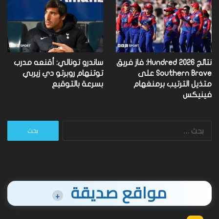
نتائج Hundred 2026: فاز فريق
ساندرو تونالي: أقنعه مدرب
Southern Brave على
توتنهام روبرتو دي زيربي
متذيل الترتيب برمنغهام
بسرعة بالتوقيع
فينيكس
البحث
عن:
مواقع صديقة
+