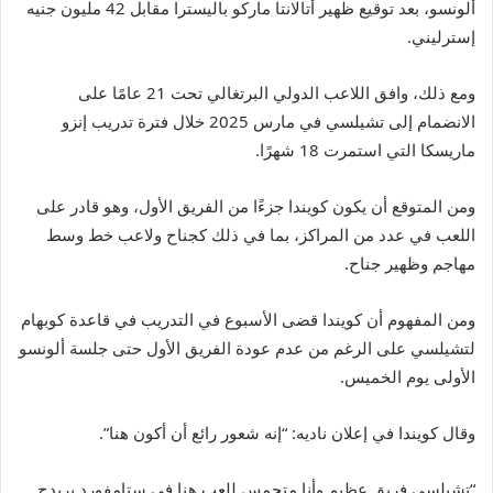
ألونسو، بعد توقيع ظهير أتالانتا ماركو باليسترا مقابل 42 مليون جنيه
إسترليني.
ومع ذلك، وافق اللاعب الدولي البرتغالي تحت 21 عامًا على
الانضمام إلى تشيلسي في مارس 2025 خلال فترة تدريب إنزو
ماريسكا التي استمرت 18 شهرًا.
ومن المتوقع أن يكون كويندا جزءًا من الفريق الأول، وهو قادر على
اللعب في عدد من المراكز، بما في ذلك كجناح ولاعب خط وسط
مهاجم وظهير جناح.
ومن المفهوم أن كويندا قضى الأسبوع في التدريب في قاعدة كوبهام
لتشيلسي على الرغم من عدم عودة الفريق الأول حتى جلسة ألونسو
الأولى يوم الخميس.
وقال كويندا في إعلان ناديه: “إنه شعور رائع أن أكون هنا”.
“تشيلسي فريق عظيم وأنا متحمس للعب هنا في ستامفورد بريدج.