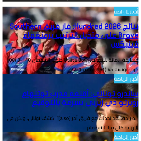
أخبار الرياضة
نتائج Hundred 2026: فاز فريق Southern
Brave على متذيل الترتيب برمنغهام
فينيكس
مسابقة المائة للسيدات، Utilita Bowl جنوب الشجعان 140-3 (100
كرة): بوشيه 45 (31)؛ الملف 1-22…
أخبار الرياضة
ساندرو تونالي: أقنعه مدرب توتنهام
روبرتو دي زيربي بسرعة بالتوقيع
“بصراحة، لقد تحدثت مع فريق آخر [also]”، كشف تونالي، ولكن في
النهاية كان قرار الانضمام…
أخبار الرياضة