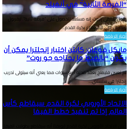
“الفرصة الثانية” في آنفيلد
يقول هارفي إليوت إنه مستعد للحصول على “فرصة ثانية”. ليفربول
ويحرص على الاستمتاع بكرة القدم…
أخبار الرياضة
مايكل فوغان: كابتن اختبار إنجلترا يمكن أن
يكون “بالضبط ما يحتاجه جو روت”
تم تعيين فليمنج بعقد مدته أربع سنوات مما يعني أنه سيتولى تدريب
إنجلترا في سلسلتي…
أخبار الرياضة
الاتحاد الأوروبي لكرة القدم سيقاطع كأس
العالم إذا تم تنفيذ خطط الفيفا
أعلن الاتحاد الأوروبي لكرة القدم (يويفا) أنه سيقاطع بطولات الفيفا