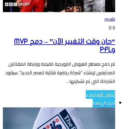
mrabi
0
0
“حان وقت التغيير الآن” – دمج MVP
وPFL
تم دمج معظم العروض الترويجية القيمة ورابطة المقاتلين
المحترفين لإنشاء “شركة رياضية قتالية للعصر الجديد”. سيقود
الشراكة التي تم تشكيلها…
أكمل القراءة »
أخبار الرياضة