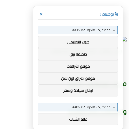
🚀 توصيات :
×
القائمة
⭐ باقة متميزة VIP (كود: AA35872):
ضوء التعليمي
صحيفة برق
موقع اشراقات
موقع اشراق اون لاين
مربى سبورت - أخبار
اركان سياحة وسفر
⭐ باقة متميزة VIP (كود: AA86842):
وتحليلات كرة القدم
عالم الشباب