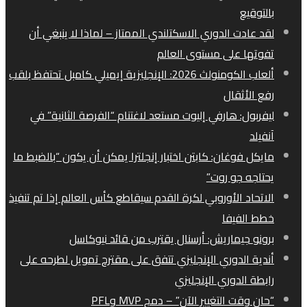
بالتوقيع
لقد عادت الدوري الاسكتلندي الممتاز – لماذا لا ينبغي أن
تفوتها على مستوى العالم
ألعاب الكومنولث 2026: الإنجليزية إيميلي كامبل تحتفظ بلقب
رفع الأثقال
ليفربول: هارفي إليوت مستعد لاغتنام “الفرصة الثانية” في
آنفيلد
مايكل فوغان: كابتن اختبار إنجلترا يمكن أن يكون “بالضبط ما
يحتاجه جو روت”
الاتحاد الأوروبي لكرة القدم سيقاطع كأس العالم إذا تم تنفيذ
خطط الفيفا
برونو جيماريش: أرسنال يقترب من قائد نيوكاسل
أندية الدوري الإنجليزي تتفق على مقترح تمويل لطرحه على
رابطة الدوري الإنجليزي
“حان وقت التغيير الآن” – دمج MVP وPFL