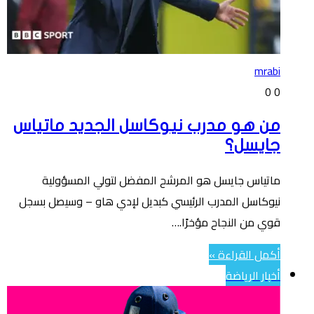
mrabi
0
0
من هو مدرب نيوكاسل الجديد ماتياس
جايسل؟
ماتياس جايسل هو المرشح المفضل لتولي المسؤولية
نيوكاسل المدرب الرئيسي كبديل لإدي هاو – وسيصل بسجل
قوي من النجاح مؤخرًا.…
أكمل القراءة »
أخبار الرياضة