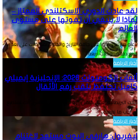
لقد عادت الدوري الاسكتلندي الممتاز –
لماذا لا ينبغي أن تفوتها على مستوى
العالم
لاعبو هارتس كانوا على حافة التاريخ والخلود. لقد كانت على بعد
تسع دقائق. وكانت أربعة…
أخبار الرياضة
ألعاب الكومنولث 2026: الإنجليزية إيميلي
كامبل تحتفظ بلقب رفع الأثقال
قالت البريطانية إميلي كامبل إنها تريد أن تظهر للناس “أنك تستطيع
أن تحب ما تفعله…
أخبار الرياضة
ليفربول: هارفي إليوت مستعد لاغتنام