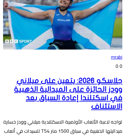
mrabi
0
0
جلاسكو 2026: يتعين على ميلاني
وودز الحائزة على الميدالية الذهبية
في اسكتلندا إعادة السباق بعد
الاستئناف
تواجه لاعبة الألعاب الأولمبية الاسكتلندية ميلاني وودز خسارة
ميداليتها الذهبية في سباق 1500 متر T54 للسيدات في ألعاب