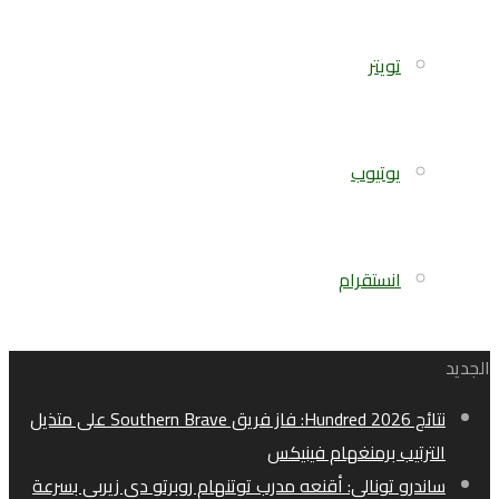
تويتر
يوتيوب
انستقرام
الجديد
نتائج Hundred 2026: فاز فريق Southern Brave على متذيل
الترتيب برمنغهام فينيكس
ساندرو تونالي: أقنعه مدرب توتنهام روبرتو دي زيربي بسرعة