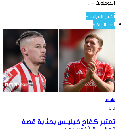
الكومنولث –…
أكمل القراءة »
أخبار الرياضة
mrabi
0
0
تعتبر كفاح فيليبس بمثابة قصة