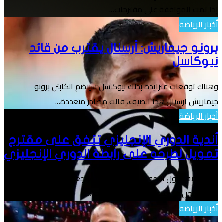
إذا تمت الموافقة على مقترحات…
أخبار الرياضة
برونو جيماريش: أرسنال يقترب من قائد
نيوكاسل
وهناك توقعات متزايدة بذلك نيوكاسل سينضم الكابتن برونو
جيماريش ارسنال هذا الصيف، قالت مصادر متعددة…
أخبار الرياضة
أندية الدوري الإنجليزي تتفق على مقترح
تمويل لطرحه على رابطة الدوري الإنجليزي
ظل الخلاف حول التمويل مستمرًا منذ المراجعة التي أجراها
المشجعون في عام 2021، والتي كلفت…
أخبار الرياضة