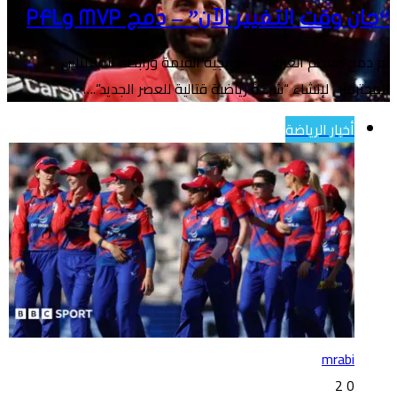
“حان وقت التغيير الآن” – دمج MVP وPFL
تم دمج معظم العروض الترويجية القيمة ورابطة المقاتلين
المحترفين لإنشاء “شركة رياضية قتالية للعصر الجديد”.…
أخبار الرياضة
mrabi
2
0