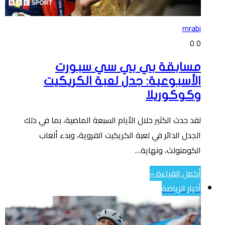
mrabi
0
0
مسابقة بي بي سي سبورت
الأسبوعية: جدل لعبة الكريكيت
وكوكوريلا
لقد حدث الكثير خلال الأيام السبعة الماضية، بما في ذلك
الجدل الدائر في لعبة الكريكيت القروية، وبدء ألعاب
الكومنولث، ونهاية…
أكمل القراءة »
أخبار الرياضة