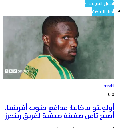
أكمل القراءة »
أخبار الرياضة
mrabi
0
0
أولويثو ماخانيا: مدافع جنوب أفريقيا،
أصبح ثامن صفقة صيفية لفريق رينجرز