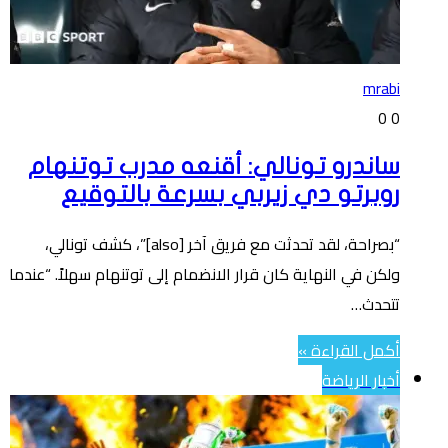
mrabi
0
0
ساندرو تونالي: أقنعه مدرب توتنهام
روبرتو دي زيربي بسرعة بالتوقيع
“بصراحة، لقد تحدثت مع فريق آخر [also]”، كشف تونالي،
ولكن في النهاية كان قرار الانضمام إلى توتنهام سهلاً. “عندما
تتحدث…
أكمل القراءة »
أخبار الرياضة