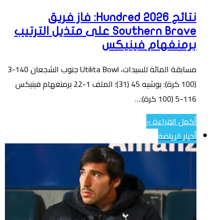
نتائج Hundred 2026: فاز فريق
Southern Brave على متذيل الترتيب
برمنغهام فينيكس
مسابقة المائة للسيدات، Utilita Bowl جنوب الشجعان 140-3
(100 كرة): بوشيه 45 (31)؛ الملف 1-22 برمنغهام فينيكس
116-5 (100 كرة):…
أكمل القراءة »
أخبار الرياضة