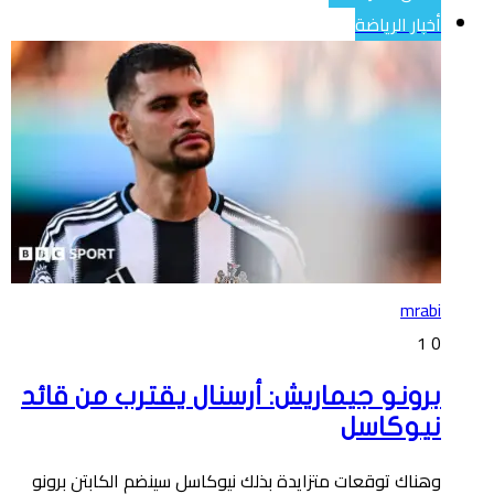
أخبار الرياضة
mrabi
1
0
برونو جيماريش: أرسنال يقترب من قائد
نيوكاسل
وهناك توقعات متزايدة بذلك نيوكاسل سينضم الكابتن برونو