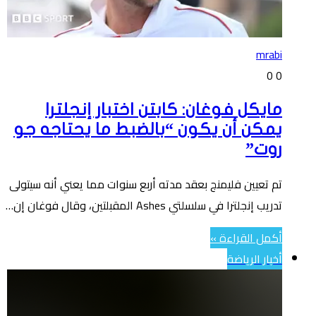
mrabi
0
0
مايكل فوغان: كابتن اختبار إنجلترا
يمكن أن يكون “بالضبط ما يحتاجه جو
روت”
تم تعيين فليمنج بعقد مدته أربع سنوات مما يعني أنه سيتولى
تدريب إنجلترا في سلسلتي Ashes المقبلتين، وقال فوغان إن…
أكمل القراءة »
أخبار الرياضة