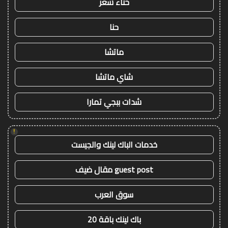
حناء شعر
حنا
ماتشا
شاي ماتشا
شدات ببجي تمارا
!
خدمات الباك لينك والجيست
guest post مقال ضيف
سوق العرب
باك لينك باقة 20