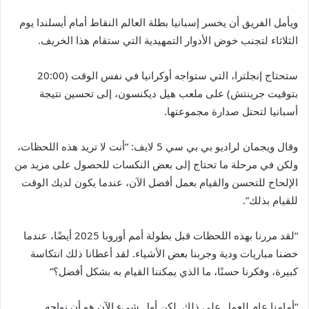
ويأمل الفريق أن يخسر إسبانيا بطلة العالم النقاط أمام أيسلندا يوم
الثلاثاء لتجنب خوض الأدوار التمهيدية التي ستقام هذا الخريف.
ستحتاج إنجلترا، التي ستواجه أوكرانيا في نفس الوقت (20:00
بتوقيت جرينتش) على ملعب هيل ديكنسون، إلى تحسين نتيجة
أسبانيا لتحتل صدارة مجموعتها.
وقال ويجمان لراديو بي بي سي 5 لايف: “أنت لا تريد هذه اللحظات،
ولكن في مرحلة ما تحتاج إلى بعض النكسات للحصول على مزيد من
الإلحاح للتحسن والقيام بعمل أفضل الآن، عندما يكون لديك الوقت
للقيام بذلك”.
“لقد مررنا بهذه اللحظات قبل بطولة أمم أوروبا 2025 أيضًا، عندما
خضنا مباريات ودية وجربنا بعض الأشياء. لقد أعطانا ذلك انتكاسة
كبيرة، وفكرنا حسنًا، ما الذي يمكننا القيام به بشكل أفضل؟”
“أمامنا عام للعمل على ذلك. لكن أول شيء الآن هو أن نواجه