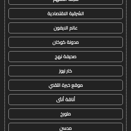
الشرقية الاقتصادية
عالم الايفون
مدونة كوكان
صحيفة نهج
كار نيوز
موقع خبرة التقني
أناقة أنثى
متورخ
مدسن