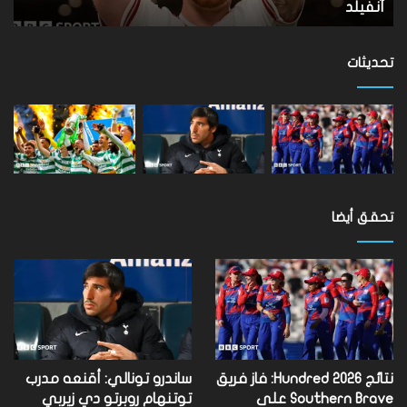
الترتيب
بال
الترتيب برمنغهام فينيكس
ب
برمنغهام
فينيكس
تحديثات
تحقق أيضا
نتائج Hundred 2026: فاز فريق
ساندرو تونالي: أقنعه مدرب
Southern Brave على
توتنهام روبرتو دي زيربي