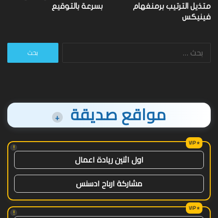
متذيل الترتيب برمنغهام
بسرعة بالتوقيع
فينيكس
البحث
عن:
مواقع صديقة
+
!
اول اثنين ريادة اعمال
مشاركة ارباح ادسنس
!