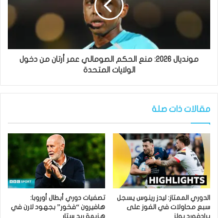
مونديال 2026: منع الحكم الصومالي عمر أرتان من دخول
الولايات المتحدة
مقالات ذات صلة
الدوري الممتاز: ليدز رينوس يسجل
تصفيات دوري أبطال أوروبا:
سبع محاولات في الفوز على
هافيرون “فخور” بجهود لارن في
برادفورد بولز
هزيمة ريد ستار