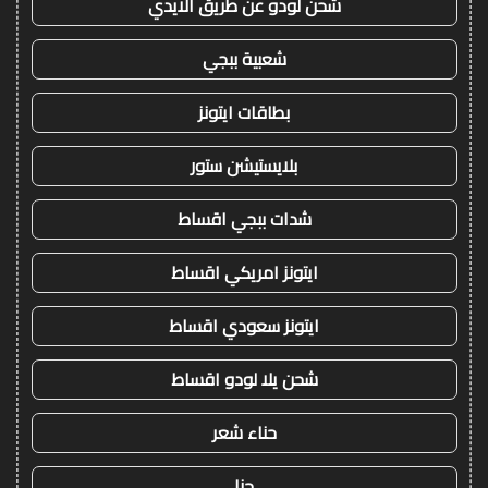
شحن لودو عن طريق الايدي
شعبية ببجي
بطاقات ايتونز
بلايستيشن ستور
شدات ببجي اقساط
ايتونز امريكي اقساط
ايتونز سعودي اقساط
شحن يلا لودو اقساط
حناء شعر
حنا