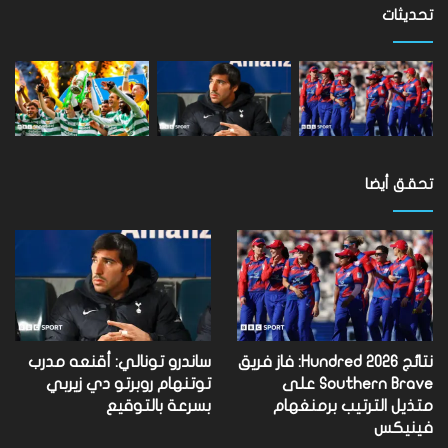
مستوى
تحديثات
العالم
تحقق أيضا
نتائج Hundred 2026: فاز فريق
ساندرو تونالي: أقنعه مدرب
Southern Brave على
توتنهام روبرتو دي زيربي
متذيل الترتيب برمنغهام
بسرعة بالتوقيع
فينيكس