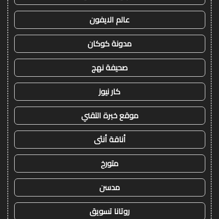
عالم الايفون
مدونة كوكان
صحيفة نهج
كار نيوز
موقع خبرة التقني
أناقة أنثى
متورخ
مدسن
روتانا تسويق