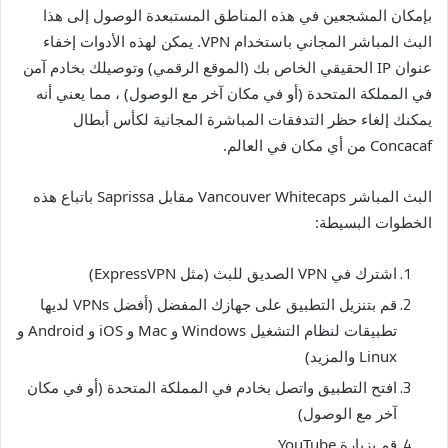
بإمكان المشجعين في هذه المناطق المستبعدة الوصول إلى هذا
البث المباشر المجاني باستخدام VPN. يمكن لهذه الأدوات إخفاء
عنوان IP الحقيقي الخاص بك (الموقع الرقمي) وتوصيلك بخادم آمن
في المملكة المتحدة (أو في مكان آخر مع الوصول) ، مما يعني أنه
يمكنك إلغاء حظر التدفقات المباشرة المجانية لكأس أبطال
Concacaf من أي مكان في العالم.
البث المباشر Vancouver Whitecaps مقابل Saprissa باتباع هذه
الخطوات البسيطة:
اشترك في VPN الصديق للبث (مثل ExpressVPN)
قم بتنزيل التطبيق على جهازك المفضل (أفضل VPNs لديها
تطبيقات لنظام التشغيل Windows و Mac و iOS و Android و
Linux والمزيد)
افتح التطبيق واتصل بخادم في المملكة المتحدة (أو في مكان
آخر مع الوصول)
قم بزيارة YouTube