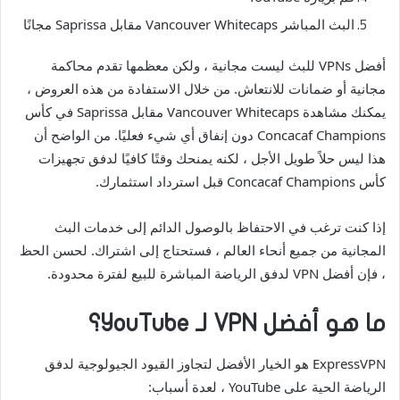
البث المباشر Vancouver Whitecaps مقابل Saprissa مجانًا
أفضل VPNs للبث ليست مجانية ، ولكن معظمها تقدم محاكمة
مجانية أو ضمانات للانتعاش. من خلال الاستفادة من هذه العروض ،
يمكنك مشاهدة Vancouver Whitecaps مقابل Saprissa في كأس
Concacaf Champions دون إنفاق أي شيء فعليًا. من الواضح أن
هذا ليس حلاً طويل الأجل ، لكنه يمنحك وقتًا كافيًا لدفق تجهيزات
كأس Concacaf Champions قبل استرداد استثمارك.
إذا كنت ترغب في الاحتفاظ بالوصول الدائم إلى خدمات البث
المجانية من جميع أنحاء العالم ، فستحتاج إلى اشتراك. لحسن الحظ
، فإن أفضل VPN لدفق الرياضة المباشرة للبيع لفترة محدودة.
ما هو أفضل VPN لـ YouTube؟
ExpressVPN هو الخيار الأفضل لتجاوز القيود الجيولوجية لدفق
الرياضة الحية على YouTube ، لعدة أسباب: