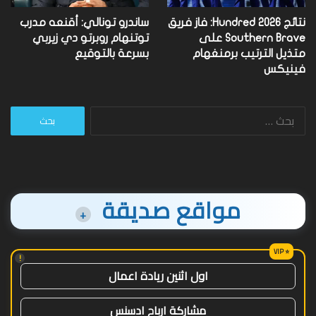
نتائج Hundred 2026: فاز فريق
ساندرو تونالي: أقنعه مدرب
Southern Brave على
توتنهام روبرتو دي زيربي
متذيل الترتيب برمنغهام
بسرعة بالتوقيع
فينيكس
البحث
عن:
مواقع صديقة
+
!
اول اثنين ريادة اعمال
مشاركة ارباح ادسنس