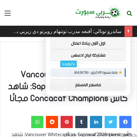
بحث
الق
×
توصيات :
عن
ساندرو تونالي: أقنعه مدرب توتنهام روبرتو دي زيربي بسرعة بالتوقيع
باقة متميزة VIP (كود: AA38045):
اول اثنين ريادة اعمال
الرئيسية
/
تكنولوجيا
مشاركة ارباح ادسنس
تكنولوجيا
باقة متميزة VIP (كود: AA26790):
Vancouver Whitecaps vs.
ماسنجر المسلم
Saprissa 2025 Livestream: شاهد
كأس Concacaf Champions مجانًا
فيسبوك
تويتر
لينكدإن
بينتيريست
واتساب