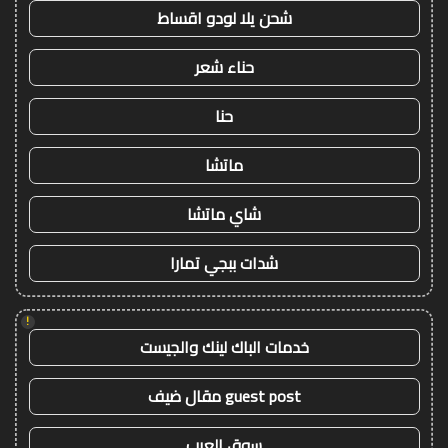
شحن يلا لودو اقساط
حناء شعر
حنا
ماتشا
شاي ماتشا
شدات ببجي تمارا
!
خدمات الباك لينك والجيست
guest post مقال ضيف
سوق العرب