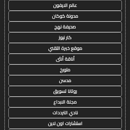
عالم الايفون
مدونة كوكان
صحيفة نهج
كار نيوز
موقع خبرة التقني
أناقة أنثى
متورخ
مدسن
روتانا تسويق
مجلة الابداع
نادي الترددات
استشارات اون لاين