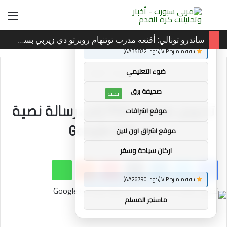
بحث
الق
×
توصيات :
عن
ساندرو تونالي: أقنعه مدرب توتنهام روبرتو دي زيربي بسرعة بالتوقيع
باقة متميزة VIP (كود: AA35872):
الرئيسية
/
تقنية
ضوء التعليمي
صحيفة برق
تقنية
تحويل ملفات PDF إلى رسالة نصية
موقع اشراقات
مع Google OCR
موقع اشراق اون لاين
اركان سياحة وسفر
فيسبوك
تويتر
لينكدإن
بينتيريست
واتساب
باقة متميزة VIP (كود: AA26790):
ماسنجر المسلم