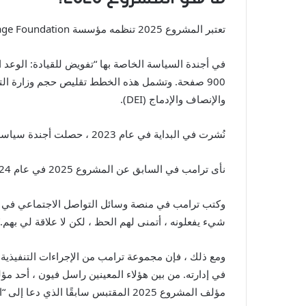
تعتبر المشروع 2025 تنظمه مؤسسة Think-Tank-Tank the Heritage Foundation ، وهي حركة سياسية تهدف إلى توجيه الولايات المتحدة بسرعة وحاسم نحو اليمين.
900 صفحة. وتشمل هذه الخطط تقليص حجم وزارة التعلي
والإنصاف والإدماج (DEI).
نُشرت في البداية في عام 2023 ، حصلت أجندة سياسة المشروع 2025 على إدانة السياسيين الديمقراطيين بينما أصبحت قوة توجيهية للجمهوريين.
نأى ترامب في السابق عن المشروع 2025 في عام 2024 ، قائلاً إنه “ليس لديه فكرة عمن يقف وراءه”.
وكتب ترامب في منصة وسائل التواصل الاجتماعي في يوليو 
شيء يفعلونه ، أتمنى لهم الحظ ، لكن لا علاقة لي بهم.”
مؤلف المشروع 2025 المقتبس سابقًا الذي دعا إلى “الانحناء أو الانهيار” لمطالب ترامب.