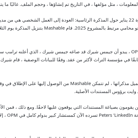
ومات ، مثل مؤلفها ، في التاريخ تم إنشاؤها ، وحجم الملف. غالبًا ما يت
على سبيل المثال ، تنص OPM على أن إرشادات مذكرة 22 يناير حول المذكرة الرئاسية: العودة إلى العم
الوثيقة إلى أنه تم إنشاؤه بالفعل من قِبل نوح بيترز ، وهو
بينما كان اسم بيترز في بيانات تعريف بعض مذكرات OPM ، يبدو أن جيمس شيرك قد صاغه جيمس شيرك 
في حين أن OPM قد أزال البيانات الوصفية وأعادت تحميل مذكراتها ، لم تتمك
 وايت برؤوس المستندات الأصلية.
قومون بصياغة المستندات التي يوقعون عليها لاحقًا. ومع ذلك ، فمن الأ