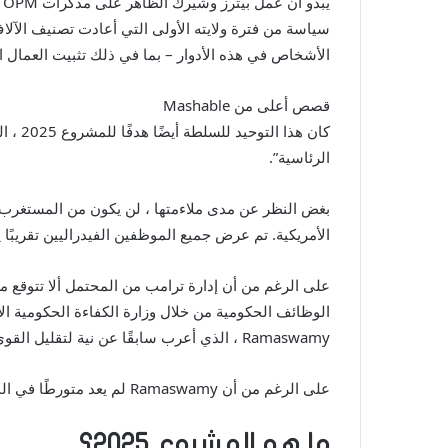
سياسة من فترة ولايته الأولى التي أعادت تصنيف الآل
الأشخاص في هذه الأدوار – بما في ذلك تثبيت العمال ا
قصص أعلى من Mashable
كان ه
الرئاسية”.
بغض النظر عن مدى ملاءمتها ، لن يكون من المستغرب ر
الأمريكية. تم عرض جميع الموظفين الفيدراليين تقريبًا يوم 
على الرغم من أن إدارة ترامب من المحتمل ألا تتوقع من
Ramaswamy ، الذي أعرب سابقًا عن نية لتقليل القوى العاملة الفيدرالية بنسبة 75 في المائة ، بما في ذلك إطلاق مليون شخص في عام 2025.
على الرغم من أن Ramaswamy لم يعد متورطًا في المشروع ، إلا أن هدف Doge هو تنفيذ التخفيضات الحادة بين الموظفين الفيدراليين يبدو أنه لا يزال في مكانه.
ما هو المشروع 2025؟