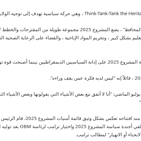
في أجندة السياسة الخاصة بها “تفويض للقيادة: الوعد المحافظ” ، يضع المشروع 5
م بشكل كبير ، وتجريم المواد الإباحية ، والقضاء على الرعاية الصحية التي
الماضي: “أنا لا أتفق مع بعض الأشياء التي يقولونها وبعض الأشياء التي ي
ومع ذلك ، فإن مجموعة ترامب من الإج