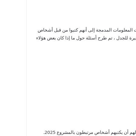
ن بعض مذكراتها بعد أن أشارت المعلومات المدمجة إلى أنهم كتبوا من قبل أشخاص
سة المثيرة للجدل ، تم طرح أسئلة حول ما إذا كان بعض هؤلاء
رصدها Reddit User R/Adeptgreen ، العديد من المذكرات الصادرة عن OPM منذ افتتاح ترامب كان لديها بيانات تصويرية تُظهر لهم أن يكتبهم أشخاص مرتبطون بالمشروع 2025.