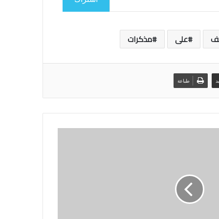
ف
على
مذكرات
د
طباعة