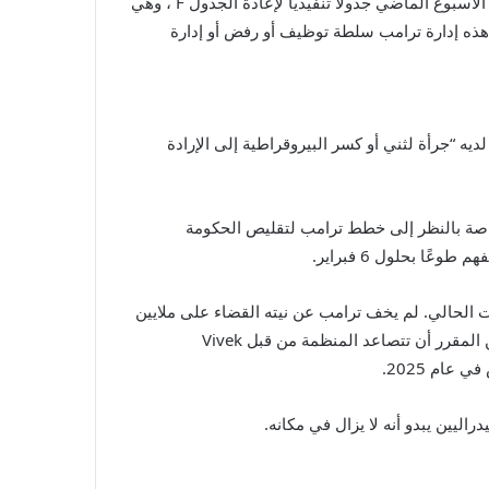
يبدو أن عمل بيترز وشيرك الظاهر على مذكرات OPM هو نتاج تسييس ترامب المتزايد للقوى العاملة الفيدرالية. أصدر ترامب في الأسبوع الماضي جدولًا تنفيذيًا لإعادة الجدول F ، وهي
 هذه إدارة ترامب سلطة توظيف أو رفض أو إدارة
افظ يجب أن يكون لديه “جرأة لثني أو كسر البيروقراطية إلى الإرادة
خاصة بالنظر إلى خطط ترامب لتقليص الحكومة
ًا بحلول 6 فبراير.
قت الحالي. لم يخف ترامب عن نيته القضاء على ملايين
الوظائف الحكومية من خلال وزارة الكفاءة الحكومية الأمريكية التي تم إنشاؤها حديثًا والتي يقودها إيلون موسك (DOGE). كان من المقرر أن تتصاعد المنظمة من قبل Vivek