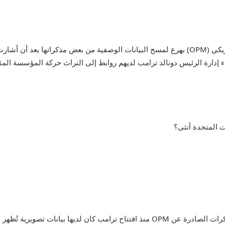
وبحسب ما ورد قام مكتب إدارة شؤون الموظفين الأمريكي (OPM) بهرع لمسح البيانات الوصفية م
أن العديد من أعضاء إدارة الرئيس دونالد ترامب لديهم روابط إلى التراث حركة المؤس
ت المتحدة أنثى؟