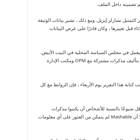
م تضمينه داخل الملف.
ل الشخصي هي من مدير التمثيل تشارلز إيزيل. ومع ذلك ، تشير بيانات الوثيقة
 محامي مرتبط بالمشروع 2025. قام Mashable بتنزيل المذكرة يوم الثلاثاء قبل تغييرها ، وكان قادرًا على عرض البيانات
، الذي أعلنه ترامب سيعمل في مجلس السياسة المحلية في البيت الأبيض.
وقد تم ربطه أيضًا بالمشروع 2025 ، الذي كان يعمل سابقًا في مؤسسة التراث لأكثر من عقد. وفقًا للبيانات الوصفية ، قام شيرك بتأليف مذكرات مشتركة مع OPM ومكتب الإدارة
ن Mashable من الوصول إليها على الإطلاق في وقت كتابة هذا التقرير يوم الأربعاء ، فإن الروابط مع كل
قل شيوعًا بالنسبة للأشخاص أن يكتبوا مذكرات
للإدارات التي ليست جزءًا منها. على الرغم من أن صفحة Peters ‘LinkedIn تسرده الآن كمستشار كبير بدوام كامل في OPM ، إلا أن Mashable لم يتمكن من العثور على أي معلومات