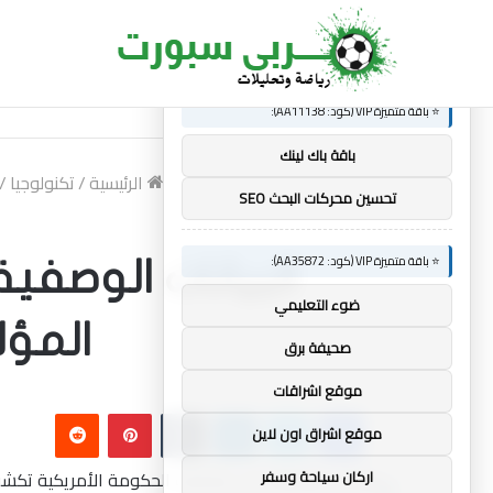
×
🚀 توصيات :
الجديد
ساندرو تونالي: أقنعه مدرب توتنهام روبرتو دي ز
⭐ باقة متميزة VIP (كود: AA11138):
باقة باك لينك
الرئيسية
/
تكنولوجيا
/
تحسين محركات البحث SEO
⭐ باقة متميزة VIP (كود: AA35872):
البيانات الوصف
ضوء التعليمي
المؤلف
صحيفة برق
موقع اشراقات
فيسبوك
تويتر
لينكدإن
بينتيريست
موقع اشراق اون لاين
اركان سياحة وسفر