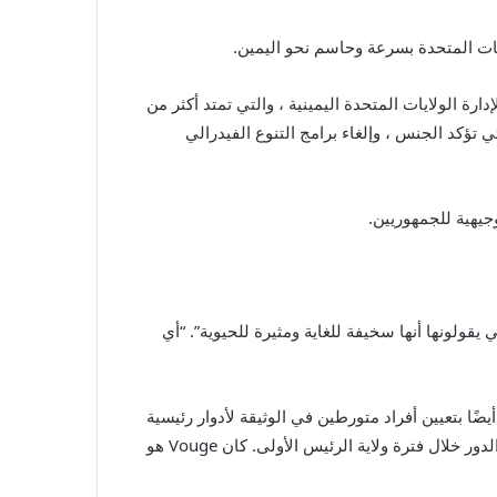
202 مجموعة طويلة من المقترحات والخطط لإدارة الولايات المتحدة اليمينية ، والتي تمتد أكثر من
 تؤكد الجنس ، وإلغاء برامج التنوع الفيدرالي
قولونها أنها سخيفة للغاية ومثيرة للحيوية”. “أي
راءات التنفيذية منذ افتتاحه تعكس بشكل وثيق قائمة أمنيات المشروع 2025. قام الرئيس أيضًا بتعيين أفراد متورطين في الوثيقة لأدوار رئيسية
في إدارته. من بين هؤلاء المعينين راسل فيون ، أحد مؤلفي أجندة سياسة المشروع 2025 واختيار ترامب لرئاسة OBM بعد توليه الدور خلال فترة ولاية الرئيس الأولى. كان Vouge هو