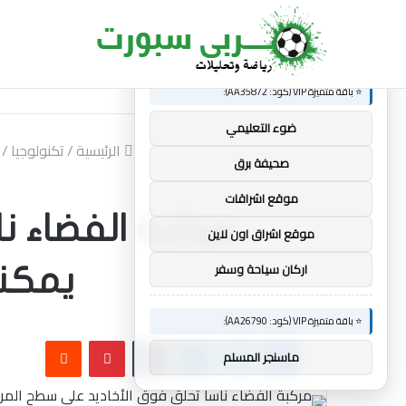
×
🚀 توصيات :
الجديد
ألعاب الكومنولث 2026: الإنجليزية إيميلي كامبل تحتفظ بلقب رفع الأثقال
⭐ باقة متميزة VIP (كود: AA35872):
ضوء التعليمي
الرئيسية
/
تكنولوجيا
/
صحيفة برق
موقع اشراقات
مركبة الفضاء ن
موقع اشراق اون لاين
اركان سياحة وسفر
يمكنه
⭐ باقة متميزة VIP (كود: AA26790):
فيسبوك
تويتر
لينكدإن
بينتيريست
ماسنجر المسلم