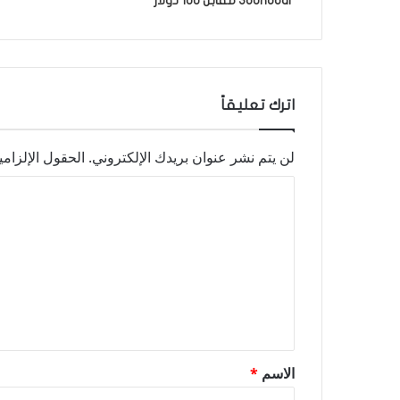
Soundbar مقابل 100 دولار
اترك تعليقاً
لن يتم نشر عنوان بريدك الإلكتروني.
الحقول الإلزامي
ا
ل
ت
ع
ل
ي
ق
الاسم
*
*