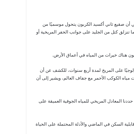
في أن صقيع ثاني أكسيد الكربون يتحول موسميًا من
ما تنزلق كتل من الجليد على جوانب الحفر المريخية أو
كون هناك خيرات من المياه في أعماق الأرض.
عة لوكالة الفضاء، والتي سجلت نشاطًا جيولوجيًا على المريخ لمدة أربع سنوات، للكشف عن أن
 مياه الكوكب الأحمر مع جفاف العالم، ويشير إلى أن
، عالم الكواكب في جامعة كاليفورنيا في بيركلي والذي شارك في تأليف البحث الجديد، لموقع Mashable: “لقد حددنا المعادل المريخي للمياه الجوفية العميقة على
قابلية السكن في الماضي والأدلة المحتملة على الحياة