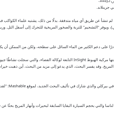
 جرينلاند.
ا لم تنشأ عن طريق أي مياه متدفقة. بدلًا من ذلك، يشتبه علماء الكواكب 
ي)، ويوفر “التشحيم” للتربة والصخور المريخية للتحرك إلى أسفل التل. ورب
قادرًا على دعم الكثير من الماء السائل على سطحه، ولكن من الممكن أن ي
استخدم علماء الكواكب مؤخرًا بيانات غير مسبوقة جمعتها مركبة الهبوط InSight التاب
المريخ. وقد يفسر البحث، الذي يدعو إلى مزيد من البحث، أين ذهبت خيرات
وقال مايكل مانجا
اسا والتي بحجم السيارة البقايا السابقة لبحيرات وأنهار المريخ بحثًا عن 