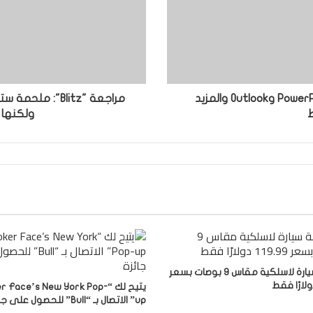
احصل على Microsoft Word وExcel وPowerPoint وOutlook والمزيد
مراجعة "Blitz":
ولكنها 
شاشة سيارة لاسلكية مقاس 9 بوصات بسعر
يتيح لك “r Face’s New York Pop
up” الاتصال بـ “Bull” للحصول على جائزة