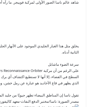
شاهد عالم ناسا الصور الأولى لمركبة فوييجر. ما رآه أص
يخلق مثل هذا الغبار الجليدي الموجود على الأنهار الج
الثانية أدناه.
سرعة الضوء ماشابل
الذي يظهر في قاع الأخاديد هو عبارة عن رمل خشن، وهو
تقول ناسا إن المناطق البيضاء تظهر جيوبًا من جليد الم
مصدر الصورة: ناسا/مختبر الدفع النفاث-معهد كاليفورنيا