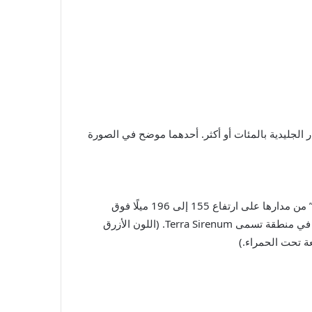
ر الجليدية بالمئات أو أكثر. أحدهما موضح في الصورة
على الرغم من أن مركبة Mars Reconnaissance Orbiter تستخدم كاميرا عملاقة يمكنها “رؤية ميزات صغيرة مثل طاولة المطبخ” من مدارها على ارتفاع 155 إلى 196 ميلًا فوق
السطح في الفضاء، إلا أنها لا تستطيع اكتشاف أي برك ضحلة محتملة. لكن الصورة تظهر بوضوح البقع البيضاء على أخاديد المريخ في منطقة تسمى Terra Sirenum. (اللون الأزرق
ة تحت الحمراء.)