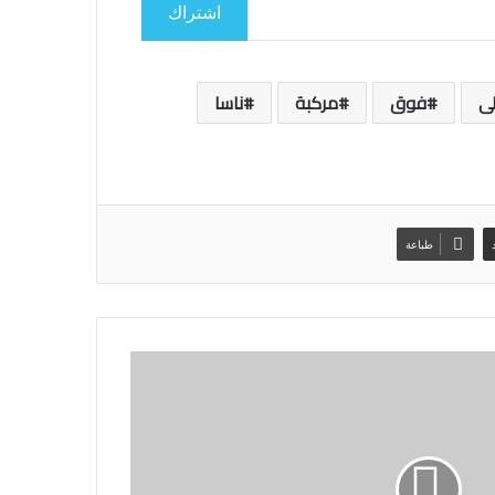
اشتراك
ى
فوق
مركبة
ناسا
طباعة