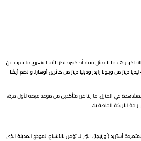
 التذاكر، وهو ما لا يمثل مفاجأة كبيرة نظرًا لأنه استغرق ما يقرب من
ديتز من وينونا رايدر وديليا ديتز من كاثرين أوهارا. وانضم أيضًا
ميعًا أداءً قويًا وجعلت الجزء الثاني متاحًا للمشاهدة في المنزل. ما زلنا غير متأكدين من موعد عرضه لأول مرة،
راحة الأريكة الخاصة بك.
كتشف ابنة ليديا (رايدر) المراهقة المتمردة أستريد (أورتيجا)، التي لا تؤمن بالأشباح، نموذج المدينة الذي