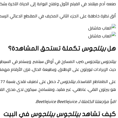
صنعه آدم ميتلاند في الفيلم الأول وتفتح البوابة إلى الحياة الآخر
ألق نظرة خاطفة على الجزء الثاني المخيف في المقطع الدعائي الرسم
هل
بيتلجوس
تكملة تستحق المشاهدة؟
بيتلجوس بيتلجوس
ضرب المسارح في أوائل سبتمبر. ويستمر في السيطرة 
حيث الإيرادات لبورتون على الإطلاق. وبطبيعة الحال، فإن الأرقام مهم
على الطماطم الفاسدة,
بيتلجوس 2
حصل على تصنيف نقدي بنسبة 77 بالمائة وتقييم جمهور بنسبة 80 بالمائة. كما كتبت محررة الأفلام في موقع Mashable، كريستي بوتشكو، في مراجعتها، “
هو بيرتون النقي، عاطفي، غير مقيد، ومتسامح. سيكون لدى محبي الفيلم 
اقرأ مراجعتنا الكاملة لـ Beetlejuice Beetlejuice.
كيف تشاهد
بيتلجوس بيتلجوس
في البيت