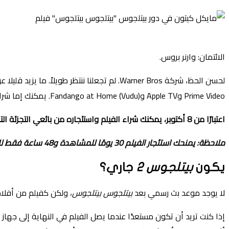
الائتمان: وارنر بروس.
لحسن الحظ، شركة Warner Bros. لم تجعلنا ننتظر طويلاً. ما يزيد قليلا عن شهر بعد
Prime Video وApple TV وFandango at Home (Vudu). يمكنك إما شراء الفيلم لمجموعتك الرقمية أو استئجاره لمدة 30 يومًا. إذا كنت تفضل بث الفيلم
اعتبارًا من 8 أكتوبر، يمكنك شراء الفيلم واستئجاره من بائعي التجزئة التاليين:
ملاحظة: يمنحك استئجار الفيلم 30 يومًا للمشاهدة و48 ساعة فقط للانتهاء بمجرد البدء.
يكون
بيتلجوس 2
جاري؟
لا يوجد موعد بث رسمي بعد
بيتلجوس بيتلجوس
، ولكن كفيلم من أفلام Warner Bros.، نعلم أنه سيُعرض في النهاية لأول مرة على شبكة Max جنبًا إلى جنب مع فيلم OG من 