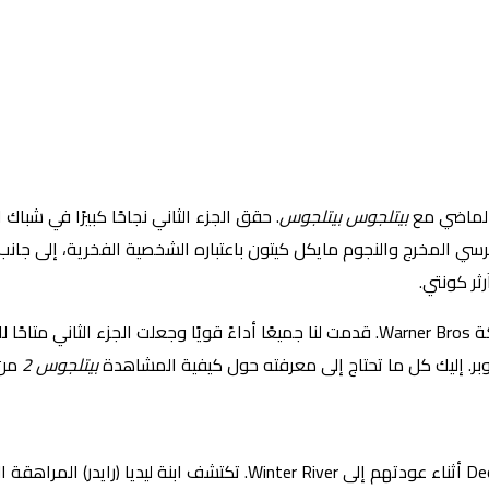
 الماضي مع
بيتلجوس بيتلجوس
. حقق الجزء الثاني نجاحًا كبيرًا في شباك
المخرج والنجوم مايكل كيتون باعتباره الشخصية الفخرية، إلى جانب ليديا 
رثر كونتي.
على الرغم من أنه تم طرحه في دور العرض في شهر سبتمبر، إلا أن شركة Warner Bros. قدمت لنا ج
بيتلجوس 2
من 
تتمة تتبع عائلة Deetz أثناء عودتهم إلى Winter River. ت