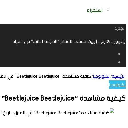
انستقرام
الجديد
ليفربول: هارفي إليوت مستعد لاغتنام “الفرصة الثانية” في آنفيلد
الرئيسية
/
تكنولوجيا
/
كيفية مشاهدة “Beetlejuice Beetlejuice” في المنزل: تاريخ الإصدار وصفقات البث والمزيد
تكنولوجيا
كيفية مشاهدة “Beetlejuice Beetlejuice” في المنزل: تاريخ الإصدار وصفقات البث والمزيد
تويتر
لينكدإن
واتساب
فيسبوك
بينتيريست