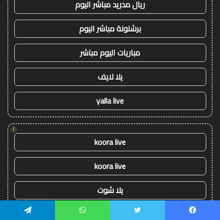
ريال مدريد مباشر اليوم
برشلونة مباشر اليوم
مباريات اليوم مباشر
يلا لايف
yalla live
!
koora live
koora live
يلا شوت
يلا شوت
يسبوك
تويتر
واتساب
تيلقرام