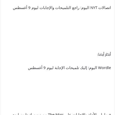
اتصالات NYT اليوم: راجع التلميحات والإجابات ليوم 9 أغسطس
أنظر أيضا:
Wordle اليوم: إليك تلميحات الإجابة ليوم 9 أغسطس
فيما يلي الأدلة والإجابات على The Mini من نيويورك تايمز ليوم