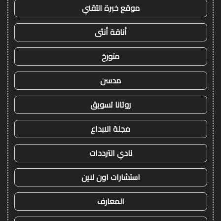
موقع خبرة التقني
أناقة أنثى
متورخ
مدسن
روتانا تسويق
مجلة الابداع
نادي الترددات
استشارات اون لاين
المعارف