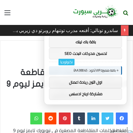
بحث
الق
×
🚀 توصيات :
عن
ساندرو تونالي: أقنعه مدرب توتنهام روبرتو دي زيربي بسرعة بالتوقيع
⭐ باقة متميزة VIP (كود: AA11138):
باقة باك لينك
الرئيسية
/
تكنولوجيا
تحسين محركات البحث SEO
تكنولوجيا
⭐ باقة متميزة VIP (كود: AA38045):
إجابات الكلمات المتقاطعة
اول اثنين ريادة اعمال
المصغرة في نيويورك تايمز ليوم 9
مشاركة ارباح ادسنس
أغسطس
فيسبوك
تويتر
لينكدإن
بينتيريست
واتساب