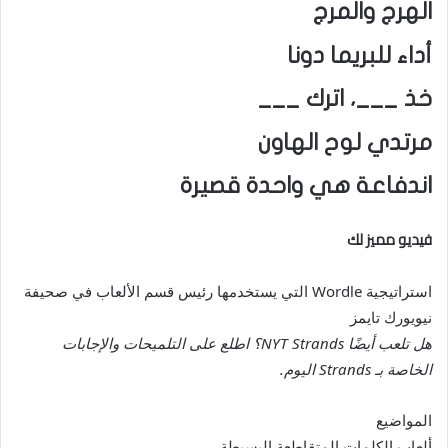
الهرج والمرج
أداء للبريما دونا
خذ ___، اترك ___
مرتدي لوح الهاون
اندفاعة هي واحدة قصيرة
فيديو مميز لك
استراتيجية Wordle التي يستخدمها رئيس قسم الألعاب في صحيفة
نيويورك تايمز
هل تلعب أيضًا NYT Strands؟ اطلع على التلميحات والإجابات
الخاصة بـ Strands اليوم
.
المواضيع
ألعاب الكلمات المتقاطعة البسيطة