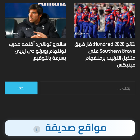
نتائج Hundred 2026: فاز فريق
ساندرو تونالي: أقنعه مدرب
Southern Brave على
توتنهام روبرتو دي زيربي
متذيل الترتيب برمنغهام
بسرعة بالتوقيع
فينيكس
البحث
عن:
مواقع صديقة
+