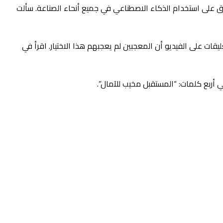
ي للتعليق على استخدام الذكاء الاصطناعي في جميع أنحاء الصناعة. سألت
أصدرت فرقة RIIZE ما زعمت أنه “AI Generated Visualizer” لأغنيتها المنفردة “Impossible”. أوضحت التعليقات على الفيديو أن المعجبين لم يعجبهم هذا الاختيار. اقرأ في
ي أربع كلمات: “المستقبل مخيب للآمال”.