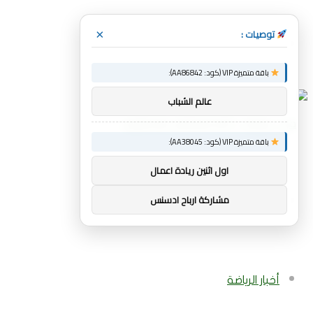
توصيات :
×
القائمة
باقة متميزة VIP (كود: AA86842):
عالم الشباب
باقة متميزة VIP (كود: AA38045):
اول اثنين ريادة اعمال
بحث
مشاركة ارباح ادسنس
عن
أخبار الرياضة