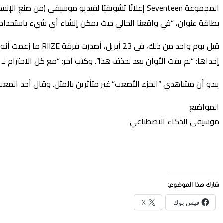
المجموعة Seventeen إعلانًا تشويقيًا لفيديو موسيق
بطاقة عنوان، “في واقعنا الحالي حيث يمكن إنشاء أي شيء باستخدام 
إحداها: “لم يفت الأوان بعد لحذف هذا”. وكتب آخر: “مع كل الاحترام لـ RIIZE، أتمنى ألا يحدث هذا مرة أخرى”.
يبدو أن مشاهدي “الجزء الأصعب” غير متأثرين بالمثل. وقال أحد المعلق
المواضيع
موسيقى الذكاء الاصطناعي
شارك هذا الموضوع:
فيس بوك
X