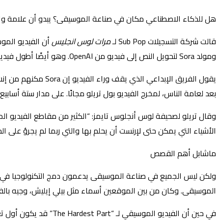
هل للذكاء الاصطناعي مكان في صناعة الموسيقى؟ يبدو أن علامة واح
قالت شركة التسجيلات Sub Pop لـ
مرات لوس انجليس
ومولد Sora لتحويل النص إلى فيديو من OpenAI. وهو أيضًا أطول فيديو تم إنشاؤه باستخدام الذكاء الاصطناعي.
بعد لعامة الناس، لمخرج الفيديو بول تريلو مجانًا. على مدار ستة أسابيع، قام بتحرير 55 مقطعًا اختارها من بين 700 مقطع تقريبًا أنتجها سورا من
وقال تريلو لصحيفة لوس أنجلوس تايمز: “الكثير من مقاطع الفيديو الم
الأشياء التي يمكن حتى لإرنست أن يحلم بها والتي ربما لم يجرؤ على الح
ماشابل أهم القصص
الموسيقى. وكان من بين الموقعين أسماء مثل بيلي إيليش، وجيه بالفين