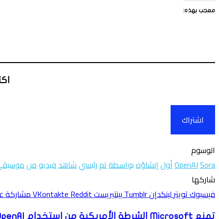
معجب بهذه:
اكت
اشتراك
الوسوم
Sora
OpenAI
أول
إنشاؤه
بواسطة
تم
رئيسي
شاهد
فيديو
من
موسيقي
تويتر
لينكدإن
واتساب
فيسبوك
بينتيريست
شاركها
فيسبوك
تويتر
لينكدإن
بينتيريست
مشاركة عبر
تمنع Microsoft الشرطة الأمريكية من استخدام Azure OpenAI للتعرف على الوجه