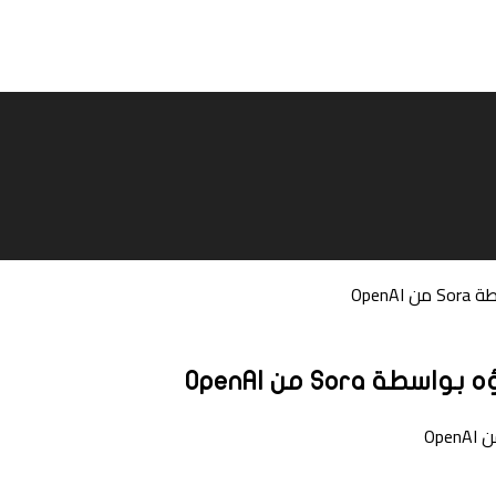
Ope
So من OpenAI