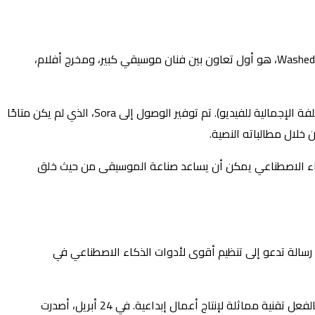
أن الفيديو الموسيقي لـ “The Hardest Part”، وهو إصدار منفرد في 2 مايو للفنان Washed Out، هو أول تعاون بين فنان موسيقي كبير، ومخرج أفلام،
يقول الفريق الإبداعي الذي يقف وراء الفيديو إن Sora مكنهم من إنشاء شيء واسع النطاق دون استنزاف ميزانيتهم ​​(لم يتم الكشف عن التكلفة الإجمالية للفيديو). تم توفير الوصول إلى Sora، الذي لم يكن متاحًا
الذكاء الاصطناعي يمكن أن يساعد صناعة الموسيقى من حيث خلق
لموسيقى يدعمون دمج التكنولوجيا في جميع أنحاء الصناعة. وفي الشهر الماضي، وقع أكثر من 200 فنان على رسالة تدعو إلى تنظيم أقوى لأدوات الذكاء الاصطناعي في
في حين أن الفيديو الموسيقي لـ “The Hardest Part” قد يكون أول تعاون رسمي مع Sora، إلا أن العديد من فرق البوب ​​الكورية استخدمت بالفعل تقنية مماثلة لإنتاج أعمال إبداعية. في 24 أبريل، أصدرت