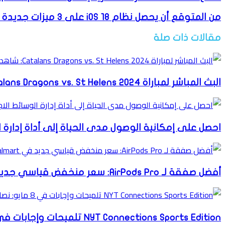
من المتوقع أن يحصل نظام iOS 18 على 3 ميزات جديدة للذكاء الاصطناعي، بما في ذلك Siri الذي يلخص نصوصك
مقالات ذات صلة
البث المباشر لمباراة Catalans Dragons vs. St Helens 2024: شاهد دوري الرجبي الممتاز مجانًا
احصل على إمكانية الوصول مدى الحياة إلى أداة إدارة الوسائط
أفضل صفقة لـ AirPods Pro: سعر منخفض قياسي جديد في Walmart
NYT Connections Sports Edition تلميحات وإجابات في 8 مايو: نصائح لحل الاتصالات #227