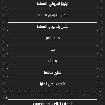
ايتونز امريكي اقساط
ايتونز سعودي اقساط
شحن يلا لودو اقساط
حناء شعر
حنا
ماتشا
شاي ماتشا
شدات ببجي تمارا
!
خدمات الباك لينك والجيست