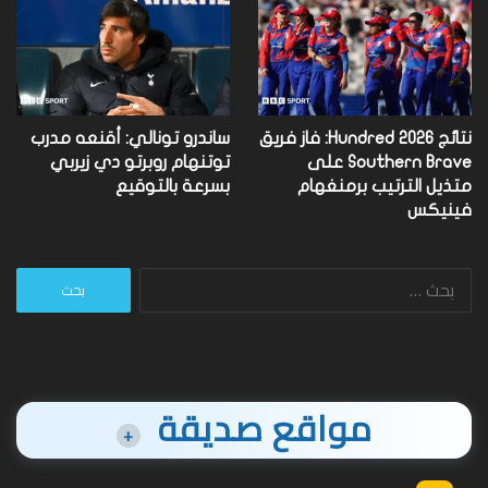
نتائج Hundred 2026: فاز فريق
ساندرو تونالي: أقنعه مدرب
Southern Brave على
توتنهام روبرتو دي زيربي
متذيل الترتيب برمنغهام
بسرعة بالتوقيع
فينيكس
البحث
عن:
مواقع صديقة
+