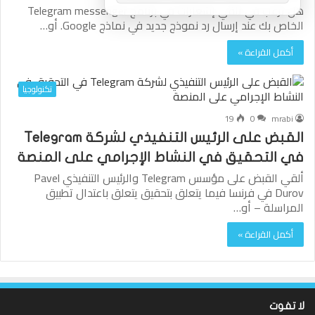
هل ترغب في تلقي إشعارات في برنامج Telegram messenger
الخاص بك عند إرسال رد نموذج جديد في نماذج Google. أو…
أكمل القراءة »
تكنولوجيا
19
0
mrabi
القبض على الرئيس التنفيذي لشركة Telegram
في التحقيق في النشاط الإجرامي على المنصة
ألقي القبض على مؤسس Telegram والرئيس التنفيذي Pavel
Durov في فرنسا فيما يتعلق بتحقيق يتعلق باعتدال تطبيق
المراسلة – أو…
أكمل القراءة »
لا تفوت