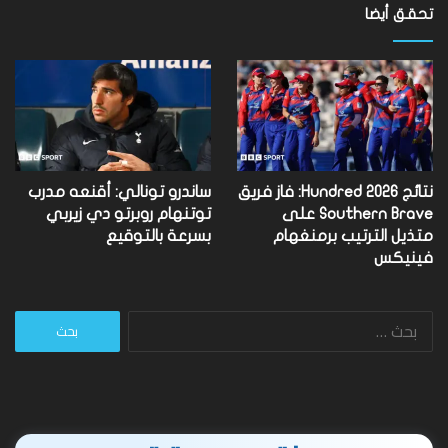
تحقق أيضا
نتائج Hundred 2026: فاز فريق
ساندرو تونالي: أقنعه مدرب
Southern Brave على
توتنهام روبرتو دي زيربي
متذيل الترتيب برمنغهام
بسرعة بالتوقيع
فينيكس
البحث
عن: