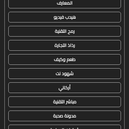
المعارف
هيدب فيديو
رمح التقنية
رذاذ التجارة
طعم وكيف
شهود نت
أركاني
مباشر التقنية
مدونة صحبة