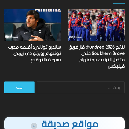
نتائج Hundred 2026: فاز فريق
ساندرو تونالي: أقنعه مدرب
Southern Brave على
توتنهام روبرتو دي زيربي
متذيل الترتيب برمنغهام
بسرعة بالتوقيع
فينيكس
البحث
عن:
مواقع صديقة
+