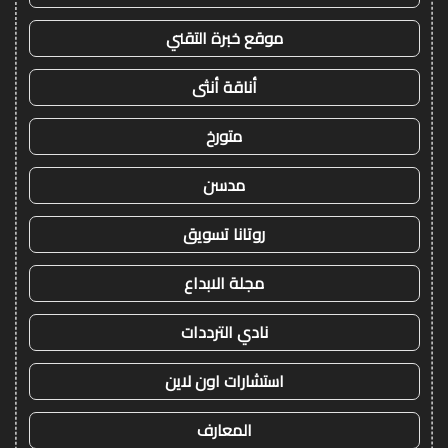
موقع خبرة التقني
أناقة أنثى
متورخ
مدسن
روتانا تسويق
مجلة الابداع
نادي الترددات
استشارات اون لاين
المعارف