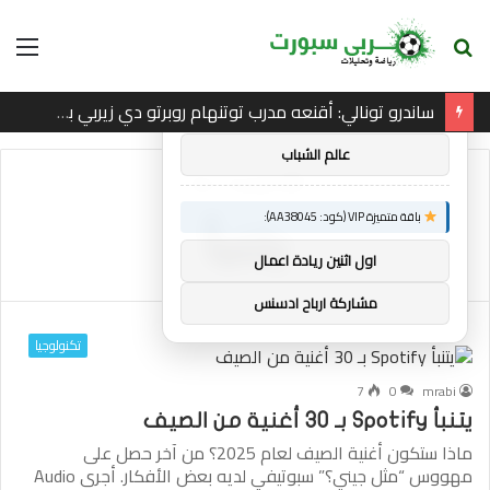
بحث
الق
×
توصيات :
عن
ساندرو تونالي: أقنعه مدرب توتنهام روبرتو دي زيربي بسرعة بالتوقيع
باقة متميزة VIP (كود: AA86842):
عالم الشباب
الرئيسية
/
يتنبأ
باقة متميزة VIP (كود: AA38045):
يتنبأ
اول اثنين ريادة اعمال
مشاركة ارباح ادسنس
تكنولوجيا
7
0
mrabi
يتنبأ Spotify بـ 30 أغنية من الصيف
ماذا ستكون أغنية الصيف لعام 2025؟ من آخر حصل على
مهووس “مثل جيني؟” سبوتيفي لديه بعض الأفكار. أجرى Audio