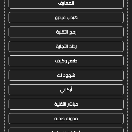
المعارف
هيدب فيديو
رمح التقنية
رذاذ التجارة
طعم وكيف
شهود نت
أركاني
مباشر التقنية
مدونة صحبة