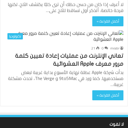
لا أعرف إذا كان من حسن حظك أن ترى كلبًا يكتشف الثلج، لكنها
فرحة خالصة. أتذكر أول تساقط للثلج على…
أكمل القراءة »
تكنولوجيا
21
0
mrabi
تعاني الإنترنت من عمليات إعادة تعيين كلمة
مرور معرف Apple العشوائية
بدأت شركة Apple عطلة نهاية الأسبوع بداية غريبة لبعض
مستخدميها. كما ورد في 9to5Mac و The Verge، تحدث مشكلة
غريبة…
أكمل القراءة »
لا تفوت