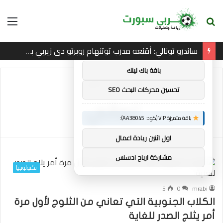
بحث
الق
×
توصيات :
عن
ساندرو تونالي: أقنعه مدرب توتنهام روبرتو دي زيربي بسرعة بالتوقيع
باقة متميزة VIP (كود: AA11138):
باقة باك لينك
الرئيسية
/
تعاني
تحسين محركات البحث SEO
تعاني
باقة متميزة VIP (كود: AA38045):
اول اثنين ريادة اعمال
مشاركة ارباح ادسنس
تكنولوجيا
5
0
mrabi
الكلاب الجنوبية التي تعاني من الثلوج لأول مرة
أمر يثلج الصدر للغاية