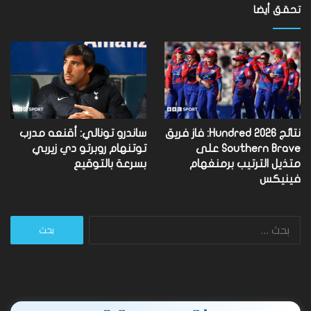
تحقق أيضا
نتائج Hundred 2026: فاز فريق
ساندرو تونالي: أقنعه مدرب
Southern Brave على
توتنهام روبرتو دي زيربي
متذيل الترتيب برمنغهام
بسرعة بالتوقيع
فينيكس
البحث
عن: