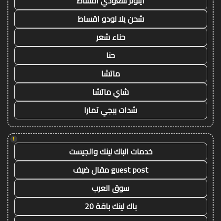
ايتونز سعودي اقساط
شحن يلا لودو اقساط
حناء شعر
حنا
ماتشا
شاي ماتشا
شدات ببجي تمارا
!
خدمات الباك لينك والجيست
guest post مقال ضيف
سوق العرب
باك لينك باقة 20