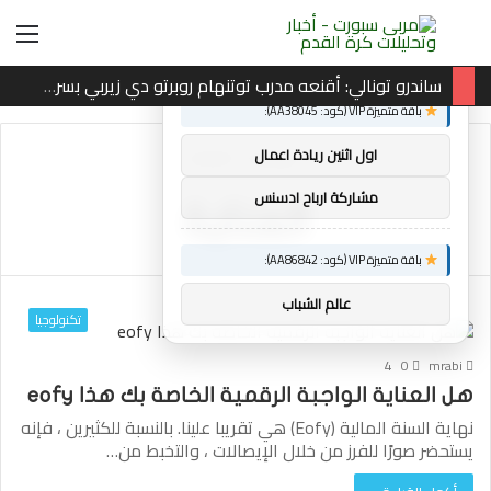
بحث
الق
×
توصيات :
عن
ساندرو تونالي: أقنعه مدرب توتنهام روبرتو دي زيربي بسرعة بالتوقيع
باقة متميزة VIP (كود: AA38045):
الرئيسية
/
العناية
اول اثنين ريادة اعمال
مشاركة ارباح ادسنس
العناية
باقة متميزة VIP (كود: AA86842):
عالم الشباب
تكنولوجيا
4
0
mrabi
هل العناية الواجبة الرقمية الخاصة بك هذا eofy
نهاية السنة المالية (Eofy) هي تقريبا علينا. بالنسبة للكثيرين ، فإنه
يستحضر صورًا للفرز من خلال الإيصالات ، والتخبط من…