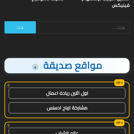
فينيكس
البحث
عن:
مواقع صديقة
+
!
اول اثنين ريادة اعمال
مشاركة ارباح ادسنس
!
عالم الشباب