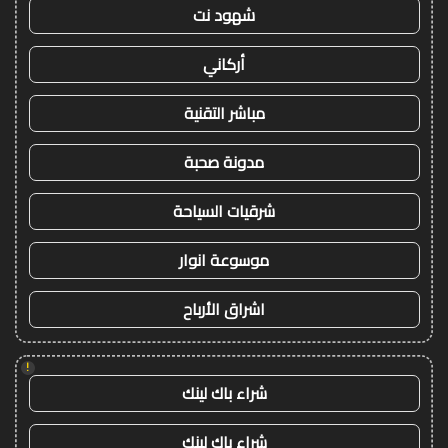
شهود نت
أركاني
مباشر التقنية
مدونة صحبة
شرقيات السياحة
موسوعة انوار
اشراق الأرباح
!
شراء باك لينك
شراء باك لينك