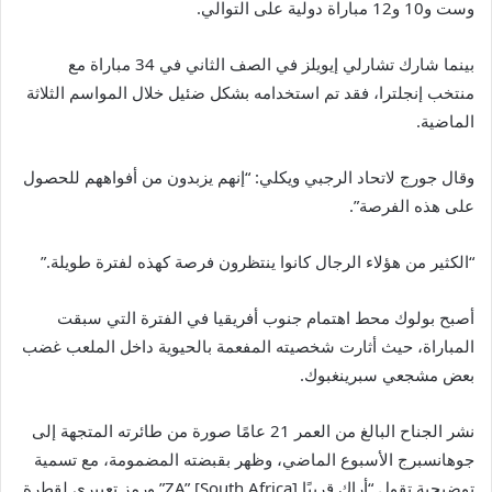
وست و10 و12 مباراة دولية على التوالي.
بينما شارك تشارلي إيويلز في الصف الثاني في 34 مباراة مع
منتخب إنجلترا، فقد تم استخدامه بشكل ضئيل خلال المواسم الثلاثة
الماضية.
وقال جورج لاتحاد الرجبي ويكلي: “إنهم يزبدون من أفواههم للحصول
على هذه الفرصة”.
“الكثير من هؤلاء الرجال كانوا ينتظرون فرصة كهذه لفترة طويلة.”
أصبح بولوك محط اهتمام جنوب أفريقيا في الفترة التي سبقت
المباراة، حيث أثارت شخصيته المفعمة بالحيوية داخل الملعب غضب
بعض مشجعي سبرينغبوك.
نشر الجناح البالغ من العمر 21 عامًا صورة من طائرته المتجهة إلى
جوهانسبرج الأسبوع الماضي، وظهر بقبضته المضمومة، مع تسمية
توضيحية تقول “أراك قريبًا ZA” [South Africa]” ورمز تعبيري لقطرة