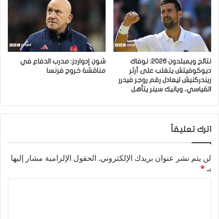
نتائج ويمبلدون 2026: نوفاك
شون إدواردز: مدرب الدفاع في
ديوكوفيتش يتغلب على آرثر
مناقشة خروج فرنسا
ريندركنيش ليعادل رقم روجر فيدرر
القياسي، ويانيك سينر يتأهل
اترك تعليقاً
لن يتم نشر عنوان بريدك الإلكتروني.
الحقول الإلزامية مشار إليها
بـ
*
ا
ل
ت