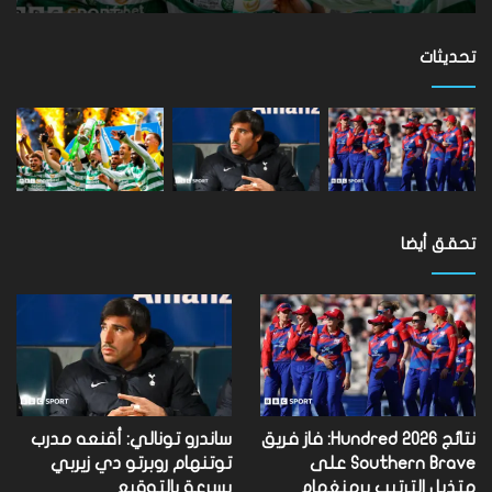
تفوتها
على
مستوى
تحديثات
العالم
تحقق أيضا
نتائج Hundred 2026: فاز فريق
ساندرو تونالي: أقنعه مدرب
Southern Brave على
توتنهام روبرتو دي زيربي
متذيل الترتيب برمنغهام
بسرعة بالتوقيع