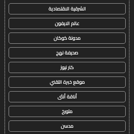
الشرقية الاقتصادية
عالم الايفون
مدونة كوكان
صحيفة نهج
كار نيوز
موقع خبرة التقني
أناقة أنثى
متورخ
مدسن