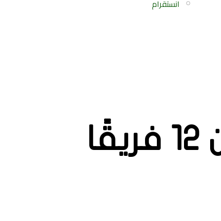
انستقرام
ماتياس أليمانو: الأرجنتين من بين 12 فريقًا