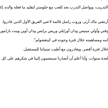
أرتشي ماك آرثر، وروب راسل قائمة لاعبي الفريق الأول الذين غادروا.
ج دوفتي وأولي مينيس ودان أورايلي وريس برايس ودان أوين وبيت بارامور
زامه ومساهمته خلال فترة وجوده في كينغشولم”.
خلال فترة أقصر، ويغادرون مع أطيب تمنياتنا للمستقبل.
ا لعدة سنوات، وأنا أعلم أن أنصارنا سينضمون إلينا في شكرهم على كل 