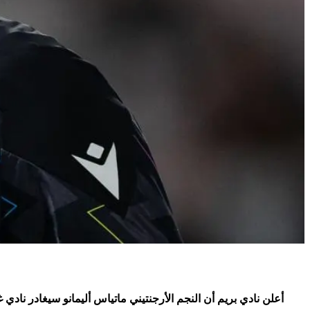
أعلن نادي بريم أن النجم الأرجنتيني ماتياس أليمانو سيغادر نادي