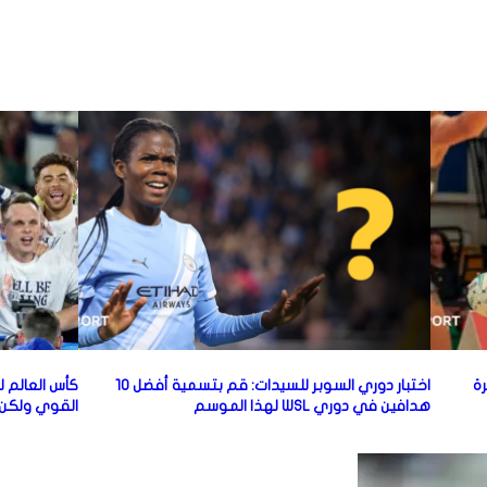
رة
اختبار دوري السوبر للسيدات: قم بتسمية أفضل 10
كأس العالم ل
هدافين في دوري WSL لهذا الموسم
القوي ولكن ا