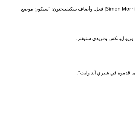
“لقد كان جيك خادمًا مخلصًا للنادي – فهو يستمر في الحضور إلى التدريب، ويواصل التدرب بجد للعب مع جلوستر لتقليد ما فعله والده. [Simon Morris] فعل. وأضاف سكيفينجتون: “سيكون موضع
 وريو إيبانكس وفريدي ستيفنز.
ما قدموه في شيري آند وايت”.