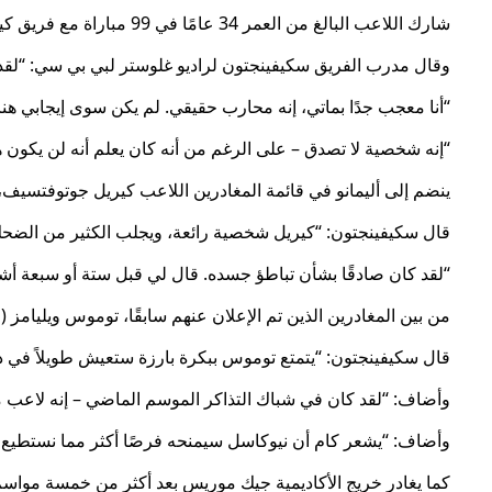
شارك اللاعب البالغ من العمر 34 عامًا في 99 مباراة مع فريق كينغشولم، وهو واحد من 12 لاعبًا في الفريق الأول يغادرون تشكيلة جورج سكيفينجتون قبل الموسم المقبل.
وقال مدرب الفريق سكيفينجتون لراديو غلوستر لبي بي سي: “لقد ك
“أنا معجب جدًا بماتي، إنه محارب حقيقي. لم يكن سوى إيجابي هنا،
“إنه شخصية لا تصدق – على الرغم من أنه كان يعلم أنه لن يكون هنا ا
ينضم إلى أليمانو في قائمة المغادرين اللاعب كيريل جوتوفتسيف، الذي سيعتزل بعد 87 مباراة مع فريق y and White
قال سكيفينجتون: “كيريل شخصية رائعة، ويجلب الكثير من الضحك 
“لقد كان صادقًا بشأن تباطؤ جسده. قال لي قبل ستة أو سبعة أشهر 
من بين المغادرين الذين تم الإعلان عنهم سابقًا، توموس ويليامز 
قال سكيفينجتون: “يتمتع توموس ببكرة بارزة ستعيش طويلاً في ذ
وأضاف: “لقد كان في شباك التذاكر الموسم الماضي – إنه لاعب من 
وأضاف: “يشعر كام أن نيوكاسل سيمنحه فرصًا أكثر مما نستطيع، وه
كما يغادر خريج الأكاديمية جيك موريس بعد أكثر من خمسة مواسم