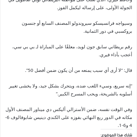
الجولة الأولى، على إرساله ليكمل الفوز.
وسيواجه فرانسيسكو سيروندولو المصنف السابع أو جنسون
بروكسبي في دور الثمانية.
رقم بريطاني سابق جون لويد، معلقًا على المباراة لـ بي بي سي،
أعجب بأداء فيري.
قال: “لا أرى أي سبب يمنعه من أن يكون ضمن أفضل 50”.
“إنه سريع، وسيء اللعب ضده، ويتحرك بشكل جيد، ولا يخشى تغيير
أسلوبه بالشريحة، ويحب المسرح الكبير.”
وفي الوقت نفسه، ضمن الأسترالي أليكس دي ميناور المصنف الأول
مكانه في الدور ربع النهائي بفوزه على الكندي دينيس شابوفالوف 6-
4 و6-1.
شارك هذا الموضوع: