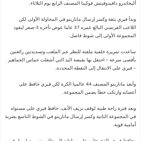
أليخاندرو دافيدوفيتش فوكينا المصنف الرابع يوم الثلاثاء.
وبدأ فيري بثقة وكسر إرسال مانارينو في المحاولة الأولى لكن
اللاعب الفرنسي البالغ عمره 37 عاما عوض تأخره 3-صفر ليقود
المجموعة الأولى إلى شوط فاصل.
ساعدت تمريرة خلفية ملفتة للنظر عبر الملعب وتسديدتين رائعتين
بأقصى سرعة – احتفل بها بقبضة اليد التي أشعلت حماس الجماهير
– فيري على الانتقال إلى النقطة المحددة.
وأنقذ مانارينو المصنف 44 عالميا الكرة لكن فيري حافظ على
أعصابه وارتكب خطأ يضمن المجموعة.
وبعد فترة راحة طبية لوقف نزيف الأنف، حافظ فيري على مستواه
في المجموعة الثانية وكسر إرسال مانارينو في الشوط التاسع بضربة
أمامية قوية.
وحافظ فيري، الذي تغلب على مواطنه البريطاني توبي صامويل في