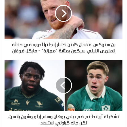
بن ستوكس: فقدان كابتن اختبار إنجلترا لدوره في حادثة
الملهى الليلي سيكون بمثابة "مهزلة" - مايكل فوغان
تشكيلة أيرلندا: تم ضم بيلي بوهان وسام إيلو وشون يانسن،
لكن جاك كراولي استبعد