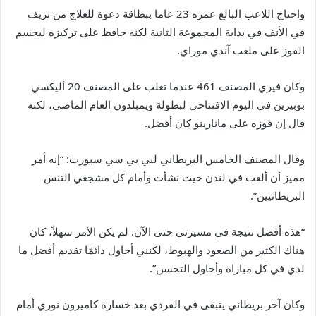
واحتاج اللاعب البالغ عمره 23 عاما ببطاقة دعوة للعلاج من نزيف
في الأنف في بداية المجموعة الثانية لكنه حافظ على تركيزه ليحسم
الفوز على ملعب آندي موراي.
وكان فيري المصنف 461 عندما تغلب على المصنف 20 أليكسي
بوبيرين في اليوم الافتتاحي لبطولة ويمبلدون العام الماضي، لكنه
قال إن فوزه على مانارينو كان أفضل.
وقال المصنف الخامس البريطاني لبي بي سي سبورت: “إنه أمر
مميز أن ألعب في لندن حيث نشأت وأمام كل مشجعي التنس
البريطانيين”.
“هذه أفضل نتيجة في مسيرتي حتى الآن. لم يكن الأمر سهلاً، كان
هناك الكثير من الصعود والهبوط، لكنني أحاول دائمًا تقديم أفضل ما
لدي في كل مباراة وأحاول التحسن”.
وكان آخر بريطاني يتبقى في الفردي بعد خسارة كاميرون نوري أمام