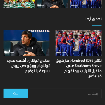
تحقق أيضا
نتائج Hundred 2026: فاز فريق
ساندرو تونالي: أقنعه مدرب
Southern Brave على
توتنهام روبرتو دي زيربي
متذيل الترتيب برمنغهام
بسرعة بالتوقيع
فينيكس
البحث
عن: