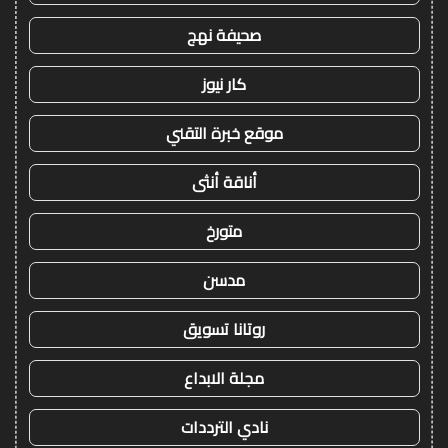
صحيفة نهج
كار نيوز
موقع خبرة التقني
أناقة أنثى
متورخ
مدسن
روتانا تسويق
مجلة الابداع
نادي الترددات