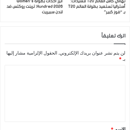
نهائي كأس العالم T20 للسيدات:
أبرز أحداث بطولة Women’s
أستراليا تستعيد بطولة العالم T20
Hundred 2026: ترينت روكتس ضد
بـ “فوز كبير”
لندن سبيريت
اترك تعليقاً
لن يتم نشر عنوان بريدك الإلكتروني.
الحقول الإلزامية مشار إليها
بـ
*
ا
ل
ت
ع
ل
ي
ق
الاسم
*