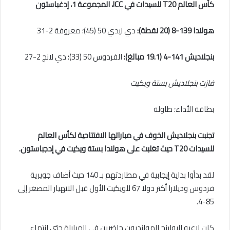
كأس العالم T20 للسيدات في ICC، المجموعة 1، إدغباستون
هولندا 139-8 (20 نقطة):
دي ليدي 50 (45)؛ معروفة 2-31
بنجلاديش 141-4 (19.1 مبالغ):
الفردوس 50 (33)؛ دي لانج 2-27
فازت بنجلاديش بستة ويكيت
بطاقة الأداء؛ طاولة
تجنبت بنجلاديش الخوف في مباراتها الافتتاحية لكأس العالم
للسيدات T20 حيث تغلبت على هولندا بستة ويكيت في إدجباستون.
لقد بدأوا بداية إيجابية في مطاردتهم بـ 140 حيث أضاف جويرية
فردوس وديلارا أكتر دولا 67 للويكيت الأول قبل الانهيار المصغر إلى
85-4.
كان لاعبو البولينج الهولنديون حاضرين في المباراة حتى انتهاء