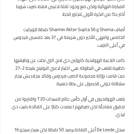
المباراة النهائية ولكن مع وجود ثلاثة لاعبين فقط، ضربت شورنا
أكتر حدًا من الكرة الأولى لتجاوز الخط.
أضاف Shorna و Sharmin Akter Supta 56 نقطة للويكيت
الخامس وانتهى الأخير دون هزيمة في 37 بعد خمسين فردوس
في أعلى الترتيب.
كانت اللاعبة الهولندية كارولين دي لانج، التي تخلت عن وظيفتها
كطبيبة لتلعب في البطولة، هي اختيار لاعبي البولينج بنتيجة 2-27
حيث قامت بإزالة مجموعة الضرب فردوس وقائد بنجلاديش نيجار
سلطانة جوتي للحصول على بطة ذهبية.
يلعب الهولنديون في أول كأس عالم للسيدات T20 واقتربوا من
تحقيق مفاجأة لكن ضرباتهم اعتمدت كثيرًا على القائدة بابيت دي
ليدي.
سجل De Leede أعلى النقاط برصيد 50 نقطة لكن هيذر سيجرز 16