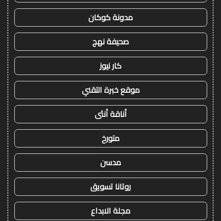
مدونة كوكان
صحيفة نهج
كار نيوز
موقع خبرة التقني
أناقة أنثى
متورخ
مدسن
روتانا تسويق
مجلة الابداع