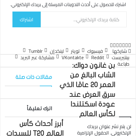
اشترك للحصول على أحدث التدوينات المرسلة إلى بريدك الإلكتروني.
كتابة بريدك الإلكتروني...
اشتراك
تويتر
لينكدإن
واتساب
فيسبوك
بينتيريست
شاركها
فيسبوك
تويتر
لينكدإن
بينتيريست
مشاركة عبر البريد
طباعة
بن غانون دواك:
الشاب البالغ من
مقالات ذات صلة
العمر 20 عامًا الذي
سرق العرض عند
عودة اسكتلندا
اترك تعليقاً
لكأس العالم
أبرز أحداث كأس
لن يتم نشر عنوان بريدك
الإلكتروني.
الحقول الإلزامية
العالم T20 للسيدات