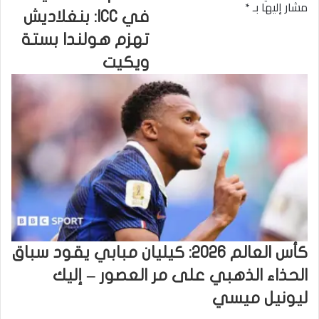
مشار إليها بـ
*
في ICC: بنغلاديش
تهزم هولندا بستة
ويكيت
كأس العالم 2026: كيليان مبابي يقود سباق
الحذاء الذهبي على مر العصور – إليك
ليونيل ميسي