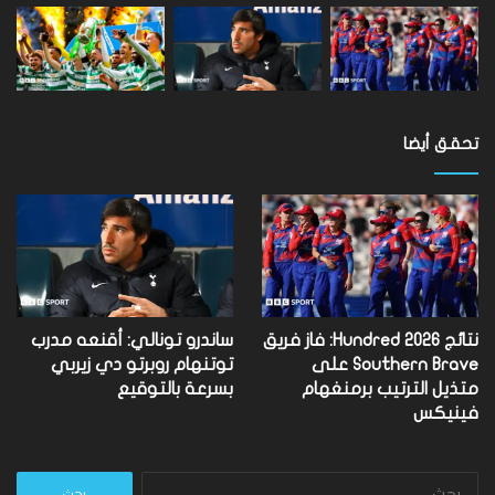
تحقق أيضا
نتائج Hundred 2026: فاز فريق
ساندرو تونالي: أقنعه مدرب
Southern Brave على
توتنهام روبرتو دي زيربي
متذيل الترتيب برمنغهام
بسرعة بالتوقيع
فينيكس
البحث