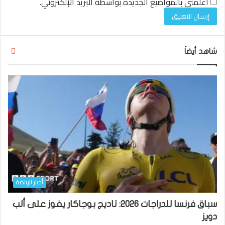
أعلمني بالمواضيع الجديدة بواسطة البريد الإلكتروني.
إغلا
شاهد أيضاً
أخبار الرياضة
سباق فرنسا للدراجات 2026: تاديج بوجاكار يفوز على ألب
دويز