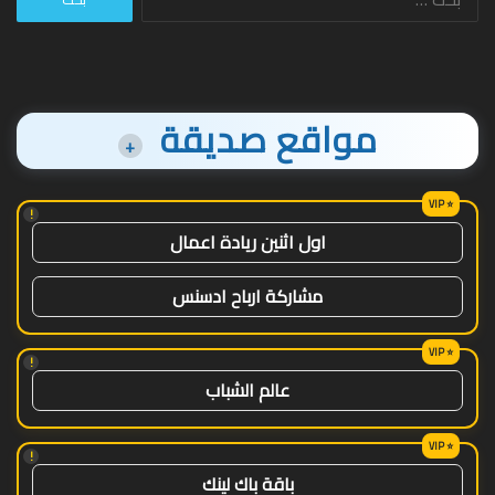
عن:
مواقع صديقة
+
!
اول اثنين ريادة اعمال
مشاركة ارباح ادسنس
!
عالم الشباب
!
باقة باك لينك