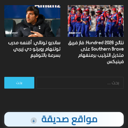
نتائج Hundred 2026: فاز فريق
ساندرو تونالي: أقنعه مدرب
Southern Brave على
توتنهام روبرتو دي زيربي
متذيل الترتيب برمنغهام
بسرعة بالتوقيع
فينيكس
البحث
عن:
مواقع صديقة
+