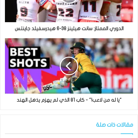
الدوري الممتاز: سانت هيلينز 38-6 هيدرسفيلد جاينتس
"يا له من لاعب!" - كاب 81 الذي لم يهزم يذهل الهند
مقالات ذات صلة