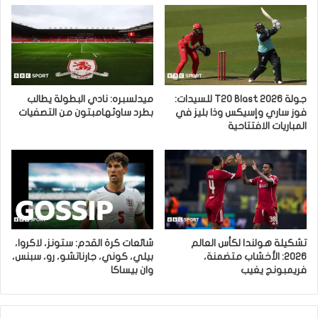
جولة T20 Blast 2026 للسيدات:
ميدلسبره: نادي البطولة يطالب
فوز ساري وإسيكس وذا بليز في
بطرد ساوثهامبتون من التصفيات
المباريات الافتتاحية
تشكيلة هولندا لكأس العالم
شائعات كرة القدم: ستونز، لاكروا،
2026: الأخشاب متضمنة،
بيلي، كوني، جارناتشو، رو، سبنس،
فريمبونج يغيب
وان بيساكا