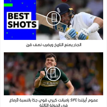
الجذر يصنع التاريخ ويضرب نصف قرن
عموم أيرلندا SFC: رامبانت كيري قوي جدًا بالنسبة لأرماغ
في الجولة الثالثة