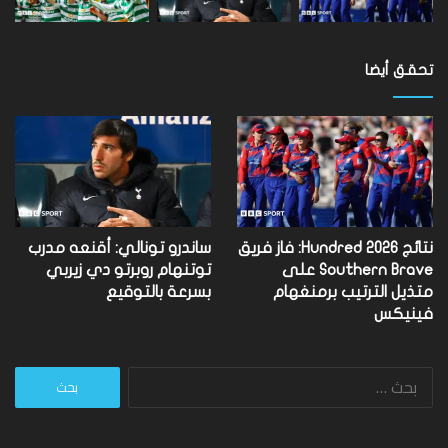
تحقق أيضا
نتائج Hundred 2026: فاز فريق
ساندرو تونالي: أقنعه مدرب
Southern Brave على
توتنهام روبرتو دي زيربي
متذيل الترتيب برمنغهام
بسرعة بالتوقيع
فينيكس
البحث
عن: