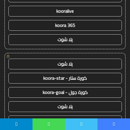
kooralive
koora 365
يلا شوت
!
يلا شوت
كورة ستار - koora-star
كورة جول - koora-goal
يلا شوت
yalla shoot
يسبوك
تويتر
واتساب
تيلقرام