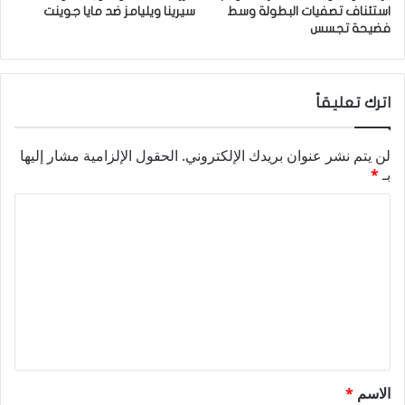
استئناف تصفيات البطولة وسط
سيرينا ويليامز ضد مايا جوينت
فضيحة تجسس
اترك تعليقاً
لن يتم نشر عنوان بريدك الإلكتروني.
الحقول الإلزامية مشار إليها
بـ
*
ا
ل
ت
ع
ل
ي
ق
الاسم
*
*