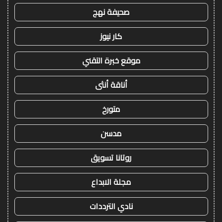
صحيفة نهج
كار نيوز
موقع خبرة التقني
أناقة أنثى
متورخ
مدسن
روتانا تسويق
مجلة الابداع
نادي الترددات