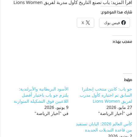
اقرأ المزيد: ياب تصنع التاريخ كأول مدربة لفريق Lions Women
شارك هذا الموضوع:
فيس بوك
X
معجب بهذه:
مرتبط
جو ياب: كابتن منتخب إنجلترا
الأسود البريطانية والأيرلندية:
السابق تم اختياره كأول مدرب
يلتزم جو ياب باختيار أفضل
لفريق Lions Women
اللاعبين فوق التشكيلة المتوازنة
27 مايو، 2026
9 يونيو، 2026
في "أخبار الرياضة"
في "أخبار الرياضة"
كأس العالم 2026: اليابان تستفيد
من قاعدة التبديلات الجديدة
2 يونيو، 2026