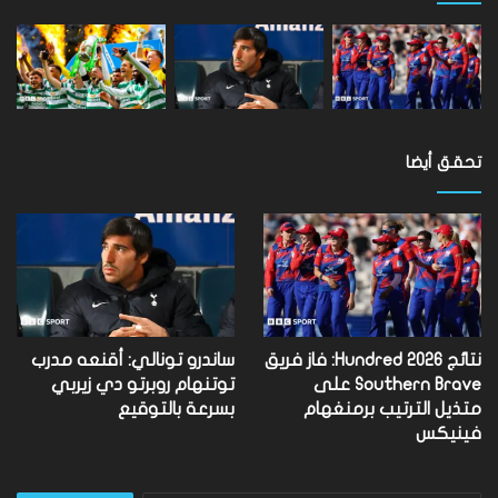
تحقق أيضا
نتائج Hundred 2026: فاز فريق
ساندرو تونالي: أقنعه مدرب
Southern Brave على
توتنهام روبرتو دي زيربي
متذيل الترتيب برمنغهام
بسرعة بالتوقيع
فينيكس