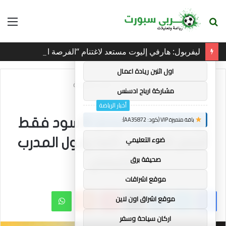
بحث
الق
×
توصيات :
عن
ليفربول: هارفي إليوت مستعد لاغتنام “الفرصة الثانية” في آنفيلد
باقة متميزة VIP (كود: AA38045):
اول اثنين ريادة اعمال
الرئيسية
/
أخبار الرياضة
مشاركة ارباح ادسنس
أخبار الرياضة
باقة متميزة VIP (كود: AA35872):
جو ياب: سوف يختار الأسود فقط
ضوء التعليمي
أفضل اللاعبين، كما يقول المدرب
صحيفة برق
الرئيسي
موقع اشراقات
فيسبوك
تويتر
لينكدإن
بينتيريست
واتساب
موقع اشراق اون لاين
اركان سياحة وسفر