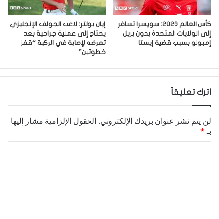
كأس العالم 2026: سويسرا تسافر
إيان بولتر: لاعب الجولف الإنجليزي
إلى الولايات المتحدة بدون بريل
يحتاج إلى عملية جراحية بعد
إمبولو بسبب قضية إيستا
تعرضه لإصابة في الركبة “قفز
خطوتين”
اترك تعليقاً
لن يتم نشر عنوان بريدك الإلكتروني.
الحقول الإلزامية مشار إليها
بـ
*
ا
ل
ت
ع
ل