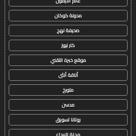
عالم الايفون
مدونة كوكان
صحيفة نهج
كار نيوز
موقع خبرة التقني
أناقة أنثى
متورخ
مدسن
روتانا تسويق
مجلة الابداع