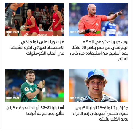
روب ديبرينك: توفي الحكم
فازت ويلز على تونجا في
الهولندي عن عمر يناهز 38 عامًا،
الاستعداد النهائي لكرة الشبكة
بعد أسابيع من استبعاده من كأس
في ألعاب الكومنولث
العالم
جائزة برشلونة-كاتالونيا الكبرى:
أستراليا 31-33 أيرلندا: هوغو كينان
يقول كيمي أنتونيلي إنه لا يزال
يتألق بعد عودة أيرلندا
لديه الكثير ليثبته