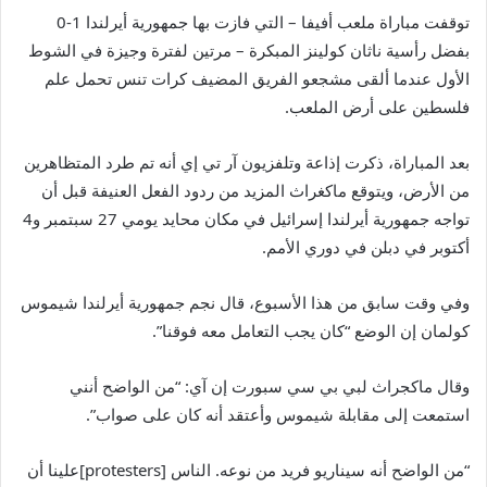
توقفت مباراة ملعب أفيفا – التي فازت بها جمهورية أيرلندا 1-0
بفضل رأسية ناثان كولينز المبكرة – مرتين لفترة وجيزة في الشوط
الأول عندما ألقى مشجعو الفريق المضيف كرات تنس تحمل علم
فلسطين على أرض الملعب.
بعد المباراة، ذكرت إذاعة وتلفزيون آر تي إي أنه تم طرد المتظاهرين
من الأرض، ويتوقع ماكغراث المزيد من ردود الفعل العنيفة قبل أن
تواجه جمهورية أيرلندا إسرائيل في مكان محايد يومي 27 سبتمبر و4
أكتوبر في دبلن في دوري الأمم.
وفي وقت سابق من هذا الأسبوع، قال نجم جمهورية أيرلندا شيموس
كولمان إن الوضع “كان يجب التعامل معه فوقنا”.
وقال ماكجراث لبي بي سي سبورت إن آي: “من الواضح أنني
استمعت إلى مقابلة شيموس وأعتقد أنه كان على صواب”.
“من الواضح أنه سيناريو فريد من نوعه. الناس [protesters]علينا أن