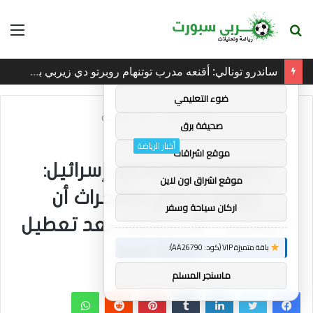
بحث
الق
×
توصيات :
عن
ساندرو تونالي: أقنعه مدرب توتنهام روبرتو دي زيربي بسرعة بالتوقيع
باقة متميزة VIP (كود: AA35872):
ضوء التعليمي
الرئيسية
/
أخبار الرياضة
صحيفة برق
أخبار الرياضة
موقع اشراقات
جمهورية أيرلندا ضد إسرائيل:
موقع اشراق اون لاين
يتوقع جيمي ماكجراث أن
اركان سياحة وسفر
“تتصاعد” الاحتجاجات بعد تعطيل
باقة متميزة VIP (كود: AA26790):
مباراة قطر
ماسنجر المسلم
فيسبوك
تويتر
لينكدإن
بينتيريست
واتساب