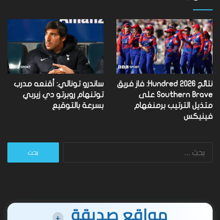
نتائج Hundred 2026: فاز فريق
ساندرو تونالي: أقنعه مدرب
Southern Brave على
توتنهام روبرتو دي زيربي
متذيل الترتيب برمنغهام
بسرعة بالتوقيع
فينيكس
البحث
عن:
مواقع صديقة
+