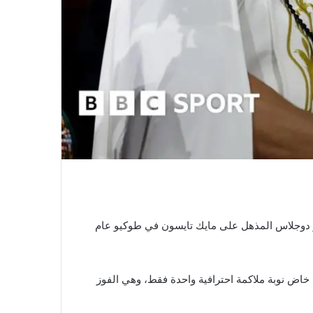
ر دوجلاس المذهل على مايك تايسون في طوكيو عام
 66 من أصل 76 مباراة في الكيك بوكسينغ ولم يخسر منذ أكثر من 4000 يوم. لكن اللاعب البالغ من العمر 37 عامًا خاض نوبة ملاكمة احترافية واحدة فقط، وهي الفوز