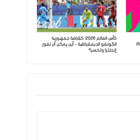
كأس العالم 2026: كشافة جمهورية
Manc
الكونغو الديمقراطية – أين يمكن أن تفوز
إنجلترا وتخسر؟