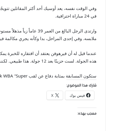
وفي الوقت نفسه، يعد أوسيك أحد أكثر المقاتلين تتويجًا 
في 24 مباراة احترافية.
وارتدى الرجل البالغ من ال
ملابسه. وفي إحدى المراحل، بدا وكأنه يجري مكالمة في
عندما قيل له أن فيرهوفن يعتقد أن افتقاره للخبرة ي
هذه الجولة. لست حزينًا بعد 12 جولة. هذا طبيعي. لكنني لا أعرف. عندما تتاح لي الفرصة، سأفعل ذلك”.
ستكون المسابقة بمثابة دفاع عن لقب Usyk WBA “Super” وسيفقد أيضًا حزام IBF الخاص به في حالة هزيمته، على الرغم من أن فيرهوفن ليس مؤهلاً للفوز بأي من البطولتين.
شارك هذا الموضوع:
فيس بوك
X
معجب بهذه: