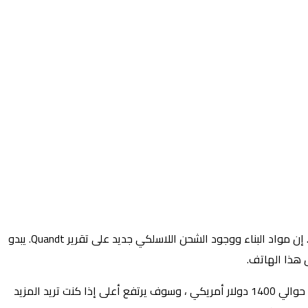
هناك الكثير من ذلك يصطف مع تسريبات سابقة حول هذا الموضوع ، بما في ذلك أبعاد الهاتف ، وشرائح الشرائح ، وحجم البطارية الصغير نسبيًا. إن مواد البناء ووجود الشحن اللاسلكي جديد على تقرير Quandt. يبدو
 هذا الهاتف.
أبلغ Quandt أيضًا عن بعض معلومات التسعير المحتملة ، وهو المكان الذي تصبح فيه الأمور صعبة. وفقًا للتقرير ، سيبدأ الهاتف من ما يعادل حوالي 1400 دولار أمريكي ، وسوف يرتفع أعلى إذا كنت تريد المزيد