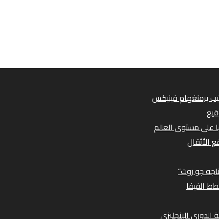
قيع
ها على مستوى العالم
تاجه جو روت”
طط الفيفا
 الدوري الإنجليزي