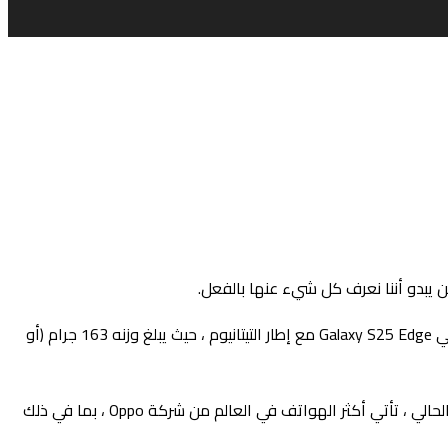
هذا بسبب دفق مستمر من التسريبات ، بما في ذلك أحدث هذا من Roland Quandt of Winfuture (عبر TechRadar). وفقًا لتقارير Quandt ، ستأتي Galaxy S25 Edge مع إطار التيتانيوم ، حيث يبلغ وزنه 163 جرام (أو
للمقارنة ، يشاع أن Samsung Galaxy Z Fold7 قادمة تتراوح بين 8.2 ملم إلى 9.55 ملم (وكقابلة للطي ، سيكون أرق عند الكشف). في الوقت الحالي ، تأتي أكثر الهواتف في العالم من شركة Oppo ، بما في ذلك