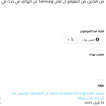
من التخزين. من المتوقع أن تعلن Samsung عن الهاتف في حدث في شهر مايو ، لكن لم يتم تأكيد ذلك رسميًا بعد. ترقبوا المزيد من المعلومات حول كل هذا.
شارك هذا الموضوع:
فيس بوك
X
معجب بهذه:
مرتبط
تكشف Samsung Galaxy S25 Edge Leak عن المواصفات الرئيسية ، بما
e
في ذلك مدى رقيقة
13
29 أبريل، 2025
ف