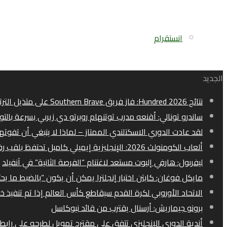
انستقرام
الجديد
نتائج Hundred 2026: فاز فريق Southern Brave على متذيل الترتيب برمنغهام فينيكس
ساندرو تونالي: أقنعه مدرب توتنهام روبرتو دي زيربي بسرعة بالتو
لقد عادت الدوري الاسكتلندي الممتاز – لماذا لا ينبغي أن تفوت
ألعاب الكومنولث 2026: الإنجليزية إيميلي كامبل تحتفظ بلقب رفع الأثقال
ليفربول: هارفي إليوت مستعد لاغتنام “الفرصة الثانية” في آنفيلد
مايكل فوغان: كابتن اختبار إنجلترا يمكن أن يكون “بالضبط ما يح
الاتحاد الأوروبي لكرة القدم سيقاطع كأس العالم إذا تم تنفيذ خ
برونو جيماريش: أرسنال يقترب من قائد نيوكاسل
أندية الدوري الإنجليزي تتفق على مقترح تمويل لطرحه على رابطة