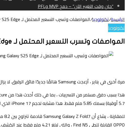
“حان وقت التغيير الآن” – دمج MVP وPFL
الرئيسية
/
تكنولوجيا
/
المواصفات وتسرب التسعير المحتمل لـ Samsung Galaxy S25 Edge
تكنولوجيا
المواصفات وتسرب التسعير المحتمل لـ Samsung Galaxy S25 Edge
تويتر
لينكدإن
واتساب
فيسبوك
بينتيريست
مرة أخرى في يناير ، أزعجت Samsung هاتفًا جديدًا فائق الرقيق. لا يزال Samsung لم ترفع الحجاب تمامًا من ما يسمى Galaxy S25 Edge ، لكن يبدو أننا نعرف كل شيء عنها بالفعل.
5.7 أوقية) بسمك 5.85 ملم فقط. هذا مشابه لحجم iPhone 17 الذي لم يتم إصداره بعد.
OPPO القابلة للطي Find N5 ، والتي تبلغ 4.21 ملم فقط عند الكشف.