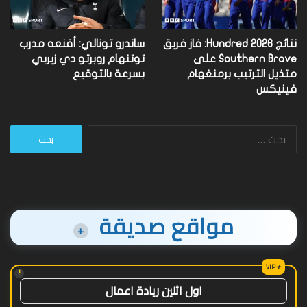
نتائج Hundred 2026: فاز فريق
ساندرو تونالي: أقنعه مدرب
Southern Brave على
توتنهام روبرتو دي زيربي
متذيل الترتيب برمنغهام
بسرعة بالتوقيع
فينيكس
البحث
عن:
مواقع صديقة
+
!
اول اثنين ريادة اعمال