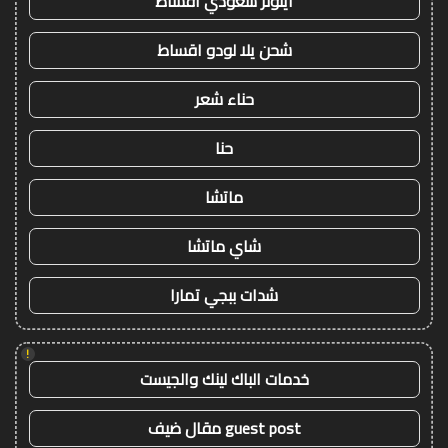
ايتونز سعودي اقساط
شحن يلا لودو اقساط
حناء شعر
حنا
ماتشا
شاي ماتشا
شدات ببجي تمارا
!
خدمات الباك لينك والجيست
guest post مقال ضيف