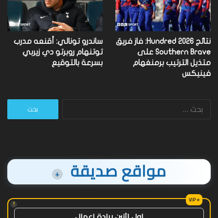
نتائج Hundred 2026: فاز فريق
ساندرو تونالي: أقنعه مدرب
Southern Brave على
توتنهام روبرتو دي زيربي
متذيل الترتيب برمنغهام
بسرعة بالتوقيع
فينيكس
البحث
عن:
مواقع صديقة
+
!
اول اثنين ريادة اعمال