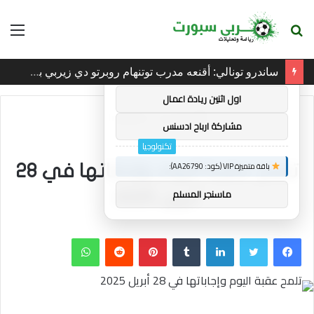
بحث
الق
×
توصيات :
عن
ساندرو تونالي: أقنعه مدرب توتنهام روبرتو دي زيربي بسرعة بالتوقيع
باقة متميزة VIP (كود: AA38045):
اول اثنين ريادة اعمال
الرئيسية
/
تكنولوجيا
مشاركة ارباح ادسنس
تكنولوجيا
باقة متميزة VIP (كود: AA26790):
تلمح عقبة اليوم وإجاباتها في 28
ماسنجر المسلم
أبريل 2025
فيسبوك
تويتر
لينكدإن
بينتيريست
واتساب