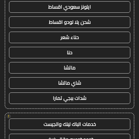
ايتونز سعودي اقساط
شحن يلا لودو اقساط
حناء شعر
حنا
ماتشا
شاي ماتشا
شدات ببجي تمارا
!
خدمات الباك لينك والجيست