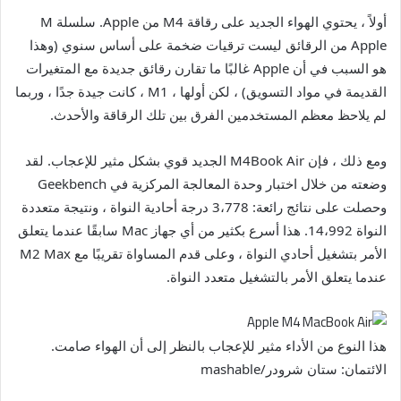
أولاً ، يحتوي الهواء الجديد على رقاقة M4 من Apple. سلسلة M
Apple من الرقائق ليست ترقيات ضخمة على أساس سنوي (وهذا
هو السبب في أن Apple غالبًا ما تقارن رقائق جديدة مع المتغيرات
القديمة في مواد التسويق) ، لكن أولها ، M1 ، كانت جيدة جدًا ، وربما
لم يلاحظ معظم المستخدمين الفرق بين تلك الرقاقة والأحدث.
ومع ذلك ، فإن M4Book Air الجديد قوي بشكل مثير للإعجاب. لقد
وضعته من خلال اختبار وحدة المعالجة المركزية في Geekbench
وحصلت على نتائج رائعة: 3،778 درجة أحادية النواة ، ونتيجة متعددة
النواة 14،992. هذا أسرع بكثير من أي جهاز Mac سابقًا عندما يتعلق
الأمر بتشغيل أحادي النواة ، وعلى قدم المساواة تقريبًا مع M2 Max
عندما يتعلق الأمر بالتشغيل متعدد النواة.
هذا النوع من الأداء مثير للإعجاب بالنظر إلى أن الهواء صامت.
الائتمان: ستان شرودر/mashable