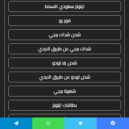
ايتونز سعودي اقساط
فور يو
شحن شدات ببجي
شدات ببجي عن طريق الايدي
شحن يلا لودو
شحن لودو عن طريق الايدي
شعبية ببجي
بطاقات ايتونز
بلايستيشن ستور
يسبوك
تويتر
واتساب
تيلقرام