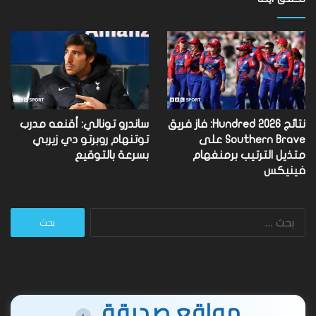
نتائج Hundred 2026: فاز فريق
ساندرو تونالي: أقنعه مدرب
Southern Brave على
توتنهام روبرتو دي زيربي
متذيل الترتيب برمنغهام
بسرعة بالتوقيع
فينيكس
البحث
عن:
مواقع صديقة
+