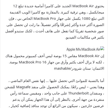
يحتوي MacBook Air الجديد على كاميرا أمامية جديدة تبلغ 12
ميجابكسل ، وهي ترقية كبيرة. بالمقارنة مع كاميرا الويب القديمة
التي تبلغ 1080 بكسل على جهاز MacBook Pro الخاص بي ، فإن
الصورة أكثر حدة وأكثر إشراقًا وأكثر تفصيلاً. ما زلت لن تحصل على
صور شخصية تقريبًا كما تفعل على هاتف أحدث ، لكنك ستبدو أفضل
بكثير في مكالمات الفيديو.
إن MacBook Air مقاس 15 بوصة ليس أخف كمبيوتر محمول هناك
، لكنه لا يزال أخف بكثير وأرق من جهاز MacBook Pro 16 بوصة.
الائتمان: ستان شرودر/mashable
أما بالنسبة للموانئ التي تحصل عليها … إنها نفس العام الماضي ،
وهذا يعني – ليس رائعًا. يمكنك الحصول على منفذ Magsafe للشحن
، ومنفذان Thunderbolt على جانب واحد ، ومقبس سماعة رأس
منفردة من جهة أخرى. بالنظر إلى أن هذا الجهاز يمكن أن يدعم
عرضين خارجين ، سيكون من الرائع أن توجد منافذ إضافية كخيار ،