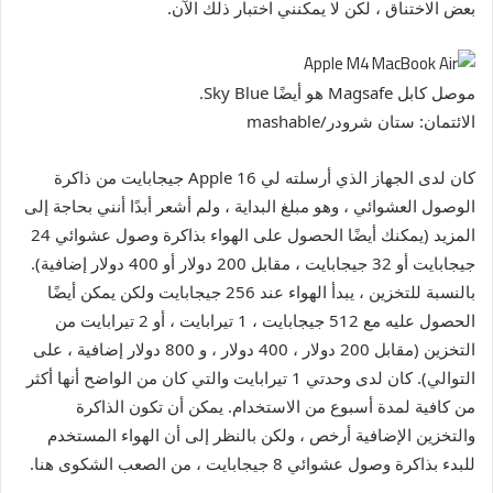
بعض الاختناق ، لكن لا يمكنني اختبار ذلك الآن.
موصل كابل Magsafe هو أيضًا Sky Blue.
الائتمان: ستان شرودر/mashable
كان لدى الجهاز الذي أرسلته لي Apple 16 جيجابايت من ذاكرة
الوصول العشوائي ، وهو مبلغ البداية ، ولم أشعر أبدًا أنني بحاجة إلى
المزيد (يمكنك أيضًا الحصول على الهواء بذاكرة وصول عشوائي 24
جيجابايت أو 32 جيجابايت ، مقابل 200 دولار أو 400 دولار إضافية).
بالنسبة للتخزين ، يبدأ الهواء عند 256 جيجابايت ولكن يمكن أيضًا
الحصول عليه مع 512 جيجابايت ، 1 تيرابايت ، أو 2 تيرابايت من
التخزين (مقابل 200 دولار ، 400 دولار ، و 800 دولار إضافية ، على
التوالي). كان لدى وحدتي 1 تيرابايت والتي كان من الواضح أنها أكثر
من كافية لمدة أسبوع من الاستخدام. يمكن أن تكون الذاكرة
والتخزين الإضافية أرخص ، ولكن بالنظر إلى أن الهواء المستخدم
للبدء بذاكرة وصول عشوائي 8 جيجابايت ، من الصعب الشكوى هنا.