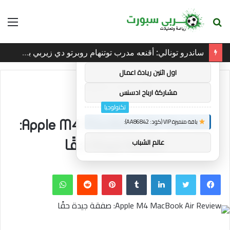
بحث
الق
×
توصيات :
عن
ساندرو تونالي: أقنعه مدرب توتنهام روبرتو دي زيربي بسرعة بالتوقيع
باقة متميزة VIP (كود: AA38045):
اول اثنين ريادة اعمال
الرئيسية
/
تكنولوجيا
مشاركة ارباح ادسنس
تكنولوجيا
باقة متميزة VIP (كود: AA86842):
Apple M4 MacBook Air Review:
عالم الشباب
صفقة جيدة حقًا
فيسبوك
تويتر
لينكدإن
بينتيريست
واتساب