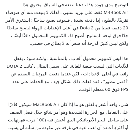
لتوضيح مدى جودة هذا ، دعنا نضعه في السياق. يحتوي هذا
M4Book Air فقط على تبريد سلبي ، لذلك لا ينبعث منه أي ضوضاء
تقريبًا. بالطبع ، إذا دفعته بشدة ، فسوف يصبح ساخنًا ؛ استغرق الأمر
20 دقيقة فقط من Dota 2 في أعلى الإعدادات للهواء ليصبح ساخنًا
جدًا فوق لوحة المفاتيح. أصبح قاع الكمبيوتر المحمول دافئًا أيضًا ،
ولكن ليس كثيرًا لدرجة أنه شعر أنه لا يطاق في حضني.
هذا ليس كمبيوتر محمول ألعاب ، بالمناسبة ، ولكنه سوف يفعل
للألعاب التي ليست صعبة للغاية. على سبيل المثال ، كانت DOTA 2
رائعة في أعلى الإعدادات ، لكن عندما دفعت المرئيات البعيدة عن
“أفضل مظهر” ، فقد فعلت ذلك بشكل جيد ، مع الحفاظ على عدد
FPS فوق 60 معظم الوقت.
شيء واحد أشعر بالقلق هو ما إذا كان MacBook Air سيكون قادرًا
على التعامل مع الحرارة الشديدة وهو أمر شائع خلال فصل الصيف
على ساحل البحر الأدرياتيكي الذي أعيش فيه (100 درجة فهرنهايت
أو أكثر). أعتقد أن لعب لعبة في غرفة غير مكيفة من شأنه أن يسبب