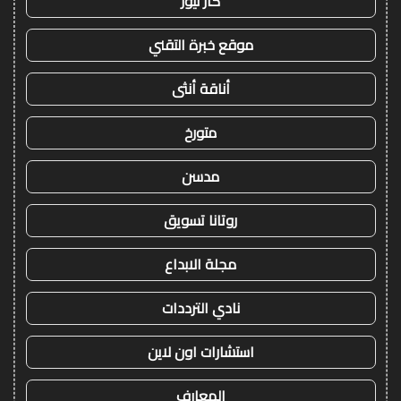
كار نيوز
موقع خبرة التقني
أناقة أنثى
متورخ
مدسن
روتانا تسويق
مجلة الابداع
نادي الترددات
استشارات اون لاين
المعارف