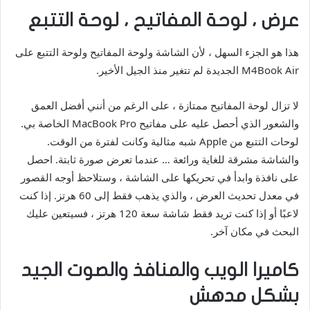
عرض ، لوحة المفاتيح ، لوحة التتبع
هذا هو الجزء السهل ، لأن الشاشة ولوحة المفاتيح ولوحة التتبع على
M4Book Air الجديدة لم تتغير منذ الجيل الأخير.
لا تزال لوحة المفاتيح ممتازة ، على الرغم من أنني أفضل العمق
والشعور الذي أحصل عليه على مفاتيح MacBook Pro الخاصة بي.
لوحات التتبع من Apple شبه مثالية وكانت لفترة من الوقت.
والشاشة مشرقة للغاية ورائعة … عندما تعرض صورة ثابتة. احصل
على نافذة وابدأ في تحريكها على الشاشة ، وستلاحظ أوجه القصور
في معدل تحديث العرض ، والذي يذهب فقط إلى 60 هرتز. إذا كنت
لاعبًا أو إذا كنت تريد فقط شاشة سعة 120 هرتز ، فسيتعين عليك
البحث في مكان آخر.
كاميرا الويب والمنافذ والصوت الجيد
بشكل مدهش