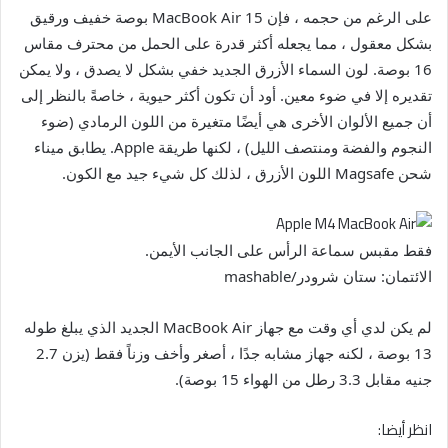
على الرغم من حجمه ، فإن MacBook Air 15 بوصة خفيف ورقيق
بشكل معقول ، مما يجعله أكثر قدرة على الحمل من محترف مقاس
16 بوصة. لون السماء الأزرق الجديد خفي بشكل لا يصدق ، ولا يمكن
تقديره إلا في ضوء معين. أود أن تكون أكثر حيوية ، خاصةً بالنظر إلى
أن جميع الألوان الأخرى هي أيضًا متغيرة من اللون الرمادي (ضوء
النجوم والفضة ومنتصف الليل) ، لكنها طريقة Apple. يطابق ميناء
شحن Magsafe اللون الأزرق ، لذلك كل شيء جيد مع الكون.
فقط مقبس سماعة الرأس على الجانب الأيمن.
الائتمان: ستان شرودر/mashable
لم يكن لدي أي وقت مع جهاز MacBook Air الجديد الذي يبلغ طوله
13 بوصة ، لكنه جهاز مشابه جدًا ، أصغر وأخف وزناً فقط (يزن 2.7
جنيه مقابل 3.3 رطل من الهواء 15 بوصة).
انظر أيضا: