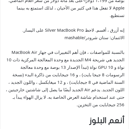
بوصة من 1،199 دولارًا-على بعد مائة دولار من سعر العام الماضي.
Apple لا تفعل هذا في كثير من الأحيان ، لذلك استمتع به بينما
تستطيع.
إنه أزرق ، أقسم. لاحظ Silver MacBook Pro على اليسار.
الائتمان: ستان شرودر/mashable
بالنسبة للمواصفات ، فإن أهم التغييرات في جهاز MacBook Air
الجديد هي شريحة M4 الجديدة مع وحدة المعالجة المركزية ذات 10
نواة و GPU 10 نواة (تبدأ الإصدار 13 بوصة مع وحدة معالجة
الرسومات 8 جيجا بايت) ، و 16 جيجابايت من ذاكرة البدء (نسخة
السنة الماضية في 8 جيجابايت) ، و 12 ميغابكسل ، واللون الجديد ،
اللون الجديد. يدعم Air الجديد أيضًا ما يصل إلى شاشتين خارجيتين ،
حتى عند استخدام شاشة العرض الخاصة به. لا يزال الهواء يبدأ بـ
256 جيجابايت من التخزين.
أنعم البلوز