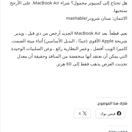
هل تحتاج إلى كمبيوتر محمول؟ شراء MacBook Air. على الأرجح
ستحبها.
الائتمان: ستان شرودر/mashable
نعم. قطعاً. يعد MacBook Air الجديد أرخص من ذي قبل ، ويدير
شريحة Apple الأقوى (جيدًا ، البديل الأساسي) أثناء ميتة الصمت.
كاميرا الويب أفضل ، وعمر البطارية رائع ، وعن السلبيات الوحيدة
التي يمكن أن نعتقد أنها منخفضة من المنافذ وحقيقة أن معدل
تحديث العرض يذهب فقط إلى 60 هرتز.
شارك هذا الموضوع:
فيس بوك
X
معجب بهذه: