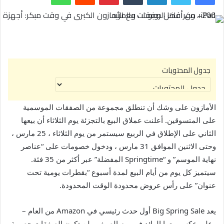
ج
جدول المحتويات
د
و
الأمازون على وشك أن تنطلق مجموعة من الصفقات الموسمية
على المتسوقين. أعلنت عملاق البيع بالتجزئة يوم الثلاثاء أن بيعها
ل
الثاني على الإطلاق في الربيع سيستمر من يوم الثلاثاء ، 25 مارس ،
ا
وحتى الاثنين الموافق 31 مارس ، ودخول خصومات على “عناصر
ل
نهاية الموسم” و “Springtime المفضلة” عبر أكثر من 35 فئة.
سيتميز كل يوم من أيام البيع لمدة أسبوع “بقطرات يومية تحت
م
عنوان” على رأس عروض محدودة الوقت المحدودة.
ح
يعد Big Spring Sale أول حدث رئيسي في Amazon من العام –
ت
وعلى عكس بيعها الرائد في يوم الصيف ، لن تكون الصفقات حصرية