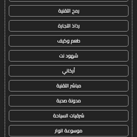
رمح التقنية
رذاذ التجارة
طعم وكيف
شهود نت
أركاني
مباشر التقنية
مدونة صحبة
شرقيات السياحة
موسوعة انوار