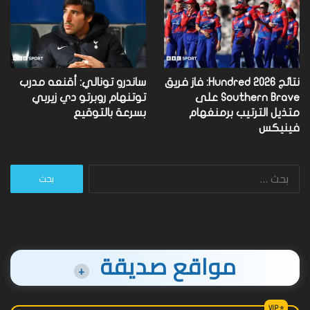
نتائج Hundred 2026: فاز فريق
ساندرو تونالي: أقنعه مدرب
Southern Brave على
توتنهام روبرتو دي زيربي
متذيل الترتيب برمنغهام
بسرعة بالتوقيع
فينيكس
البحث
عن:
مواقع صديقة
+