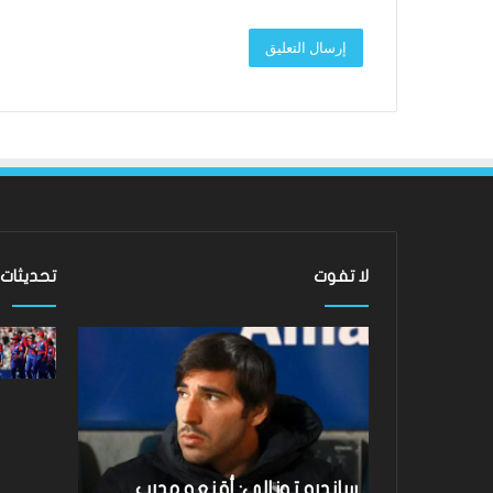
لا تفوت
تحديثات
ساندرو
لقد
تونالي:
عادت
أقنعه
الدوري
مدرب
الاسكتلندي
توتنهام
الممتاز
روبرتو
–
دي
لماذا
نتائج Hundred 2026: فاز فريق
ساندرو تونالي: أقنعه مدرب
لقد عادت