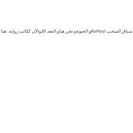
سباق السحب RuPaul
و
الخونة
و
نحن هنا
و
البعد 20
والآن ككاتب رواية. هنا 