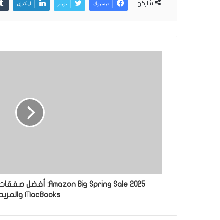
شاركها
فيسبوك
تويتر
لينكدإن
MacBooks والمزيد