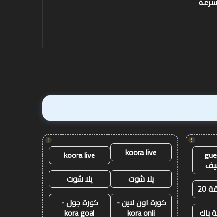
في
على
سرعة
آنفيلد
متذيل
لاغتنام “الفرصة الثانية” في
thern Brave
الترتيب
آنفيلد
الترتيب برمنغهام في
برمنغهام
فينيكس
!
!
koora live
koora live
gue
يف
يلا شوت
يلا شوت
ة 20
كورة اون لاين -
كورة جول -
 باك
kora onli
kora goal