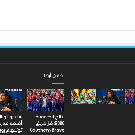
تحقق أيضا
ألعاب
الكومنولث
2026:
الإنجليزية
إيميلي
نتائج Hundred
ساندرو تونا
كامبل
2026: فاز فريق
أقنعه مدر
تحتفظ
Southern Brave
توتنهام روب
 الدوري الاسكتلندي
ألعاب الكومنولث 2026: الإنجليزية