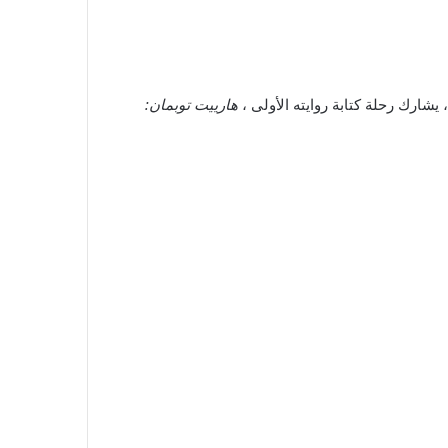
، يشارك رحلة كتابة روايته الأولى ،
هارييت توبمان: