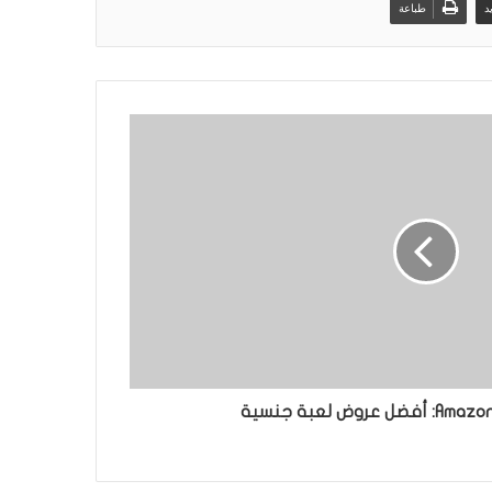
د
طباعة
روض لعبة جنسية