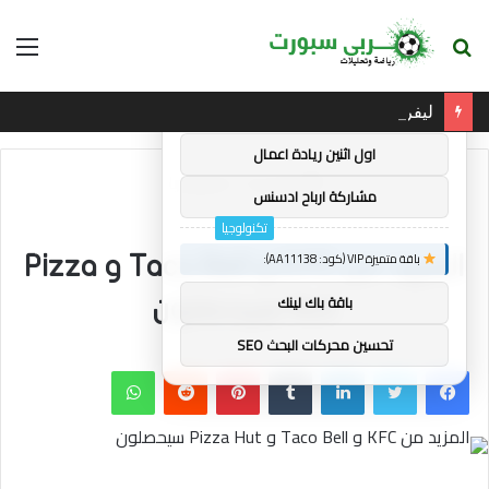
بحث
الق
×
توصيات :
عن
ليفربول: هارفي إليوت مستعد لاغتنام “الفرصة الثانية” في آنفيلد
باقة متميزة VIP (كود: AA38045):
اول اثنين ريادة اعمال
الرئيسية
/
تكنولوجيا
مشاركة ارباح ادسنس
تكنولوجيا
باقة متميزة VIP (كود: AA11138):
المزيد من KFC و Taco Bell و Pizza
باقة باك لينك
Hut سيحصلون
تحسين محركات البحث SEO
فيسبوك
تويتر
لينكدإن
بينتيريست
واتساب