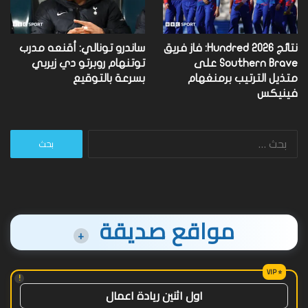
نتائج Hundred 2026: فاز فريق
ساندرو تونالي: أقنعه مدرب
Southern Brave على
توتنهام روبرتو دي زيربي
متذيل الترتيب برمنغهام
بسرعة بالتوقيع
فينيكس
البحث
عن:
مواقع صديقة
+
!
اول اثنين ريادة اعمال