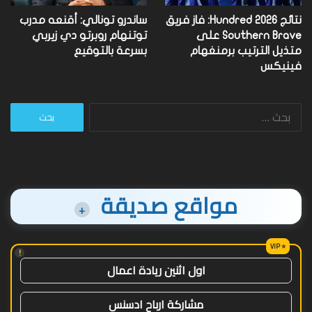
نتائج Hundred 2026: فاز فريق
ساندرو تونالي: أقنعه مدرب
Southern Brave على
توتنهام روبرتو دي زيربي
متذيل الترتيب برمنغهام
بسرعة بالتوقيع
فينيكس
البحث
عن:
مواقع صديقة
+
!
اول اثنين ريادة اعمال
مشاركة ارباح ادسنس