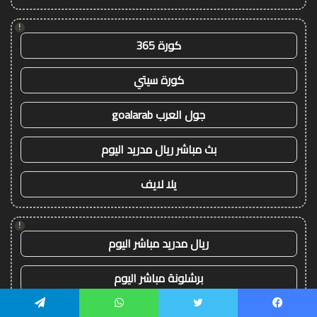
!
كورة 365
كورة سيتي
جول العرب goalarab
بث مباشر ريال مدريد اليوم
يلا لايف
!
ريال مدريد مباشر اليوم
برشلونة مباشر اليوم
مباريات اليوم مباشر
يسبوك
تويتر
واتساب
تيلقرام