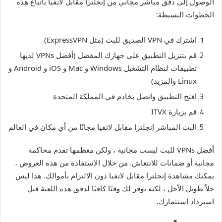
الوصول إلى دفق مباشر مجاني من إنجلترا مقابل لاتفيا باتباع هذه
الخطوات البسيطة:
اشترك في VPN الصديق للبث (مثل ExpressVPN)
قم بتنزيل التطبيق على جهازك المفضل (أفضل VPNs لديها
تطبيقات لنظام التشغيل Windows و Mac و iOS و Android و
Linux والمزيد)
افتح التطبيق واتصل بخادم في المملكة المتحدة
قم بزيارة ITVX
البث المباشر إنجلترا مقابل لاتفيا مجانًا من أي مكان في العالم
أفضل VPNs للبث ليست مجانية ، ولكن معظمها تقدم محاكمة
مجانية أو ضمانات للانتعاش. من خلال الاستفادة من هذه العروض ،
يمكنك مشاهدة إنجلترا مقابل لاتفيا دون الالتزام بأموالك. هذا ليس
حلاً طويل الأجل ، لكنه يوفر لك وقتًا كافيًا لدفق هذه اللعبة قبل
استرداد استثمارك.