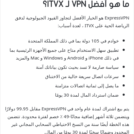
ما هو أفضل VPN لـ ITVX؟
ExpressVPN هو الخيار الأفضل لتجاوز القيود الجيولوجية لدفق
الرياضة الحية على ITVX ، لعدة أسباب:
خوادم في 105 دولة بما في ذلك المملكة المتحدة
تطبيق سهل الاستخدام متاح على جميع الأجهزة الرئيسية بما
في ذلك iPhone و Android و Windows و Mac والمزيد
سياسة صارمة لا تسد بحيث تكون بياناتك آمنة
سرعات اتصال سريعة خالية من الاختناق
ما يصل إلى ثمانية اتصالات متزامنة
ضمان استرداد المال لمدة 30 يومًا
يتم بيع اشتراك لمدة عام واحد في ExpressVPN مقابل 99.95 دولارًا
ويتضمن ثلاثة أشهر إضافية مجانًا-49 ٪ خصم لفترة محدودة. تتضمن
هذه الخطة أيضًا سنة من النسخ الاحتياطي السحابي المجاني غير
المحدود وضمانًا سخيًا لمدة 30 يومًا من المال.