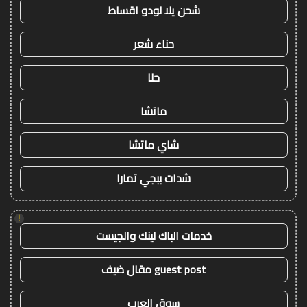
شحن يلا لودو اقساط
حناء شعر
حنا
ماتشا
شاي ماتشا
شدات ببجي تمارا
!
خدمات الباك لينك والجيست
guest post مقال ضيف
سوق العرب