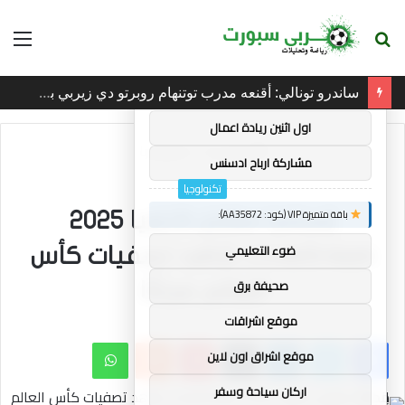
بحث
الق
×
توصيات :
عن
ساندرو تونالي: أقنعه مدرب توتنهام روبرتو دي زيربي بسرعة بالتوقيع
باقة متميزة VIP (كود: AA38045):
اول اثنين ريادة اعمال
الرئيسية
/
تكنولوجيا
مشاركة ارباح ادسنس
تكنولوجيا
باقة متميزة VIP (كود: AA35872):
إنجلترا مقابل لاتفيا 2025
ضوء التعليمي
Livestream: شاهد تصفيات كأس
صحيفة برق
العالم مجانًا
موقع اشراقات
فيسبوك
تويتر
لينكدإن
بينتيريست
واتساب
موقع اشراق اون لاين
اركان سياحة وسفر