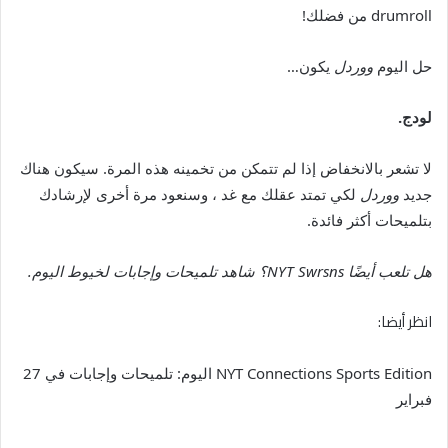
drumroll من فضلك!
حل اليوم
ووردل
يكون…
لودج.
لا تشعر بالانخفاض إذا لم تتمكن من تخمينه هذه المرة. سيكون هناك
جديد
ووردل
لكي تمتد عقلك مع غد ، وسنعود مرة أخرى لإرشادك
بتلميحات أكثر فائدة.
هل تلعب أيضًا NYT Swrsns؟ شاهد تلميحات وإجابات لخيوط اليوم
.
انظر أيضا:
NYT Connections Sports Edition اليوم: تلميحات وإجابات في 27
فبراير