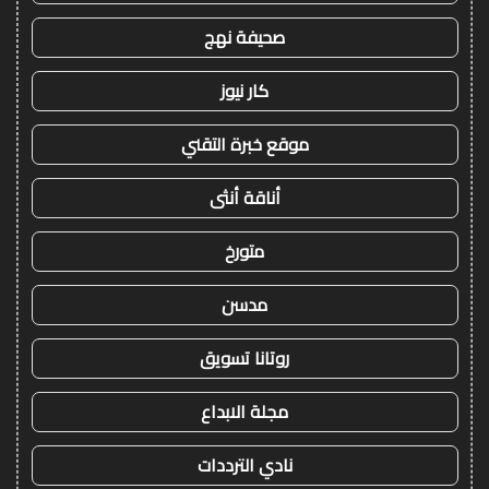
صحيفة نهج
كار نيوز
موقع خبرة التقني
أناقة أنثى
متورخ
مدسن
روتانا تسويق
مجلة الابداع
نادي الترددات