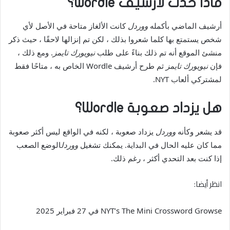
ماذا حدث لأرشيف wordle؟
أرشيف الماضي بأكمله
ووردل
كانت الألغاز متاحة في الأصل لأي
شخص يستمتع بها كلما شعروا بذلك ، لكن تم إنزالها لاحقًا ، حيث ذكر
منشئ الموقع أنه تم ذلك بناءً على طلب
نيويورك تايمز
. ومع ذلك ،
فإن
نيويورك تايمز
ثم طرح أرشيف Wordle الخاص به ، متاحًا فقط
لمشتركي ألعاب NYT.
هل يزداد صعوبة Wordle؟
قد يشعر وكأنه
ووردل
يزداد صعوبة ، لكنه في الواقع ليس أكثر صعوبة
مما كان عليه الحال في البداية. يمكنك تشغيل
ووردل
الوضع الصعب
إذا كنت بعد التحدي أكثر ، رغم ذلك.
انظر أيضا:
NYT’s The Mini Crossword Growse في 27 فبراير 2025