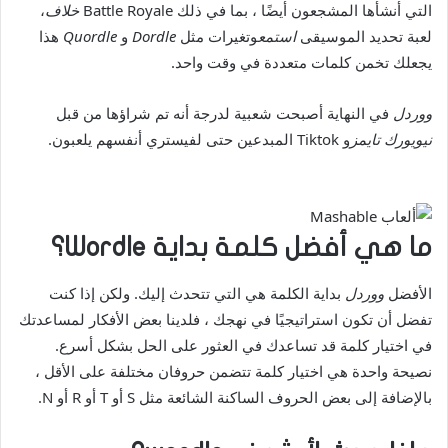
التي أنشأها المشجعون أيضًا ، بما في ذلك Battle Royale
خلاف
،
لعبة تحديد الموسيقى
استمع
وتغيرات مثل
Dordle
و
Quordle
هذا
يجعلك تخمن كلمات متعددة في وقت واحد.
ووردل
في النهاية أصبحت شعبية لدرجة أنه تم شراؤها من قبل
نيويورك تايمز
و Tiktok المبدعين حتى لفيستري أنفسهم يلعبون.
ما هي أفضل كلمة بداية Wordle؟
الأفضل
ووردل
بداية الكلمة هي التي تتحدث إليك. ولكن إذا كنت
تفضل أن تكون استراتيجيًا في نهجك ، فلدينا بعض الأفكار لمساعدتك
في اختيار كلمة قد تساعدك في العثور على الحل بشكل أسرع.
نصيحة واحدة هي اختيار كلمة تتضمن حروفان مختلفة على الأقل ،
بالإضافة إلى بعض الحروف الساكنة الشائعة مثل S أو T أو R أو N.