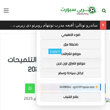
بحث
الق
×
توصيات :
عن
ساندرو تونالي: أقنعه مدرب توتنهام روبرتو دي زيربي بسرعة بالتوقيع
باقة متميزة VIP (كود: AA35872):
ضوء التعليمي
الرئيسية
/
تكنولوجيا
صحيفة برق
تكنولوجيا
موقع اشراقات
Wordle اليوم: الجواب والتلميحات
موقع اشراق اون لاين
في 27 فبراير 2025
اركان سياحة وسفر
فيسبوك
تويتر
لينكدإن
بينتيريست
واتساب
باقة متميزة VIP (كود: AA86842):
عالم الشباب