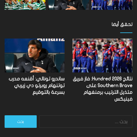
تحقق أيضا
نتائج Hundred 2026: فاز فريق
ساندرو تونالي: أقنعه مدرب
Southern Brave على
توتنهام روبرتو دي زيربي
متذيل الترتيب برمنغهام
بسرعة بالتوقيع
فينيكس
البحث
عن: