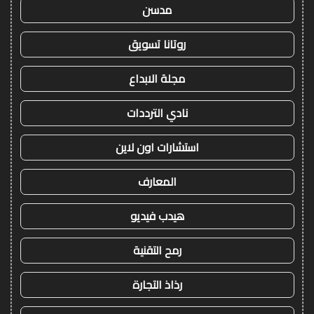
مدسن
روتانا تسويق
مجلة الابداع
نادي الترددات
استشارات اون لاين
المعارف
هيدب فيديو
رمح التقنية
رذاذ التجارة