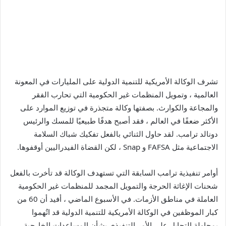
تشرف الوكالة الأمريكية للتنمية الدولية على المليارات في المعونة
العالمية ، وتمويل المنظمات غير الحكومية التي تحارب الفقر
والمجاعة والكوارث. بصفتها وكالة متجذرة في توزيع الموارد على
الأكثر ضعفًا في العالم ، فقد أصبح هدفًا طبيعيًا للمسك والرئيس
دونالد ترامب. لقد حاول الثنائي بالفعل تفكيك شباك السلامة
الاجتماعية مثل FAFSA و Snap ، لكن القضاة الفيدراليين أوقفوها.
أوامر تنفيذية ترامب السابقة التي تستهدف الوكالة قد تأخرت بالفعل
شحنات الإغاثة الحرجة والتمويل المجمد للمنظمات غير الحكومية
العاملة في مناطق الأزمات. في الأسبوع الماضي ، أفيد أن 60 من
كبار الموظفين في الوكالة الأمريكية للتنمية الدولية قد اتُهموا
بمحاولة التحايل على الأمر التنفيذي بشأن المساعدات الخارجية.