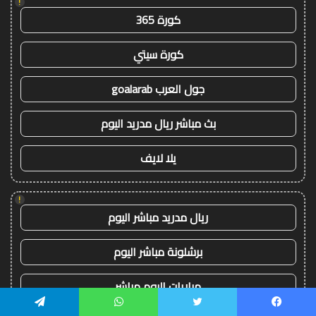
!
كورة 365
كورة سيتي
جول العرب goalarab
بث مباشر ريال مدريد اليوم
يلا لايف
!
ريال مدريد مباشر اليوم
برشلونة مباشر اليوم
مباريات اليوم مباشر
يسبوك
تويتر
واتساب
تيلقرام