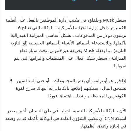
سيطر Musk وحلفاؤه في مكتب إدارة الموظفين بالفعل على أنظمة
الكمبيوتر داخل وزارة الخزانة الأمريكية – الوكالة التي تعالج 6
تريليون دولار من المدفوعات ، بشكل أساسي الميزانية الفيدرالية
بأكملها. وللاستدعاء بأسمائها الأشياء بأسمائها الحقيقية (أو النازية
النازية) ، ما يفعله Musk وفريقه
غير قانوني
. تحت ستار قطع
الميزانية ، سيطر بشكل فعال على المنظمات والبرامج التي يتم
تمويلها.
إذا قرر هو أو ترامب أن بعض المجموعات – أو حتى المنافسين – لا
تستحق المال ، فيمكنهم إغلاقها بالكامل. إنه انتهاك صارخ لقوة
الكونغرس للمحفظة ، ويتطلب اهتمامًا فوريًا.
الآن ، الوكالة الأمريكية للتنمية الدولية في طي النسيان. أخبر مصدر
لشبكة CNN أن مكتب الشؤون العامة في الوكالة بأكمله قد تم وضعه
في إجازة وإغلاق أنظمتها.