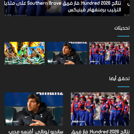
متذيل
بس
نتائج Hundred 2026: فاز فريق Southern Brave على متذيل
س
الترتيب
بال
الترتيب برمنغهام فينيكس
ب
برمنغهام
فينيكس
تحديثات
تحقق أيضا
نتائج Hundred 2026: فاز فريق
ساندرو تونالي: أقنعه مدرب