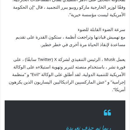
وفقًا لوزير الخارجية ماركو روبيو يبرر التجميد ، قال “إن الحكومة
الأمريكية ليست مؤسسة خيرية”.
سرعة الضوء القابلة للضوء
مع تهميش قيادتها وتراجعت أنظمة ، ستكون القدرة على تقديم
مساعدة لإنقاذ الحياة مرة أخرى في خطر خطير.
يعمل Musk ، الرئيس التنفيذي لشركة X (Twitter سابقًا) ، على
فورة نشر ، باستخدام منصته لتبرير وتهوية استيلاءه على الوكالة
الأمريكية للتنمية الدولية. لقد أطلق على الوكالة “Evil” و “منظمة
إجرامية” و “عش الماركسيين الراديكاليين اليساريون الذين يكرهون
أمريكا”.
ربما تم حذف تغريدة