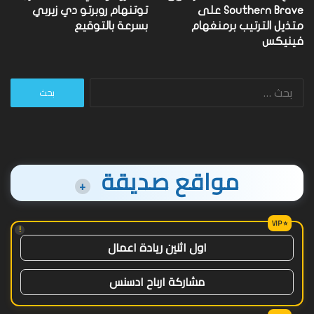
Southern Brave على
توتنهام روبرتو دي زيربي
متذيل الترتيب برمنغهام
بسرعة بالتوقيع
فينيكس
البحث
عن:
مواقع صديقة
+
!
اول اثنين ريادة اعمال
مشاركة ارباح ادسنس