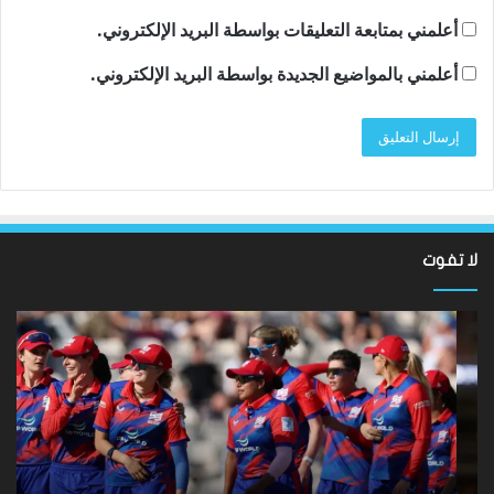
أعلمني بمتابعة التعليقات بواسطة البريد الإلكتروني.
أعلمني بالمواضيع الجديدة بواسطة البريد الإلكتروني.
لا تفوت
نتائج
سان
Hundred
تون
2026:
أقن
فاز
مد
فريق
توت
Southern
روب
Brave
دي
على
زير