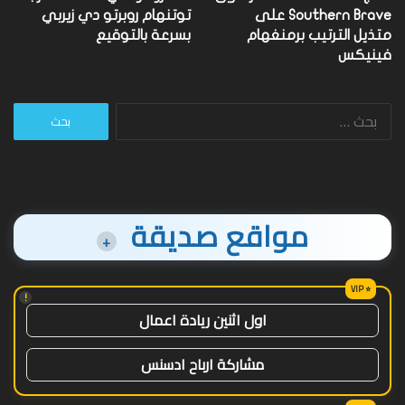
Southern Brave على
توتنهام روبرتو دي زيربي
متذيل الترتيب برمنغهام
بسرعة بالتوقيع
فينيكس
البحث
عن:
مواقع صديقة
+
!
اول اثنين ريادة اعمال
مشاركة ارباح ادسنس