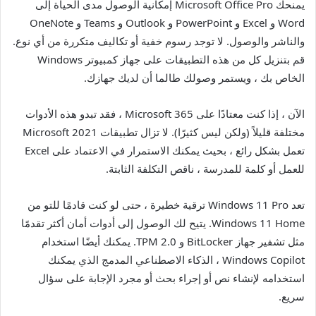
يمنحك Microsoft Office Pro إمكانية الوصول مدى الحياة إلى
Word و Excel و PowerPoint و Outlook و Teams و OneNote
والناشر والوصول. لا توجد رسوم خفية أو تكاليف متكررة من أي نوع.
قم بتنزيل كل من هذه التطبيقات على جهاز كمبيوتر Windows
الخاص بك ، ويستمر وصولك طالما أن لديك جهازك.
الآن ، إذا كنت معتادًا على Microsoft 365 ، فقد تبدو هذه الأدوات
مختلفة قليلاً (ولكن ليس كثيرًا). لا تزال تطبيقات Microsoft 2021
تعمل بشكل رائع ، بحيث يمكنك الاستمرار في الاعتماد على Excel
للعمل أو كلمة للمدرسة ، ناقص التكلفة الثابتة.
تعد Windows 11 Pro ترقية خطيرة ، حتى لو كنت قادمًا للتو من
Windows 11 Home. يتيح لك الوصول إلى أدوات أمان أكثر تقدمًا
مثل تشفير جهاز BitLocker و TPM 2.0. يمكنك أيضًا استخدام
Windows Copilot ، الذكاء الاصطناعي المدمج الذي يمكنك
استخدامه لإنشاء نص أو إجراء بحث أو مجرد الإجابة على سؤال
سريع.