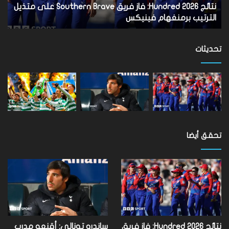
متذيل
نتائج Hundred 2026: فاز فريق Southern Brave على متذيل
الترتيب
الترتيب برمنغهام فينيكس
برمنغهام
فينيكس
تحديثات
تحقق أيضا
نتائج Hundred 2026: فاز فريق
ساندرو تونالي: أقنعه مدرب