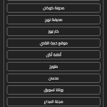
مدونة كوكان
صحيفة نهج
كار نيوز
موقع خبرة التقني
أناقة أنثى
متورخ
مدسن
روتانا تسويق
مجلة الابداع