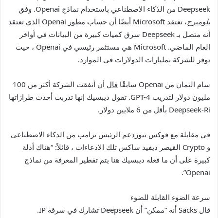
Deepseek من الذكاء الاصطناعي باستخدام نماذج Openai. وفق
بلومبرج
، تعتقد Microsoft أيضًا أن حساب مطور Openai الذي تعتقد
أنه متصل بـ Deepseek سرق كميات كبيرة من البيانات في أواخر
العام الماضي. Microsoft هي مستثمر رئيسي في Openai ، حيث
توفر للشركة بمليارات الدولارات في الموارد.
سام التمان من Openai سابقًا
قال
أن أنفقت الشركة أكثر من 100
مليون دولار لتدريب GPT-4. تقول ديبسيك إنها تدربت أحدث طرازاتها
Deepseek-Ri بأقل من 6 ملايين دولار.
في مقابلة مع
فوكس نيوز
دعم الرئيس ترامب من الذكاء الاصطناعى
و Crypto القيصر ديفيد ساكس تلك الادعاءات ، قائلاً: “هناك أدلة
كبيرة على أن ما فعله ديبسيك هنا يتم تقطير المعرفة من نماذج
Openai”.
سرعة الضوء القابلة للضوء
قال Sacks أنه “ممكن” أن Deepseek تشارك في سرقة IP.