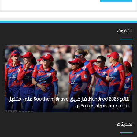
لا تفوت
نتائج
سان
Hundred
تون
2026:
أقن
فاز
مد
فريق
توت
Southern
روب
Brave
دي
على
زير
متذيل
بس
نتائج Hundred 2026: فاز فريق Southern Brave على متذيل
س
الترتيب
بال
الترتيب برمنغهام فينيكس
ب
برمنغهام
فينيكس
تحديثات