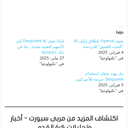
مرتبط
يقوم Openai بإطلاق وكيل AI
لماذا تصل Deepseek AI إلى
“البحث العميق” للدردشة
الأسهم التقنية بشدة ، بما في
4 فبراير، 2025
ذلك Nvidia’s
في "تكنولوجيا"
27 يناير، 2025
في "تكنولوجيا"
بيل يهدد بجعل استخدام
Deepseek جريمة للأميركيين
5 فبراير، 2025
في "تكنولوجيا"
اكتشاف المزيد من مربى سبورت - أخبار
وتحليلات كرة القدم