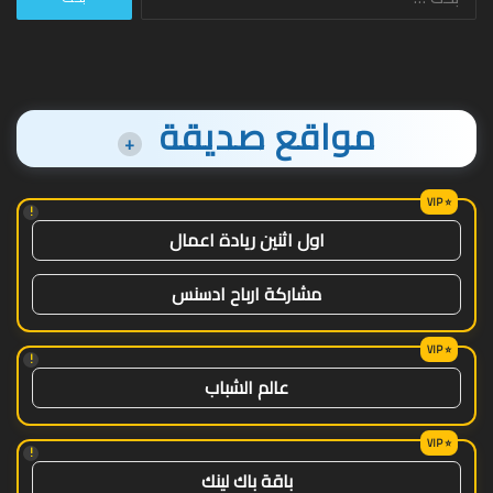
عن:
مواقع صديقة
+
!
اول اثنين ريادة اعمال
مشاركة ارباح ادسنس
!
عالم الشباب
!
باقة باك لينك