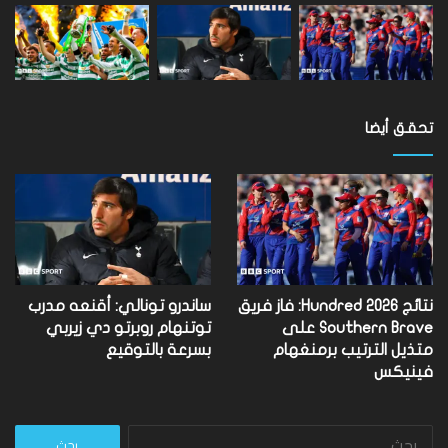
تحقق أيضا
نتائج Hundred 2026: فاز فريق
ساندرو تونالي: أقنعه مدرب
Southern Brave على
توتنهام روبرتو دي زيربي
متذيل الترتيب برمنغهام
بسرعة بالتوقيع
فينيكس
البحث