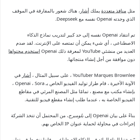
مثل
منافذ متعددة
يملك
أشار
، هناك شعور بالمفارقة في الموقف
الذي وجدته Openai نفسه مع Deepseek.
تم انتقاد Openai نفسه إلى حد كبير لتدريب نماذج الذكاء
الاصطناعى ، أي شيء يمكن أن تمتصه على الإنترنت. لقد صدم
العديد من منشئي YouTube لمعرفة ذلك Openai
استخدم محتواها
دون موافقة من أجل إنشاء منتجاتها.
YouTuber Marques Brownlee ، على سبيل المثال ،
أشار
في
الآونة الأخيرة ، قام طراز توليد الفيديو الخاص بـ Openai ، Sora ،
بإنشاء مكتب مع مصنع ، تمامًا مثل المصنع المرئي في مقاطع
الفيديو الخاصة به ، عندما طلب إنشاء مقطع فيديو للتقنية.
بناءً على بيان Openai إلى
بلومبرج
، من المحتمل أن تتخذ الشركة
إجراءات في محاولة لحماية عنوان IP الخاص بهم.
“بصفتنا البناء الرائد في الذكاء الاصطناعى ، فإننا ننخرط في تدابير