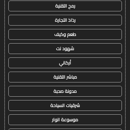
رمح التقنية
رذاذ التجارة
طعم وكيف
شهود نت
أركاني
مباشر التقنية
مدونة صحبة
شرقيات السياحة
موسوعة انوار