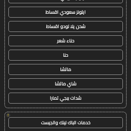
ايتونز سعودي اقساط
شحن يلا لودو اقساط
حناء شعر
حنا
ماتشا
شاي ماتشا
شدات ببجي تمارا
!
خدمات الباك لينك والجيست