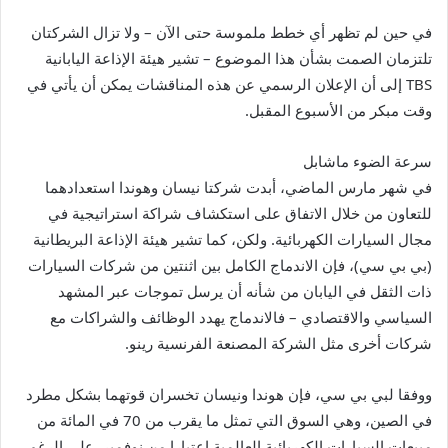
في حين لم تظهر أي خطط ملموسة حتى الآن – ولا تزال الشركتان
تلتزمان الصمت بشأن هذا الموضوع – تشير هيئة الإذاعة اليابانية
TBS إلى أن الإعلان الرسمي عن هذه المناقشات يمكن أن يأتي في
وقت مبكر من الأسبوع المقبل.
سرعة الضوء ماشابل
في شهر مارس الماضي، أبدت شركتا نيسان وهوندا استعدادهما
للتعاون من خلال الاتفاق على استكشاف شراكة استراتيجية في
مجال السيارات الكهربائية. ولكن، كما تشير هيئة الإذاعة البريطانية
(بي بي سي)، فإن الاندماج الكامل بين اثنتين من شركات السيارات
ذات الثقل في اليابان من شأنه أن يرسل تموجات عبر المشهد
السياسي والاقتصادي – فالاندماج يهدد الوظائف والشراكات مع
شركات أخرى مثل الشركة المصنعة الفرنسية رينو.
ووفقا لبي بي سي، فإن هوندا ونيسان تخسران قوتهما بشكل مطرد
في الصين، وهي السوق التي تمثل ما يقرب من 70 في المائة من
مبيعات السيارات الكهربائية العالمية اعتبارا من نوفمبر. على الرغم