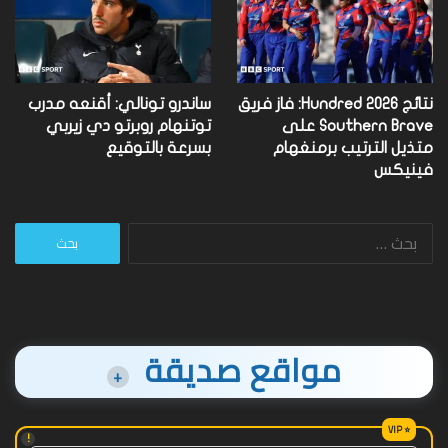
نتائج Hundred 2026: فاز فريق
ساندرو تونالي: أقنعه مدرب
Southern Brave على
توتنهام روبرتو دي زيربي
متذيل الترتيب برمنغهام
بسرعة بالتوقيع
فينيكس
البحث
عن:
مواقع صديقة
+
!