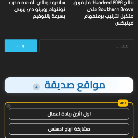
نتائج Hundred 2026: فاز فريق
ساندرو تونالي: أقنعه مدرب
Southern Brave على
توتنهام روبرتو دي زيربي
متذيل الترتيب برمنغهام
بسرعة بالتوقيع
فينيكس
البحث
عن:
مواقع صديقة
+
!
اول اثنين ريادة اعمال
مشاركة ارباح ادسنس