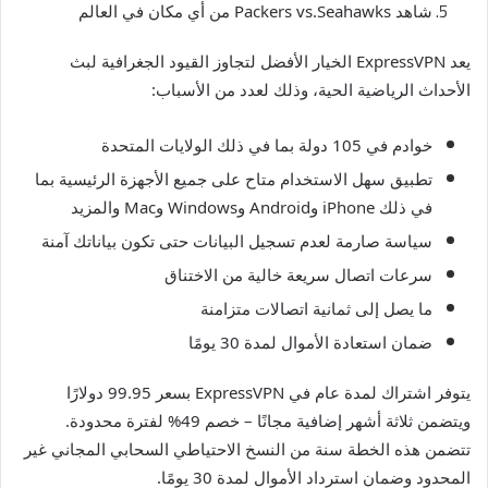
شاهد Packers vs.Seahawks من أي مكان في العالم
يعد ExpressVPN الخيار الأفضل لتجاوز القيود الجغرافية لبث
الأحداث الرياضية الحية، وذلك لعدد من الأسباب:
خوادم في 105 دولة بما في ذلك الولايات المتحدة
تطبيق سهل الاستخدام متاح على جميع الأجهزة الرئيسية بما
في ذلك iPhone وAndroid وWindows وMac والمزيد
سياسة صارمة لعدم تسجيل البيانات حتى تكون بياناتك آمنة
سرعات اتصال سريعة خالية من الاختناق
ما يصل إلى ثمانية اتصالات متزامنة
ضمان استعادة الأموال لمدة 30 يومًا
يتوفر اشتراك لمدة عام في ExpressVPN بسعر 99.95 دولارًا
ويتضمن ثلاثة أشهر إضافية مجانًا – خصم 49% لفترة محدودة.
تتضمن هذه الخطة سنة من النسخ الاحتياطي السحابي المجاني غير
المحدود وضمان استرداد الأموال لمدة 30 يومًا.