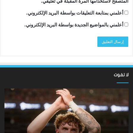
المتصفح لاستخدامها المرة المقبلة في تعليقي.
أعلمني بمتابعة التعليقات بواسطة البريد الإلكتروني.
أعلمني بالمواضيع الجديدة بواسطة البريد الإلكتروني.
لا تفوت
نتائج
سان
Hundred
تون
2026:
أقن
فاز
مد
فريق
توت
Southern
روب
Brave
دي