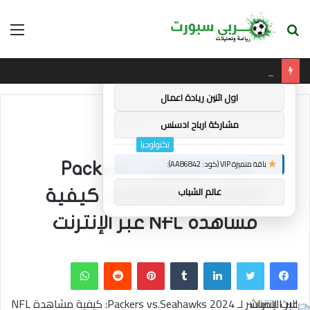
بحث
الق
×
توصيات :
عن
ليفربول: هارفي إليوت مستعد لاغتنام “الفرصة الثانية” في آنفيلد
باقة متميزة VIP (كود: AA38045):
اول اثنين ريادة اعمال
الرئيسية
/
تكنولوجيا
مشاركة ارباح ادسنس
تكنولوجيا
باقة متميزة VIP (كود: AA86842):
البث المباشر لـ Packers
عالم الشباب
vs.Seahawks 2024: كيفية
مشاهدة NFL عبر الإنترنت
فيسبوك
تويتر
لينكدإن
بينتيريست
واتساب