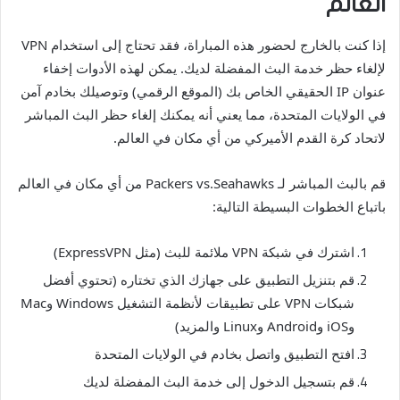
العالم
إذا كنت بالخارج لحضور هذه المباراة، فقد تحتاج إلى استخدام VPN
لإلغاء حظر خدمة البث المفضلة لديك. يمكن لهذه الأدوات إخفاء
عنوان IP الحقيقي الخاص بك (الموقع الرقمي) وتوصيلك بخادم آمن
في الولايات المتحدة، مما يعني أنه يمكنك إلغاء حظر البث المباشر
لاتحاد كرة القدم الأميركي من أي مكان في العالم.
قم بالبث المباشر لـ Packers vs.Seahawks من أي مكان في العالم
باتباع الخطوات البسيطة التالية:
اشترك في شبكة VPN ملائمة للبث (مثل ExpressVPN)
قم بتنزيل التطبيق على جهازك الذي تختاره (تحتوي أفضل
شبكات VPN على تطبيقات لأنظمة التشغيل Windows وMac
وiOS وAndroid وLinux والمزيد)
افتح التطبيق واتصل بخادم في الولايات المتحدة
قم بتسجيل الدخول إلى خدمة البث المفضلة لديك