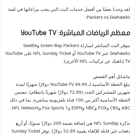
لقد وجدنا بعضًا من أفضل خدمات البث التي يجب مراعاتها في لعبة
Packers vs.Seahawks:
معظم الرياضات المباشرة: YouTube TV
يتوفر البث المباشر لمباراة Green Bay Packers وSeattle
Seahawks عبر YouTube TV أو NFL Sunday Ticket على YouTube
TV (ناهيك عن تركيبات NFL الأخرى).
ماشابل أهم القصص
تبلغ الخطة الأساسية لـ YouTube TV 49.99 دولارًا شهريًا لمدة
شهرين للمشتركين الجدد (72.99 دولارًا شهريًا بانتظام). تتضمن
الخطة الأساسية أكثر من 100 قناة تلفزيونية مباشرة، بما في ذلك
ABC وCBS وFOX وNBC وESPN وFox Sports 1 وNFL Network.
تذكرة NFL Sunday هي إضافة بقيمة 209 دولارًا سنويًا، أو أربع
دفعات غير قابلة للإلغاء بقيمة 52.99 دولارًا. توفر Sunday Ticket