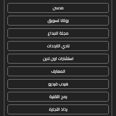
مدسن
روتانا تسويق
مجلة الابداع
نادي الترددات
استشارات اون لاين
المعارف
هيدب فيديو
رمح التقنية
رذاذ التجارة