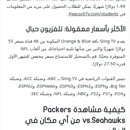
1.99 دولارًا شهريًا. يمكن للطلاب الحصول على مزيد من المعلومات
في
PeacockTV.com/students
.
الأكثر بأسعار معقولة: تلفزيون حبال
يقدم Sling TV باقة Orange & Blue المكونة من 48 قناة بسعر 55
دولارًا شهريًا والتي من شأنها تلبية احتياجاتك من ألعاب NFL
المتوفرة محليًا. قم بالتسجيل للاستمتاع بسعر مخفض للشهر الأول
قدره 27.50 دولارًا.
تتميز القنوات الرياضية في Sling TV بـ ABC، وشبكة ACC، وشبكة
Big Ten، وESPN، وESPN2، وESPN3، وESPNews، وESPNU،
وFOX، وFS1، وFS2، وNBC، وشبكة NFL، وشبكة SEC.
كيفية مشاهدة Packers
vs.Seahawks من أي مكان في