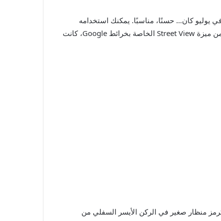
لكن الإصدار الذي حصلنا عليه في يوليو كان… حسنًا، مناسبًا. يمكنك استخدامه
للبحث عن الأماكن أو استكشاف الخريطة أو الحصول على الاتجاهات، ولكن الميزات المتقدمة مثل Lookaround، إصدار Apple من ميزة Street View الخاصة بخرائط Google، كانت
آن على ميزة “البحث حولك”، والتي تظهر كرمز منظار صغير في الركن الأيسر السفلي من