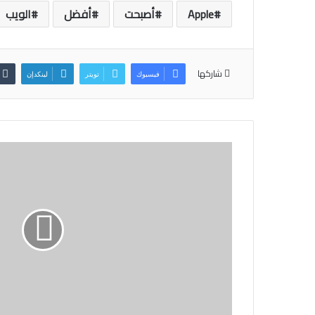
Apple
أصبحت
أفضل
الويب
شاركها
فيسبوك
تويتر
لينكدإن