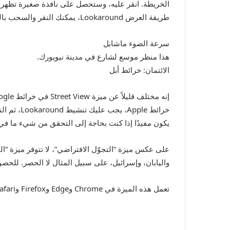
طريقة العرض Lookaround، يمكنك النقر والسحب بالماوس للالتفاف، أو التكبير والتصغير بحركة قرصة على لوحة التتبع، أو النقر مرتين في أي مكان لتحريك الكاميرا للأمام.
سرعة الضوء ماشابل
هذا منظر موسع لشارع في مدينة نيويورك.
الائتمان: خرائط أبل
يكون مفيدًا إذا كنت بحاجة إلى التحقق من شيء ما في 
واليابان، وإسرائيل، على سبيل المثال لا الحصر. للحصول على القا
تعمل هذه الميزة في Chrome وEdge وFirefox وSafari؛ يمكنك التحقق من ذلك على خرائط أبل.