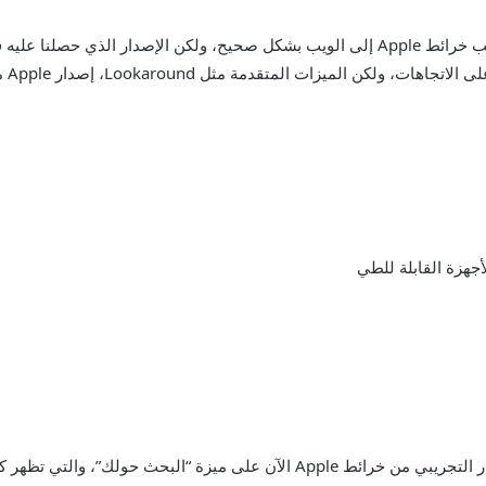
لقد استغرق الأمر وقتًا طويلاً جدًا من شركة Apple لجلب خرائط Apple إلى الويب بشكل صحيح، و
أجهزة القابلة للطي
كما لاحظ كريس كارلي (عبر 9to5Mac)، يحتوي الإصدار التجريبي من خرائط Apple ال