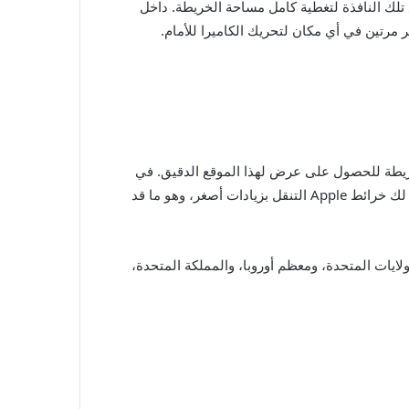
ر لك المناطق المحيطة في عرض بانورامي بزاوية 360 درجة. يمكنك توسيع تلك النافذة لتغطية كامل مساحة الخريطة. داخل
ر إلى أي مكان على الخريطة للحصول على عرض لهذا الموقع الدقيق. في
خرائط Apple، يجب عليك تنشيط Lookaround، ثم النقر فوق موقع محدد على الخريطة لرؤية المناطق المحيطة هناك. كما تتيح لك خرائط Apple التنقل بزيادات أصغر، وهو ما قد
قريبًا؛ ستجده في بعض المدن في الولايات المتحدة، ومعظم أوروبا، والمملكة المتحدة،