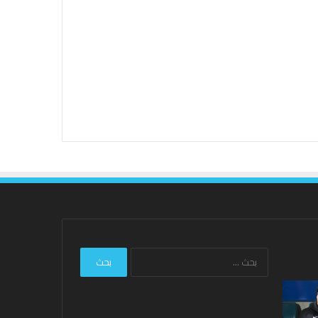
البحث
عن: