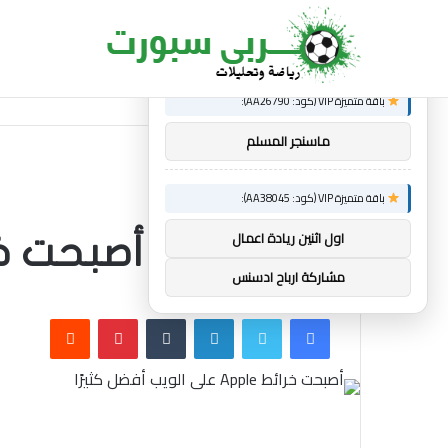
×
توصيات :
الجديد
ألعاب الكومنولث 2026: الإنجليزية إيميلي كامبل تحتفظ بلقب رفع الأثقال
باقة متميزة VIP (كود: AA26790):
ماسنجر المسلم
باقة متميزة VIP (كود: AA38045):
اول اثنين ريادة اعمال
أصبحت خرائط Apple على ال
مشاركة ارباح ادسنس
فيسبوك
تويتر
لينكدإن
بينتيريست