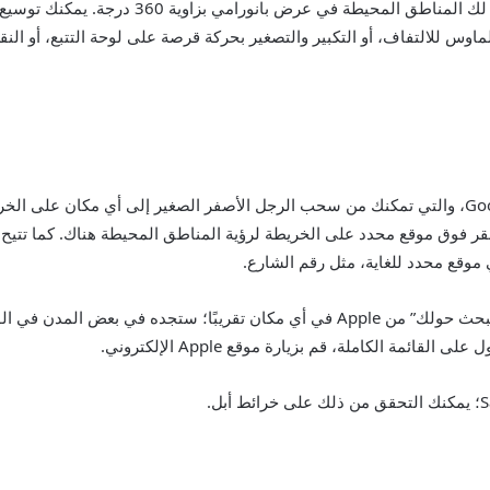
الخريطة. انقر عليه، وستحصل على نافذة صغيرة تظه
إنه مختلف قليلاً عن ميزة Street View في خرائط Google، والتي تمكنك من سحب الرجل الأصفر الصغي
موقع محدد للغاية، مثل رقم الشارع.
على عكس ميزة “التجوّل الافتراضي”، لا تتوفر ميزة “البحث حولك” من Apple في أي مكان ت
ئمة الكاملة، قم بزيارة موقع Apple الإلكتروني.