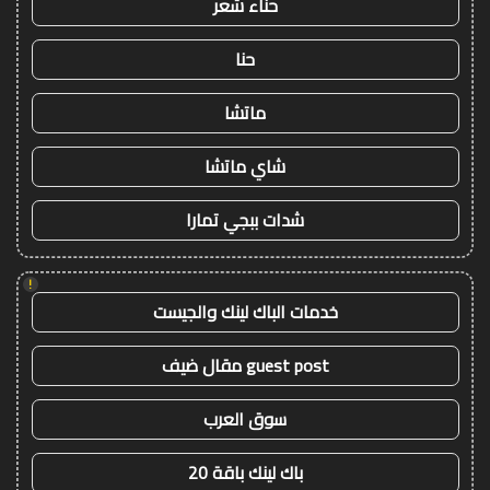
حناء شعر
حنا
ماتشا
شاي ماتشا
شدات ببجي تمارا
!
خدمات الباك لينك والجيست
guest post مقال ضيف
سوق العرب
باك لينك باقة 20