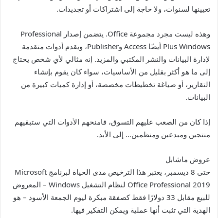
تعيينها لسنوات، ولا حاجة إلى اشتراكات أو تجديدات.
وهذه ليست مجرد مجموعة Office. يتضمن إصدار Professional
Plus Windows أيضًا Access وPublisher، ويقدم أدوات متقدمة
لإدارة البيانات والنشر المكتبي والمزيد. إنه مثالي لأي شخص يحتاج
إلى ما هو أكثر بقليل من الأساسيات، سواء كان يقوم بإنشاء
التقارير، أو صياغة تخطيطات مخصصة، أو إدارة كميات كبيرة من
البيانات.
إذا كان من الصعب عليهم التسوق، فامنحهم الأدوات التي ستبقيهم
منتجين ومبدعين ومنظمين… إلى الأبد.
عروض ماشابل
حتى 8 ديسمبر، يعتبر هذا الترخيص مدى الحياة لبرنامج Microsoft
Office Professional 2019 لنظام التشغيل Windows – المعروض
للبيع مقابل 33 دولارًا فقط كصفقة مبكرة ليوم الجمعة الأسود – هو
الهدية التي تثبت أنها عملية ويمكن التفكير فيها.