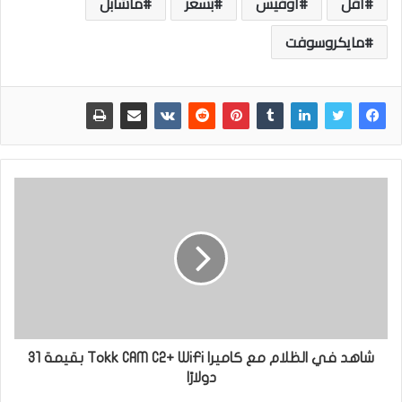
أقل
أوفيس
بسعر
ماشابل
مايكروسوفت
شاهد في الظلام مع كاميرا Tokk CAM C2+ WiFi بقيمة 31
دولارًا