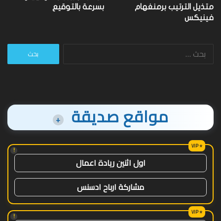
متذيل الترتيب برمنغهام
بسرعة بالتوقيع
فينيكس
البحث
عن:
مواقع صديقة
+
!
اول اثنين ريادة اعمال
مشاركة ارباح ادسنس
!