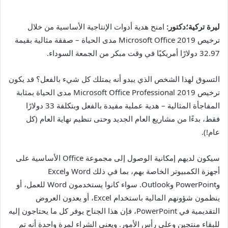
ليرة تركية؛دكتور:
امنح هدية أدوات الإنتاجية الأساسية من خلال
ترخيص Microsoft Office 2019 مدى الحياة – صفقة مثالية بقيمة
32.97 دولارًا أمريكيًا في وقت مبكر من الجمعة السوداء.
التسوق لهذا الشخص الذي يبدو أنه يمتلك كل شيء بالفعل؟ قد يكون
ترخيص Microsoft Office Professional 2019 مدى الحياة بمثابة
المفاجأة المثالية – هدية عملية مفيدة بالفعل وبتكلفة 33 دولارًا
فقط، بدءًا من مشاريع العام الجديد وحتى تنظيم نهاية العام (كل
عام!).
سيكون لديهم إمكانية الوصول إلى مجموعة Office الأساسية على
أجهزة الكمبيوتر الخاصة بهم، بما في ذلك Word وExcel
وPowerPoint وOutlook. سواء كانوا يستخدمون Word للعمل، أو
ينظمون شؤونهم المالية باستخدام Excel، أو يعدون العروض
التقديمية في PowerPoint، فإن هذا الجناح يوفر كل ما يحتاجون إليه
للبقاء منتجين وعلى رأس الأمور. ويعني الشراء لمرة واحدة أنه تم