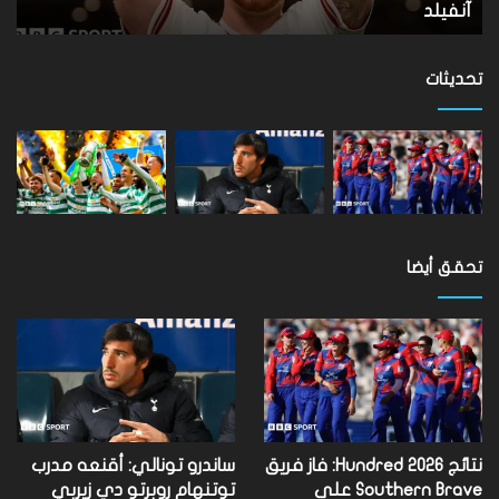
الت
آنفيلد
ا
برم
في
تحديثات
تحقق أيضا
نتائج Hundred 2026: فاز فريق
ساندرو تونالي: أقنعه مدرب
Southern Brave على
توتنهام روبرتو دي زيربي