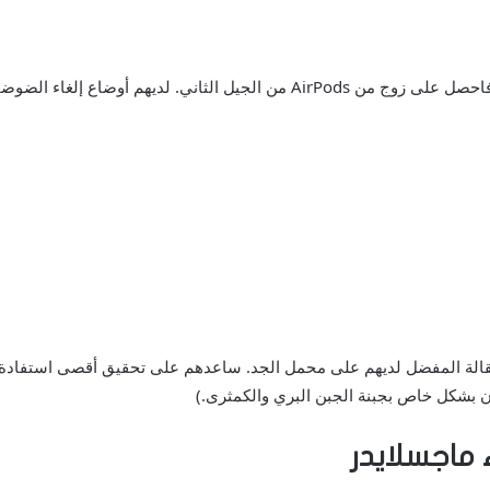
لمحبي Apple: أو، إذا كانوا من محبي سماعات الأذن، فاحصل على زوج من AirPods 
سوعة TJ: يأخذ معجبو Trader Joe متجر البقالة المفضل لديهم على محمل الجد. ساعدهم على تحق
 ماجسلايدر