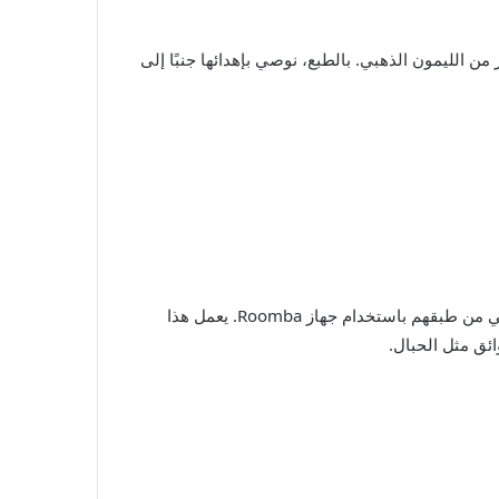
 الليمون الذهبي. بالطبع، نوصي بإهدائها جنبًا إلى
يريدون أن يجعلوا العشرينيات من عمرهم أسهل (وإذا كنت مستعدًا للتفاخر)، فقم بإنجاز عمل روتيني من طبقهم باستخدام جهاز Roomba. يعمل هذا
ئق مثل الحبال.