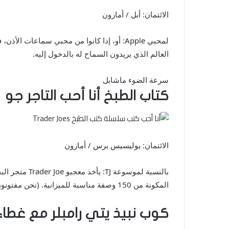
الائتمان: أبل / أمازون
العالم الذي يريدون السماح له بالدخول إليه.
سرعة الضوء ماشابل
كتاب الطبخ أنا أحب التاجر جو
الائتمان: يوليسيس برس / أمازون
بالنسبة لمو
المكونة من 150 وصفة مناسبة للميزانية. (نحن مفتونون بشكل خاص بجبنة الجبن البري والكمثرى.)
كوب نبيذ يتي رامبلر مع غطاء