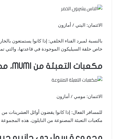
الائتمان: اليتي / أمازون
بالنسبة لمبرد الفناء الخلفي: إذا كانوا يستمتعون بال
خاص حلقة السيليكون الموجودة في قاعدتها، والتي تمنعه
مكعبات التعبئة من MUMI، مجموعة من 5 قطع
الائتمان: مومي / أمازون
للمسافر الفعال: إذا كانوا يقضون أوائل العشرينات م
مكعبات التعبئة المصنوعة من النايلون. هذه المجمو
مجموعة سول دي جانيرو جي