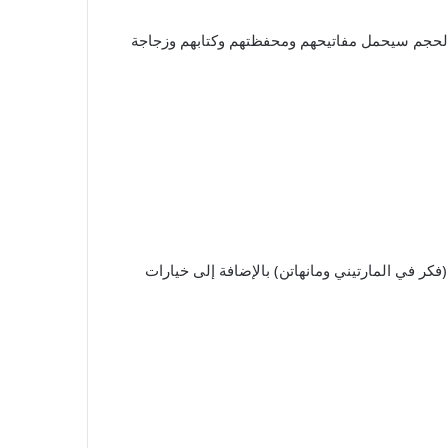
صل عليه من النايلون متعدد الاستخدامات بلونه المفضل – نحن نحب بشكل خاص Candy Apple وLapis. هذا الحجم سيحمل مفاتيحهم ومحفظتهم وكتابهم وزجاجة
ر في المارتيني ومانهاتن) بالإضافة إلى خيارات