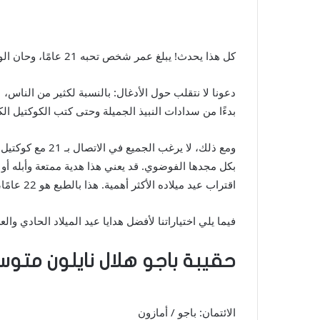
كل هذا يحدث! يبلغ عمر شخص تحبه 21 عامًا، وحان الوقت للعثور على هدية عيد ميلاد مثالية له.
دعونا لا نتقلب حول الأدغال: بالنسبة لكثير من الناس، 21 هو
بدءًا من سدادات النبيذ الجميلة وحتى كتب الكوكتيل الك
اقتراب عيد ميلاده الأكثر أهمية. هذا بالطبع هو 22 عامًا، حيث سيتمكنون من غناء أغنية تايلور سويفت لمدة 24 ساعة متواصلة.
فيما يلي اختياراتنا لأفضل هدايا عيد الميلاد الحادي وال
حقيبة باجو هلال نايلون متو
الائتمان: باجو / أمازون