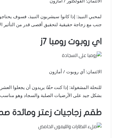
الائتمان: الفولكلور / أمازون
لمحبي النبيذ: إذا كانوا سيشربون النبيذ، فسوف يحتاجو
جنب مع زجاجة حقيقية لتحقيق أقصى قدر من التأثير ال
اي روبوت رومبا j7
الائتمان: آي روبوت / أمازون
للنحلة المشغولة: إذا كنت
حقًا
بشكل جيد على الأرضيات الصلبة والسجاد وهو مناسب بش
طقم زجاجيات زعتر ومائدة ص