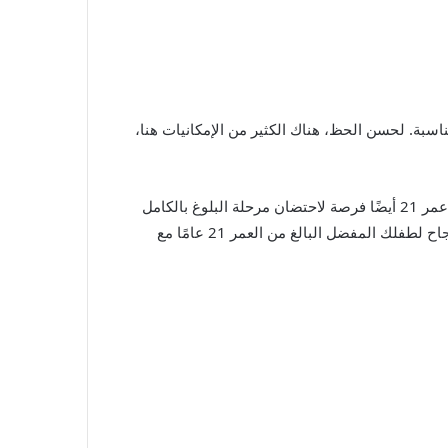
اسبة. لحسن الحظ، هناك الكثير من الإمكانيات هنا،
ومع ذلك، لا يرغب الجميع في الاتصال بـ 21 مع كوكتيل. بالنسبة إلى من لا يشربون الخمر ومن يشربون الخمر على حدٍ سواء، يُعد عمر 21 أيضًا فرصة لاحتضان مرحلة البلوغ بالكامل
بكل مجدها الفوضوي. قد يعني هذا هدية ممتعة وأبله أو هدية أساسية مصممة لتدوم مدى الحياة – أيًا كان ما تعتقد أنه سيحقق النجاح لطفلك المفضل البالغ من العمر 21 عامًا مع