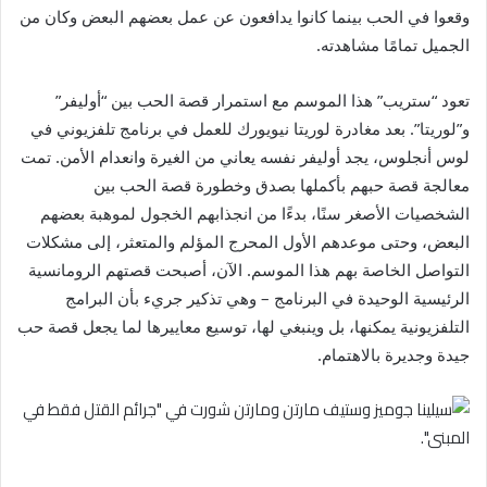
وقعوا في الحب بينما كانوا يدافعون عن عمل بعضهم البعض وكان من
الجميل تمامًا مشاهدته.
تعود “ستريب” هذا الموسم مع استمرار قصة الحب بين “أوليفر”
و”لوريتا”. بعد مغادرة لوريتا نيويورك للعمل في برنامج تلفزيوني في
لوس أنجلوس، يجد أوليفر نفسه يعاني من الغيرة وانعدام الأمن. تمت
معالجة قصة حبهم بأكملها بصدق وخطورة قصة الحب بين
الشخصيات الأصغر سنًا، بدءًا من انجذابهم الخجول لموهبة بعضهم
البعض، وحتى موعدهم الأول المحرج المؤلم والمتعثر، إلى مشكلات
التواصل الخاصة بهم هذا الموسم. الآن، أصبحت قصتهم الرومانسية
الرئيسية الوحيدة في البرنامج – وهي تذكير جريء بأن البرامج
التلفزيونية يمكنها، بل وينبغي لها، توسيع معاييرها لما يجعل قصة حب
جيدة وجديرة بالاهتمام.