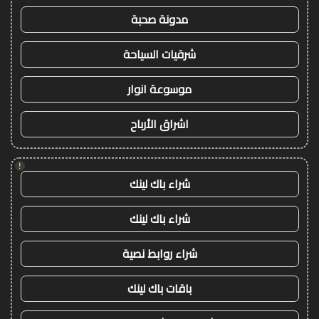
مدونة صحبة
شرقيات السياحة
موسوعة انوار
اشراق الأرباح
!
شراء باك لينك
شراء باك لينك
شراء روابط نصية
باقات باك لينك