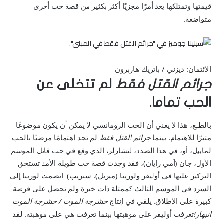
قيمتها وتمتلكها يعد أمرًا مجزيًا أكثر بكثير من قصة حب أخرى
متواضعة.
الائتمان: ديزني / باتريك هاربرون
جرائم القتل فقط
لم تتخلى عن
الحب تماما.
بالطبع، هذا لا يعني أن الحب الرومانسي لا يمكن أن يكون موضوعًا
مثيرًا للاهتمام. بينما
جرائم القتل فقط
لم تجد اهتمامًا مرضيًا بالحب
لمابيل، أو، في هذا الصدد، لتشارلز، الذي وقع في حب قاتل الموسم
الأول، جان (آمي رايان)، فقد وجدت قصة حب طويلة الأمد تستحق
التركيز عليها في أوليفر ولوريتا (ميريل). ستريب). انضمت لوريتا إلى
السرد في الموسم الثالث كممثلة ذات خبرة ولم تحصل على فرصة
كبيرة على الإطلاق. يلقي في إنتاج
حشرجة الموت / حشرجة الموت
انبهار!
تعرفت أوليفر على موهبتها بينما تعرفت هي على موهبته. لقد