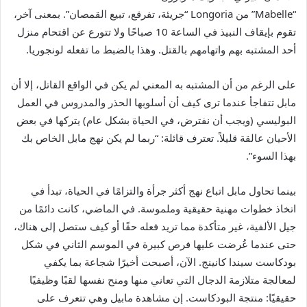
“Mabelle” من Longoria “جريئة، تفرقع، تبيع القمصان”. بمعنى آخر،
تقوم بإيقاف النبيذ في الساعة 10 صباحًا ولا تتورع عن اقتحام منزل
أحد المشتبه بهم واتهامهم بالقتل. وهذا بالضبط ما تفعله لونجوريا.
على الرغم من أن المشتبه به المعني لم يكن في الواقع القاتل، إلا أن
مابل تتفاجأ عندما ترى كيف أن أسلوبها الحذر والمدروس في العمل
البوليسي (ويجب أن نفترض، في الحياة بشكل عام) يتركها في بعض
الأحيان عالقة قليلاً. تعترف قائلة: “ربما لم يكن نهج مابل الخاص بك
بهذا السوء”.
بينما تحاول مابل اتباع نهج أكثر جرأة والتزامًا في الحياة، تبدأ في
اتخاذ خطوات مهنية حقيقية وملموسة. في الماضي، كانت دائمًا من
جيل الألفية، غير متأكدة مما تريد فعله حقًا أو كيف ستصل إلى هناك،
حتى عندما عُرضت عليها فرص كبيرة في الموسم الثاني في شكل
بودكاست سيندا كانينج. الآن، أصبحت أخيرًا شجاعة بما يكفي
لمعالجة متلازمة الدجال التي تعاني منها ومنح نفسها لقبًا وظيفيًا
حقيقيًا: منتجة البودكاست. إن مشاهدة مابيل وهي تتعرف على