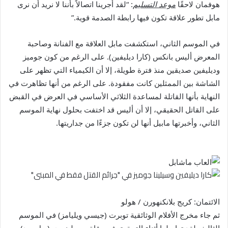
هوفمان لاحقًا
موعد التسليم
: “لقد أجرينا اتصالاً بأننا لا نريد أن نرى
مابل تطور علاقة تكون فيها رابطة الصدمة قوية.”
في الموسم الثاني، استكشفت مابل العلاقة مع الفنانة وصاحبة
المعرض أليس بانكس (كارا ديليفين). على الرغم من كون جوميز
وديليفين صديقين منذ فترة طويلة، إلا أن الكيمياء التي تظهر على
الشاشة بين الممثلين كانت مفقودة. على الرغم من أنها تظاهرت في
النهاية بأنها القاتلة لمساعدة الثلاثي الأساسي في العرض في القبض
على القاتل الحقيقي، إلا أن أليس قد اختفت بحلول نهاية الموسم
الثاني، وأخبرتها مابيل أنها لن تكون جزءًا من جداريتها.
الائتمان: كريج بلانكنهورن / هولو
ثم جاء مخرج الأفلام الوثائقية توبرت (جيسي ويليامز) في الموسم