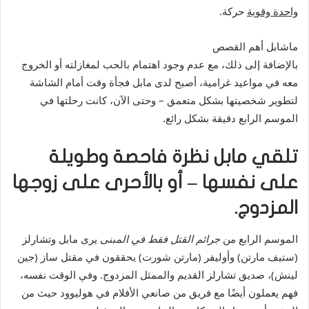
واحدة وقوية
حركة.
ماشابل أهم القصص
بالإضافة إلى ذلك، مع عدم وجود اهتمام بالحب لمغازلته أو الخروج
معه في مواعيد غرامية، أصبح لدى مابل فجأة وقت أمام الشاشة
لتطوير شخصيتها بشكل متعمق – وحتى الآن، كانت رحلتها في
الموسم الرابع دقيقة بشكل رائع.
تلقي مابل نظرة فاحصة وطويلة
على نفسها – أو بالأحرى على زوجها
المزدوج.
الموسم الرابع من
جرائم القتل فقط في المبنى
يرى مابل وتشارلز
(ستيف مارتن) وأوليفر (مارتن شورت) يحققون في مقتل ساز (جين
لينش)، صديق تشارلز القديم والممثل المزدوج. وفي الوقت نفسه،
فهم يعملون أيضًا مع فريق من صانعي الأفلام في هوليوود حيث من