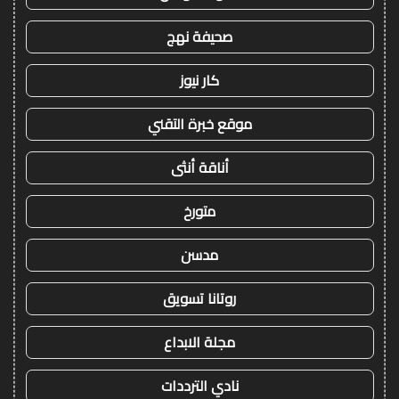
صحيفة نهج
كار نيوز
موقع خبرة التقني
أناقة أنثى
متورخ
مدسن
روتانا تسويق
مجلة الابداع
نادي الترددات