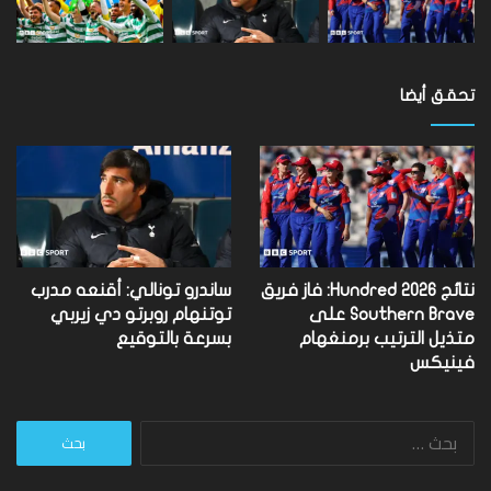
تحقق أيضا
نتائج Hundred 2026: فاز فريق
ساندرو تونالي: أقنعه مدرب
Southern Brave على
توتنهام روبرتو دي زيربي
متذيل الترتيب برمنغهام
بسرعة بالتوقيع
فينيكس
البحث
عن: