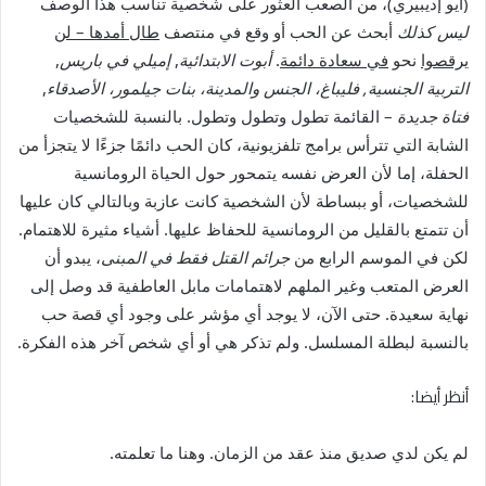
(آيو إديبيري)، من الصعب العثور على شخصية تناسب هذا الوصف
ليس كذلك
أبحث عن الحب أو وقع في منتصف
طال أمدها – لن
يرقصوا
نحو
في سعادة دائمة
.
أبوت الابتدائية
,
إميلي في باريس
,
التربية الجنسية
,
فليباغ، الجنس والمدينة، بنات جيلمور، الأصدقاء
,
فتاة جديدة
– القائمة تطول وتطول وتطول. بالنسبة للشخصيات
الشابة التي تترأس برامج تلفزيونية، كان الحب دائمًا جزءًا لا يتجزأ من
الحفلة، إما لأن العرض نفسه يتمحور حول الحياة الرومانسية
للشخصيات، أو ببساطة لأن الشخصية كانت عازبة وبالتالي كان عليها
أن تتمتع بالقليل من الرومانسية للحفاظ عليها. أشياء مثيرة للاهتمام.
لكن في الموسم الرابع من
جرائم القتل فقط في المبنى
، يبدو أن
العرض المتعب وغير الملهم لاهتمامات مابل العاطفية قد وصل إلى
نهاية سعيدة. حتى الآن، لا يوجد أي مؤشر على وجود أي قصة حب
بالنسبة لبطلة المسلسل. ولم تذكر هي أو أي شخص آخر هذه الفكرة.
أنظر أيضا:
لم يكن لدي صديق منذ عقد من الزمان. وهنا ما تعلمته.