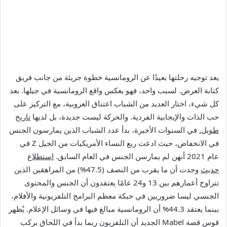
يعد توجيه رحلتها بعيدًا عن الرومانسية خطوة جريئة من جانب فريق
كتابة العرض. لسبب واحد، فهو يعكس واقع الرومانسية في جيلها. بعد
كل شيء، اختار العديد من الشباب اعتناق العزوبية، مع التركيز على
حب الذات والإيجابية الفردية. والحركة ليست جديدة، بل لديها
تاريخ
طويل.
في السنوات الأخيرة، بدأ عدد الشباب الذين يمارسون الجنس
في الانخفاض، حيث ادعت ربع النساء الأمريكيات من الجيل Z في
عام 2021 أنهن لم يمارسن الجنس في العام السابق.
استطلاع
حديث
وجدت أن ما يقرب من النصف (47.5%) من المراهقين الذين
تتراوح أعمارهم بين 13 و24 عامًا يعتقدون أن الجنس والمحتوى
الجنسي ليسا ضروريين في حبكة معظم البرامج التلفزيونية والأفلام،
بينما يعتقد 44.3% أن الرومانسية مبالغ فيها في وسائل الإعلام. يُظهر
قوس قصة Mabel الجديد أن التلفزيون ربما بدأ في اللحاق بركب