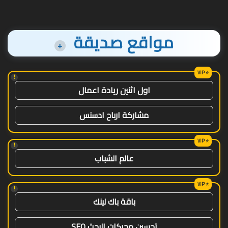
مواقع صديقة
+
!
اول اثنين ريادة اعمال
مشاركة ارباح ادسنس
!
عالم الشباب
!
باقة باك لينك
تحسين محركات البحث SEO