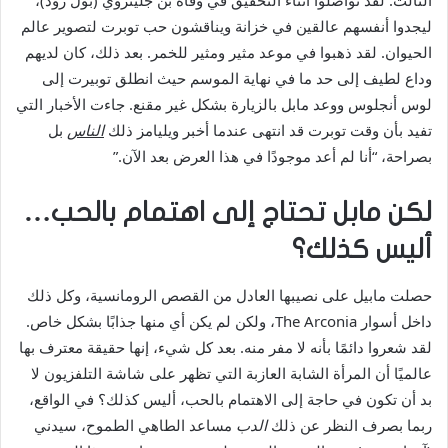
الثالث. لقد تواصلوا أثناء التحقيق في وفاة بن جلينروي (بول رود)،
ليجدوا أنفسهم عالقين في خزانة ويناقشون حب توبرت لتصوير عالم
الحيوان. لقد ذهبوا في موعد مثير ومثير للخمر. بعد ذلك، كان لديهم
وداع لطيف إلى حد ما في نهاية الموسم حيث انطلق توبيرت إلى
لوس أنجلوس ووعد مابل بالزيارة بشكل غير مقنع. جاءت الأخبار التي
تفيد بأن وقت توبرت قد انتهى عندما أخبر ويليامز ذلك
الناس
بل
بصراحة، “أنا لم أعد موجودًا في هذا العرض بعد الآن.”
لكن مابل تحتاج إلى اهتمام بالحب…
أليس كذلك؟
حصلت مابيل على نصيبها العادل من القصص الرومانسية، وكل ذلك
داخل أسوار The Arconia، ولكن لم يكن أي منها جذابًا بشكل خاص.
لقد شعروا دائمًا بأنه لا مفر منه. بعد كل شيء، إنها حقيقة معترف بها
عالميًا أن المرأة الشابة العازبة التي تظهر على شاشة التلفزيون لا
بد أن تكون في حاجة إلى الاهتمام بالحب، أليس كذلك؟ في الواقع،
ربما بصرف النظر عن ذلك
الدب
مساعد الطاهي الطموح، سيدني