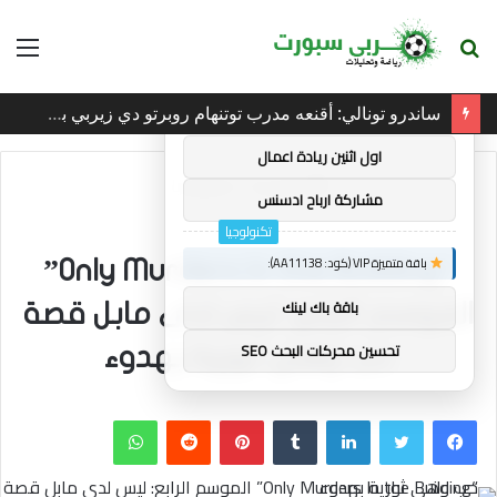
بحث
الق
×
توصيات :
عن
ساندرو تونالي: أقنعه مدرب توتنهام روبرتو دي زيربي بسرعة بالتوقيع
باقة متميزة VIP (كود: AA38045):
اول اثنين ريادة اعمال
الرئيسية
/
تكنولوجيا
مشاركة ارباح ادسنس
تكنولوجيا
باقة متميزة VIP (كود: AA11138):
“Only Murders In the Building”
باقة باك لينك
الموسم الرابع: ليس لدى مابل قصة
تحسين محركات البحث SEO
حب وهي ثورية بهدوء
فيسبوك
تويتر
لينكدإن
بينتيريست
واتساب