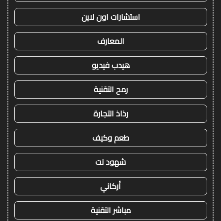
استشارات اون لاين
المعارف
هيدب فيديو
رمح التقنية
رذاذ التجارة
طعم وكيف
شهود نت
أركاني
مباشر التقنية