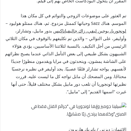
المقرر أن يتحول البودكاست الخاص بهم إلى فيلم.
تم العثور على موضوعات الزوجي والتوائم في كل مكان هذا
الموسم. هناك Sazz وحياتها كممثل مزدوج. ثم، هناك ممثلو هوليود –
لونجوريا، يوجين ليفي، زاك جاليفياناكيس
بدور مابيل، وتشارلز،
وأوليفر، على التوالي – والذين تم تكليفهم بالوقوف في مكان الثلاثي
الرئيسي من أجل التكيف. بالنسبة لثلاثتنا الأساسيين، يؤدي هؤلاء
الشبيهون بشكل طبيعي إلى بعض التأمل الذاتي عندما يصبح نظرائهم
على الشاشة يمشون، ويتحدثون في مرايا ويقدمون منظورًا جديدًا
لأنفسهم. يواجه تشارلز قلقًا عصبيًا. يجد أوليفر في نظيره نرجسيًا
محتاجًا. ومن المضحك أن مابل تواجه كل ما ليست عليه. قررت
نظيرتها لونجوريا أن تلعب دور مابيل بشكل مختلف قليلاً، حتى أنها
غيرت “اسمها القديم” إلى “مابيل”.
الائتمان: ديزني / باتريك هاربرون