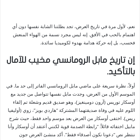
نعم، لأول مرة في تاريخ العرض، تجد بطلتنا الشابة نفسها دون أي
اهتمام بالحب في الأفق. إنه ليس مجرد نسمة من الهواء المنعش
فحسب، بل إنه حركة هدامة بهدوء لكوميديا ​​سائدة.
إن تاريخ مابل الرومانسي مخيب للآمال
بالتأكيد.
أولاً، نظرة سريعة على ماضي مابل الرومانسي الفاتر إلى حد ما. في
الموسم الأول من العرض، وجدت مابل نفسها تتواصل من جديد مع
أوسكار توريس (آرون دومينغيز)، وهو صديق قديم وشعلة تم إلقاء
اللوم عليه في وفاة صديقتهما المشتركة “هاردي بويز”، زوي (أوليفيا
ريس). اختفى أوسكار من العرض بعد موسم واحد فقط، حيث شرح
مابيل اختفائه قائلاً: “رابطة الصدمة قوية لكنني أعتقد أن أوسكار وأنا
ننتظر نص “دعونا نكون أصدقاء فقط”. أكد منشئ العرض جون