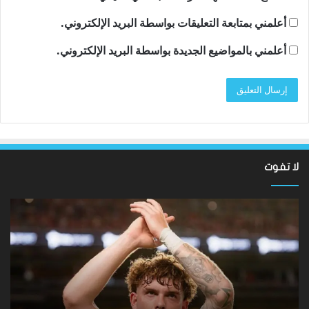
أعلمني بمتابعة التعليقات بواسطة البريد الإلكتروني.
أعلمني بالمواضيع الجديدة بواسطة البريد الإلكتروني.
لا تفوت
نتائج
سان
Hundred
تون
2026:
أقن
فاز
مد
فريق
توت
Southern
روب
Brave
دي
على
زير