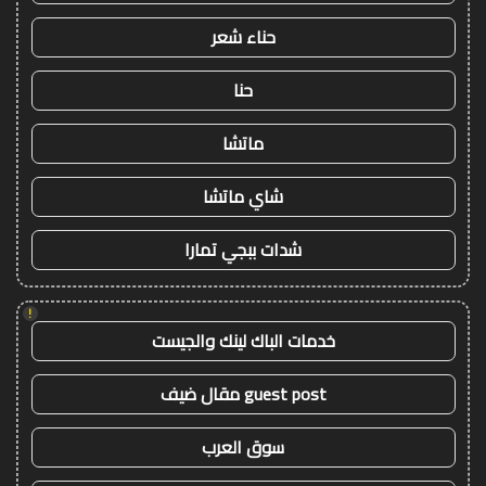
حناء شعر
حنا
ماتشا
شاي ماتشا
شدات ببجي تمارا
!
خدمات الباك لينك والجيست
guest post مقال ضيف
سوق العرب