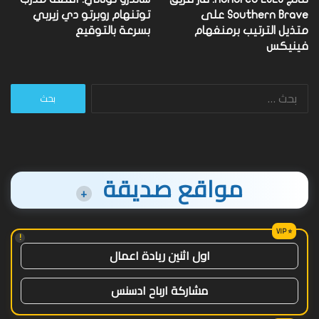
Southern Brave على
توتنهام روبرتو دي زيربي
متذيل الترتيب برمنغهام
بسرعة بالتوقيع
فينيكس
البحث
عن:
مواقع صديقة
+
!
اول اثنين ريادة اعمال
مشاركة ارباح ادسنس