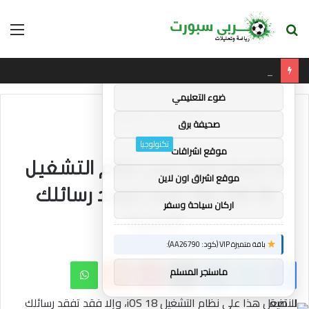
بحث
الق
×
توصيات :
عن
ليفربول: هارفي إليوت مستعد لاغتنام “الفرصة الثانية” في آنفيلد
باقة متميزة VIP (كود: AA35872):
ضوء التعليمي
الرئيسية
/
تكنولوجيا
صحيفة برق
تكنولوجيا
موقع اشراقات
لا تفعل هذا على نظام التشغيل
موقع اشراق اون لاين
iOS 18، وإلا فقد تفقد رسائلك
اركان سياحة وسفر
النصية
باقة متميزة VIP (كود: AA26790):
فيسبوك
تويتر
لينكدإن
بينتيريست
واتساب
ماسنجر المسلم