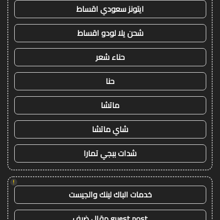
ايتونز سعودي اقساط
شحن يلا لودو اقساط
حناء شعر
حنا
ماتشا
شاي ماتشا
شدات ببجي تمارا
!
خدمات الباك لينك والجيست
guest post مقال ضيف