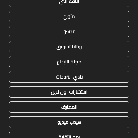
أناقة أنثى
متورخ
مدسن
روتانا تسويق
مجلة الابداع
نادي الترددات
استشارات اون لاين
المعارف
هيدب فيديو
رمح التقنية