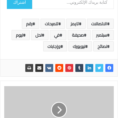
اشتراك
الاتصالات
تايمز
تلميحات
رقم
سبتمبر
صحيفة
في
لحل
ليوم
نصائح
نيويورك
وإجابات