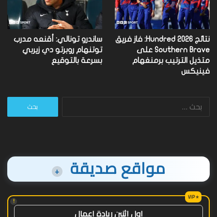
نتائج Hundred 2026: فاز فريق
ساندرو تونالي: أقنعه مدرب
Southern Brave على
توتنهام روبرتو دي زيربي
متذيل الترتيب برمنغهام
بسرعة بالتوقيع
فينيكس
البحث
عن:
مواقع صديقة
+
!
اول اثنين ريادة اعمال