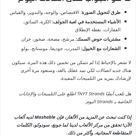
طرق لتحويل الصورة
: الاقتصاص، والوجه، والتدوير، والقياس
الأشياء المستخدمة في لعبة الجولف:
الكرة، السائق،
القفازات، نقطة الإنطلاق
مشتريات حوض السمك:
مرشح، مضخة، صخور، خزان
الشعارات مع الخيول:
المدرب، جوديفا، موستانج، بولو
لا تشعر بالإحباط إذا لم تتمكن من تخمين ذلك هذه المرة. سيكون
هناك جديد
اتصالات
لكي تمد عقلك بالغد، وسنعود مرة أخرى
لإرشادك بمزيد من التلميحات المفيدة.
هل تلعب أيضًا NYT Strands؟ اطلع على التلميحات والإجابات
الخاصة بـ Strands اليوم
.
إذا كنت تبحث عن المزيد من الألغاز، فإن Mashable لديه ألعاب
الآن!
تحقق من مركز الألعاب لدينا
لما جونغ، سودوكو، الكلمات
المتقاطعة المجانية، وأكثر من ذلك.