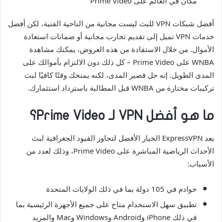
مكان في العالم على Prime Video
أفضل شبكات VPN للبث ليست مجانية من الناحية الفنية، لكن أفضل
خدمات VPN تميل إلى تقديم تجارب مجانية أو ضمانات استعادة
الأموال. من خلال الاستفادة من هذه العروض، يمكنك مشاهدة
WNBA على Prime Video – كل ذلك دون الالتزام بأموالك على
المدى الطويل. إنه حل قصير المدى، لكنه يمنحك وقتًا كافيًا لبث
تركيبات مختارة من WNBA قبل المطالبة باسترداد استثمارك.
ما هو أفضل VPN لـ Prime Video؟
يعد ExpressVPN الخيار الأفضل لتجاوز القيود الجغرافية لبث
الأحداث الرياضية المباشرة على Prime Video، وذلك لعدد من
الأسباب:
خوادم في 105 دولة بما في ذلك الولايات المتحدة
تطبيق سهل الاستخدام متاح على جميع الأجهزة الرئيسية بما
في ذلك iPhone وAndroid وWindows وMac والمزيد