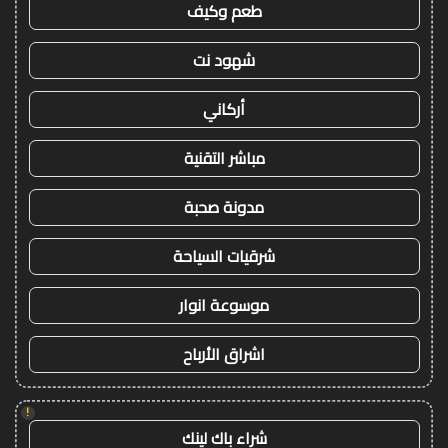
طعم وكيف
شهود نت
أركاني
مباشر التقنية
مدونة صحبة
شرقيات السياحة
موسوعة انوار
اشراق الأرباح
!
شراء باك لينك