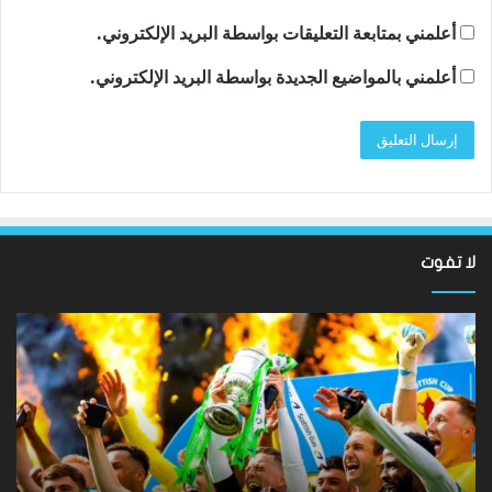
أعلمني بمتابعة التعليقات بواسطة البريد الإلكتروني.
أعلمني بالمواضيع الجديدة بواسطة البريد الإلكتروني.
لا تفوت
لقد
ألع
عادت
الك
الدوري
الاسكتلندي
الإ
الممتاز
إيم
–
كا
لماذا
تح
لا
بل