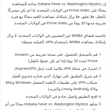
إن Indiana Fever vs. Washington Mystics متاحة للمشاهدة
مجانًا على Prime Video في الولايات المتحدة. إذا لم تكن مشتركًا
بالفعل، فلا تقلق، فلا يزال بإمكانك مشاهدة اللعبة مجانًا مع فترة
تجريبية مدتها 30 يومًا من Prime Video في الولايات المتحدة.
بالنسبة لعشاق WNBA غير المقيمين في الولايات المتحدة، لا يزال
بإمكانك مشاهدة WNBA باستخدام VPN. العملية بسيطة:
قم بالتسجيل للحصول على نسخة تجريبية من Amazon
Prime لمدة 30 يومًا (إذا لم تكن عضوًا بالفعل)
اشترك في شبكة VPN ملائمة للبث (مثل ExpressVPN)
قم بتنزيل التطبيق على جهازك الذي تختاره (تحتوي أفضل
شبكات VPN على تطبيقات لأنظمة التشغيل Windows وMac
وiOS وAndroid وLinux والمزيد)
افتح التطبيق واتصل بخادم في الولايات المتحدة
شاهد Indiana Fever vs. Washington Mystics مجانًا من أي