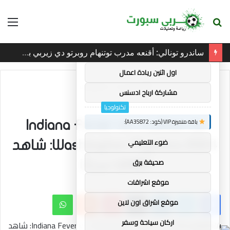
بحث
الق
×
توصيات :
عن
ساندرو تونالي: أقنعه مدرب توتنهام روبرتو دي زيربي بسرعة بالتوقيع
باقة متميزة VIP (كود: AA38045):
اول اثنين ريادة اعمال
الرئيسية
/
تكنولوجيا
مشاركة ارباح ادسنس
تكنولوجيا
باقة متميزة VIP (كود: AA35872):
بث مباشر لـ Indiana Fever vs.
ضوء التعليمي
Washington Mystics 2024: شاهد
صحيفة برق
WNBA مجانًا
موقع اشراقات
فيسبوك
تويتر
لينكدإن
بينتيريست
واتساب
موقع اشراق اون لاين
اركان سياحة وسفر