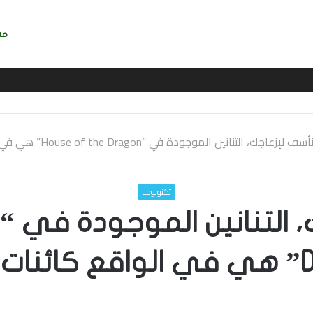
مش
أسف لإزعاجك، التنانين الموجودة في “House of the Dragon” هي في الواقع كائنات ويفرن
تكنولوجيا
يفرن