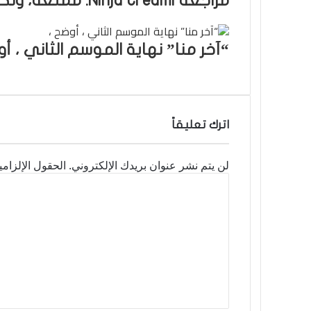
مراجعة Ninja Creami: ممتعة، ولكن بصوت عالٍ كالجحيم
“آخر منا” نهاية الموسم الثاني ، أو
اترك تعليقاً
لن يتم نشر عنوان بريدك الإلكتروني.
الحقول الإلزامي
ا
ل
ت
ع
ل
ي
ق
*