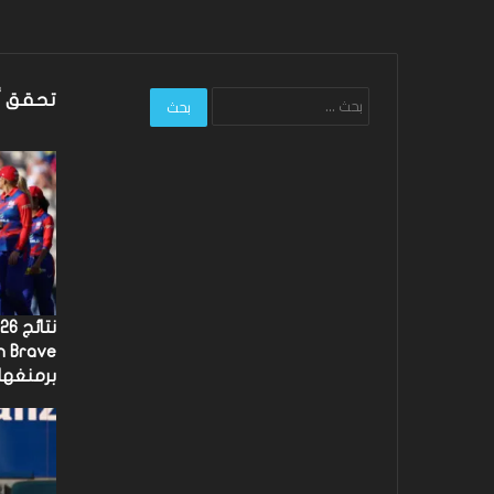
البحث
تحقق أ
عن:
برمنغه