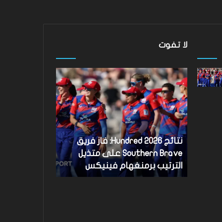
لا تفوت
نتائج
Hundred
2026:
فاز
فريق
Southern
Brave
نتائج Hundred 2026: فاز فريق
على
متذيل
Southern Brave على متذيل
الترتيب
الترتيب برمنغهام فينيكس
برمنغهام
فينيكس