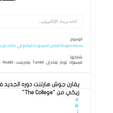
كتابة بريدك الإلكتروني...
الوسوم
House
Dragon
التنانين
الموجودة
الواقع
في
كائنات
لإزع
تويتر
فيسبوك
لينكدإن
واتساب
بينتيريست
شاركها
فيسبوك
تويتر
لينكدإن
بينتيريست
زيكي من "The College"
م
ق
ا