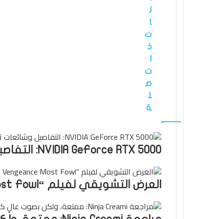
ل
ا
ت
ذ
ا
ت
ص
ل
ة
NVIDIA GeForce RTX 5000: التفاصيل وشائعات تاريخ الإطلاق مع اقتراب معرض CES 2025
العرض التشويقي لفيلم “Wallace and Gromit: Vengeance Most Fowl”: عودة Feathers McGraw!