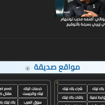
تونالي: أقنعه مدرب توتنهام
ي زيربي بسرعة بالتوقيع
مواقع صديقة
+
!
باك لينك
شراء باك لينك
خدمات الباك
st post
لينك والجيست
مقال ض
وابط نصية
باقات باك لينك
سوق العرب
باك لينك باق