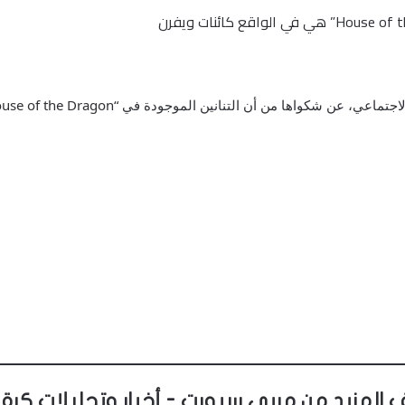
ن الموجودة في “House of the Dragon” ليست تنانين، بل هي في الواقع مخلوقات ويفرن.
 المزيد من مربى سبورت - أخبار وتحليلات كرة 