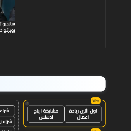
ساندرو 
روبرتو د
!
شراء 
اول اثنين ريادة
مشاركة ارباح
اعمال
ادسنس
شراء ر