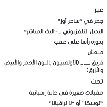
عير
جحر في “ساحر أوز”
البديل التلفزيوني لـ “البث المباشر”
بدوره رأسا على عقب
منعش
فريق ___ (الأولمبيون باللون الأحمر والأبيض
والأزرق)
تحت
مقبلات صغيرة في حانة إسبانية
“توسكا” أو “لا ترافياتا”