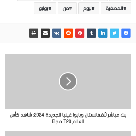
المصغرة
ليوم
من
يونيو
بث مباشر لأفغانستان وبابوا غينيا الجديدة 2024: شاهد كأس
العالم T20 مجانًا