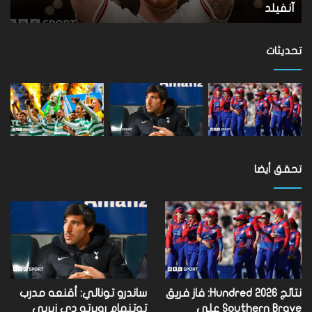
الترتيب
بال
الترتيب برمنغهام فينيكس
ب
برمنغهام
فينيكس
تحديثات
تحقق أيضا
نتائج Hundred 2026: فاز فريق
ساندرو تونالي: أقنعه مدرب
Southern Brave على
توتنهام روبرتو دي زيربي