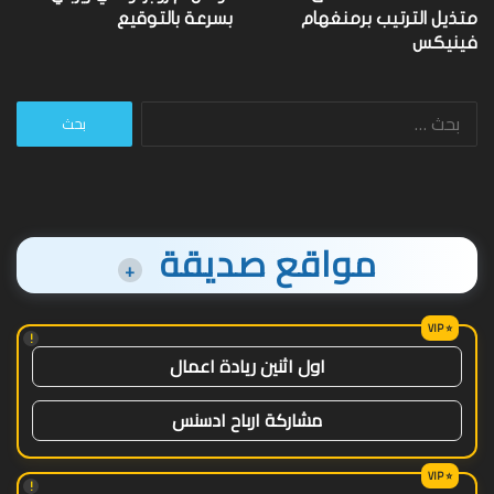
متذيل الترتيب برمنغهام
بسرعة بالتوقيع
فينيكس
البحث
عن:
مواقع صديقة
+
!
اول اثنين ريادة اعمال
مشاركة ارباح ادسنس
!