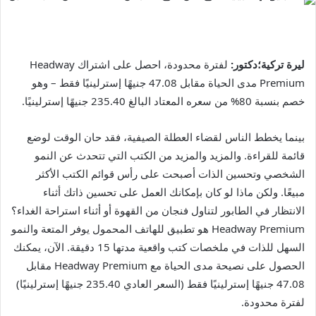
ليرة تركية؛دكتور:
لفترة محدودة، احصل على اشتراك Headway
Premium مدى الحياة مقابل 47.08 جنيهًا إسترلينيًا فقط – وهو
خصم بنسبة 80% من سعره المعتاد البالغ 235.40 جنيهًا إسترلينيًا.
بينما يخطط الناس لقضاء العطلة الصيفية، فقد حان الوقت لوضع
قائمة للقراءة. والمزيد والمزيد من الكتب التي تتحدث عن النمو
الشخصي وتحسين الذات أصبحت على رأس قوائم الكتب الأكثر
مبيعًا. ولكن ماذا لو كان بإمكانك العمل على تحسين ذاتك أثناء
الانتظار في الطابور لتناول فنجان من القهوة أو أثناء استراحة الغداء؟
Headway Premium هو تطبيق للهاتف المحمول يوفر المتعة والنمو
السهل للذات في ملخصات كتب واقعية مدتها 15 دقيقة. الآن، يمكنك
الحصول على نصيحة مدى الحياة مع Headway Premium مقابل
47.08 جنيهًا إسترلينيًا فقط (السعر العادي 235.40 جنيهًا إسترلينيًا)
لفترة محدودة.