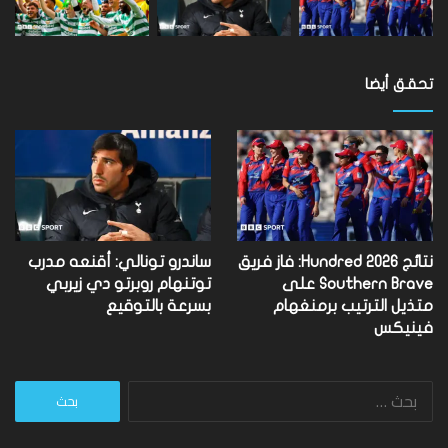
تحقق أيضا
نتائج Hundred 2026: فاز فريق
ساندرو تونالي: أقنعه مدرب
Southern Brave على
توتنهام روبرتو دي زيربي
متذيل الترتيب برمنغهام
بسرعة بالتوقيع
فينيكس
البحث
عن: