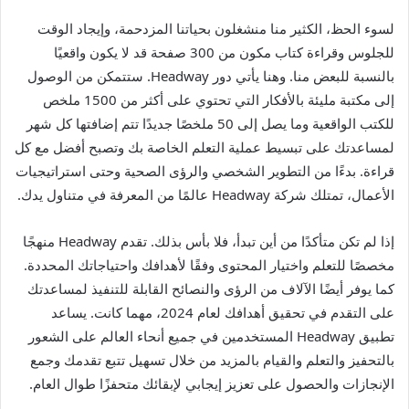
لسوء الحظ، الكثير منا منشغلون بحياتنا المزدحمة، وإيجاد الوقت
للجلوس وقراءة كتاب مكون من 300 صفحة قد لا يكون واقعيًا
بالنسبة للبعض منا. وهنا يأتي دور Headway. ستتمكن من الوصول
إلى مكتبة مليئة بالأفكار التي تحتوي على أكثر من 1500 ملخص
للكتب الواقعية وما يصل إلى 50 ملخصًا جديدًا تتم إضافتها كل شهر
لمساعدتك على تبسيط عملية التعلم الخاصة بك وتصبح أفضل مع كل
قراءة. بدءًا من التطوير الشخصي والرؤى الصحية وحتى استراتيجيات
الأعمال، تمتلك شركة Headway عالمًا من المعرفة في متناول يدك.
إذا لم تكن متأكدًا من أين تبدأ، فلا بأس بذلك. تقدم Headway منهجًا
مخصصًا للتعلم واختيار المحتوى وفقًا لأهدافك واحتياجاتك المحددة.
كما يوفر أيضًا الآلاف من الرؤى والنصائح القابلة للتنفيذ لمساعدتك
على التقدم في تحقيق أهدافك لعام 2024، مهما كانت. يساعد
تطبيق Headway المستخدمين في جميع أنحاء العالم على الشعور
بالتحفيز والتعلم والقيام بالمزيد من خلال تسهيل تتبع تقدمك وجمع
الإنجازات والحصول على تعزيز إيجابي لإبقائك متحفزًا طوال العام.