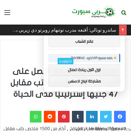
بحث
الق
×
توصيات :
عن
ساندرو تونالي: أقنعه مدرب توتنهام روبرتو دي زيربي بسرعة بالتوقيع
باقة متميزة VIP (كود: AA86842):
عالم الشباب
الرئيسية
/
تكنولوجيا
باقة متميزة VIP (كود: AA38045):
تكنولوجيا
اول اثنين ريادة اعمال
Headway Premium: احصل على
مشاركة ارباح ادسنس
أكثر من 1500 ملخص كتب مقابل
47 جنيهًا إسترلينيًا مدى الحياة
فيسبوك
تويتر
لينكدإن
بينتيريست
واتساب