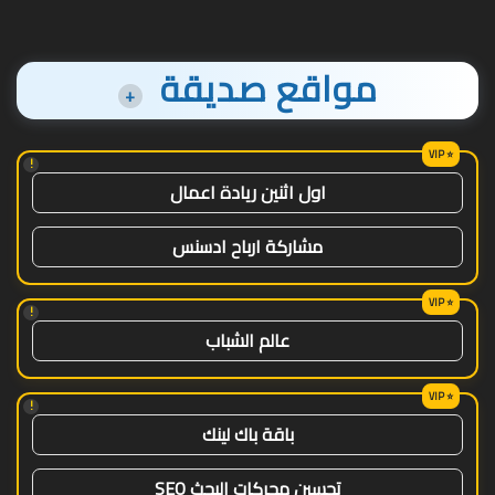
مواقع صديقة
+
!
اول اثنين ريادة اعمال
مشاركة ارباح ادسنس
!
عالم الشباب
!
باقة باك لينك
تحسين محركات البحث SEO