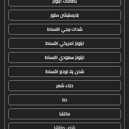
بطاقات ايتونز
بلايستيشن ستور
شدات ببجي اقساط
ايتونز امريكي اقساط
ايتونز سعودي اقساط
شحن يلا لودو اقساط
حناء شعر
حنا
ماتشا
شاي ماتشا