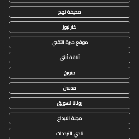
صحيفة نهج
كار نيوز
موقع خبرة التقني
أناقة أنثى
متورخ
مدسن
روتانا تسويق
مجلة الابداع
نادي الترددات