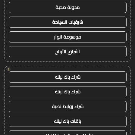
مدونة صحبة
شرقيات السياحة
موسوعة انوار
اشراق الأرباح
!
شراء باك لينك
شراء باك لينك
شراء روابط نصية
باقات باك لينك