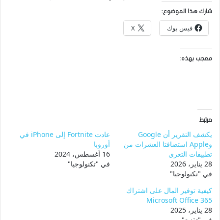
شارك هذا الموضوع:
فيس بوك
X
معجب بهذه:
مرتبط
يكشف التقرير أن Google
عادت Fortnite إلى iPhone في
وApple استضافتا العشرات من
أوروبا
تطبيقات التعري
16 أغسطس، 2024
28 يناير، 2026
في "تكنولوجيا"
في "تكنولوجيا"
كيفية توفير المال على اشتراك
Microsoft Office 365
28 يناير، 2025
في "تقنية"