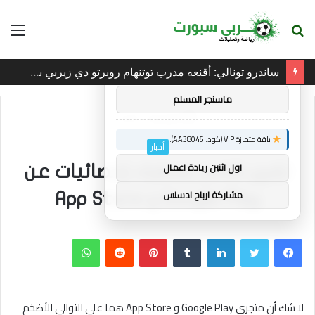
بحث
الق
×
توصيات :
عن
ساندرو تونالي: أقنعه مدرب توتنهام روبرتو دي زيربي بسرعة بالتوقيع
باقة متميزة VIP (كود: AA26790):
ماسنجر المسلم
الرئيسية
/
أخبار
باقة متميزة VIP (كود: AA38045):
أخبار
اول اثنين ريادة اعمال
تقرير شامل يعطيك إحصائيات عن
مشاركة ارباح ادسنس
Google Play و App Store
فيسبوك
تويتر
لينكدإن
بينتيريست
واتساب
لا شك أن متجري Google Play و App Store هما على التوالي الأضخم