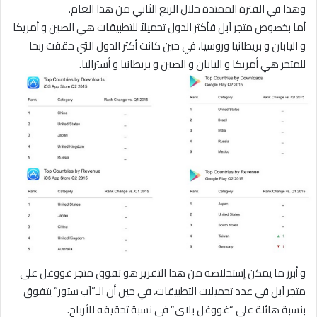
وهذا في الفترة الممتدة خلال الربع الثاني من هذا العام.
أما بخصوص متجر آبل فأكثر الدول تحميلاً للتطبيقات هي الصين و أمريكا
و اليابان و بريطانيا وروسيا، في حين كانت أكثر الدول التي حققت ربحا
للمتجر هي أمريكا و اليابان و الصين و بريطانيا و أستراليا.
و أبرز ما يمكن إستخلاصه من هذا التقرير هو تفوق متجر غووغل على
متجر آبل في عدد تحميلات التطبيقات، في حين أن الـ”آب ستور” يتفوق
بنسبة هائلة على “غووغل بلاي” في نسبة تحقيقه للأرباح.