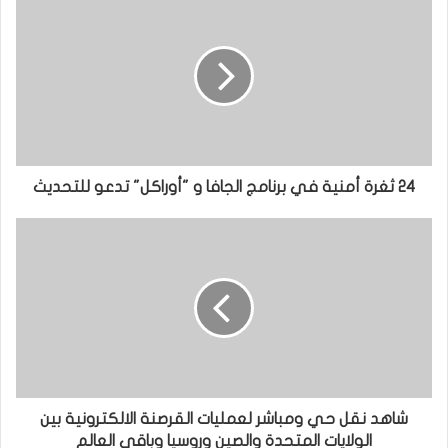
24 ثغرة أمنية في برنامج الجافا و "أوراكل" تدعو للتحديث
شاهد نقل حي ومباشر لعمليات القرصنة الالكترونية بين
الولايات المتحدة والصين وروسيا وباقي العالم