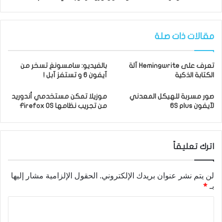
مقالات ذات صلة
تعرف على Hemingwrite آلة
بالفيديو: سامسونغ تسخر من
الكتابة الذكية
آيفون 6 و تستفز آبل !
صور مسربة للهيكل المعدني
موزيلا تمكن مستخدمي أندوريد
لآيفون 6S plus
من تجريب نظامها Firefox OS
اترك تعليقاً
لن يتم نشر عنوان بريدك الإلكتروني.
الحقول الإلزامية مشار إليها
بـ
*
ا
ل