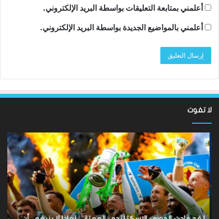
أعلمني بمتابعة التعليقات بواسطة البريد الإلكتروني.
أعلمني بالمواضيع الجديدة بواسطة البريد الإلكتروني.
لا تفوت
لقد
ألع
عادت
الك
الدوري
الاسكتلندي
الإ
الممتاز
إيم
–
كا
لماذا
تح
لا
بل
ينبغي
رف
لقد عادت الدوري الاسكتلندي الممتاز – لماذا لا ينبغي أن