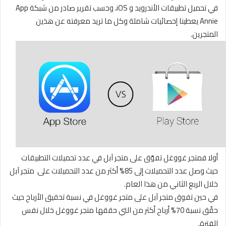
في تحميل تطبيقات الأندرويد و iOS، وحسب تقرير صادر من شبكة App
Annie يعطينا إحصائيات شاملة وكل ما تريد معرفته عن هذين
المتجرين.
أولا فمتجر غووغل تفوّق على متجر آبل في عدد تحميلات التطبيقات
حيث وصل عدد التحميلات إلى 85% أكثر من عدد التحميلات على متجر آبل
خلال الربع الثاني من هذا العام.
في حين تفوق متجر آبل على متجر غووغل في نسبة تحقيق الأرباح حيث
حقّق نسبة 70% أرباح أكثر من التي حققها متجر غووغل خلال نفس
الفترة.