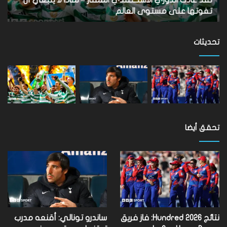
أن
الأ
تفوتها على مستوى العالم
ب
تفوتها
على
مستوى
تحديثات
العالم
تحقق أيضا
نتائج Hundred 2026: فاز فريق
ساندرو تونالي: أقنعه مدرب