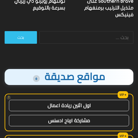
Southern Brave على
توتنهام روبرتو دي زيربي
متذيل الترتيب برمنغهام
بسرعة بالتوقيع
فينيكس
البحث
عن:
مواقع صديقة
+
!
اول اثنين ريادة اعمال
مشاركة ارباح ادسنس